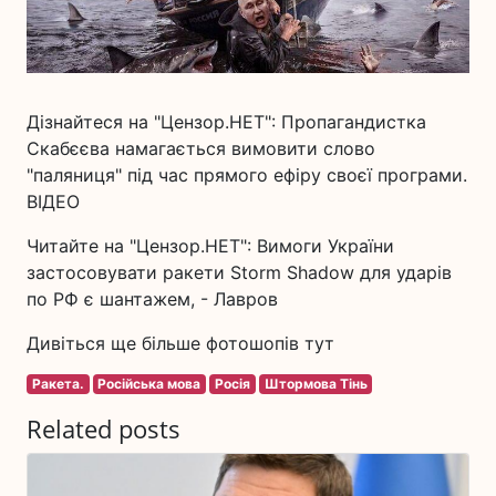
Дізнайтеся на "Цензор.НЕТ": Пропагандистка
Скабєєва намагається вимовити слово
"паляниця" під час прямого ефіру своєї програми.
ВIДЕО
Читайте на "Цензор.НЕТ": Вимоги України
застосовувати ракети Storm Shadow для ударів
по РФ є шантажем, - Лавров
Дивіться ще більше фотошопів тут
Ракета.
Російська мова
Росія
Штормова Тінь
Related posts