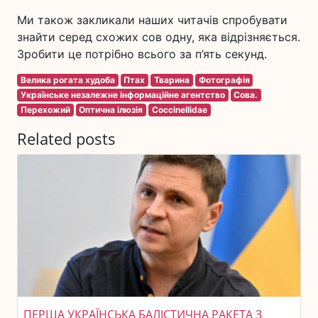
Ми також закликали наших читачів спробувати
знайти серед схожих сов одну, яка відрізняється.
Зробити це потрібно всього за п’ять секунд.
Велика рогата худоба
Птах
Тварина
Фотографія
Українське незалежне інформаційне агентство
Сова.
Перехожий
Оптична ілюзія
Coccinellidae
Related posts
ПЕРША УКРАЇНСЬКА БАЛІСТИЧНА РАКЕТА З