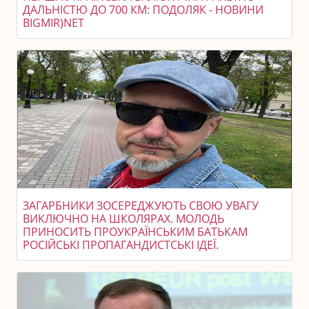
ДАЛЬНІСТЮ ДО 700 КМ: ПОДОЛЯК - НОВИНИ
BIGMIR)NET
ЗАГАРБНИКИ ЗОСЕРЕДЖУЮТЬ СВОЮ УВАГУ
ВИКЛЮЧНО НА ШКОЛЯРАХ. МОЛОДЬ
ПРИНОСИТЬ ПРОУКРАЇНСЬКИМ БАТЬКАМ
РОСІЙСЬКІ ПРОПАГАНДИСТСЬКІ ІДЕЇ.