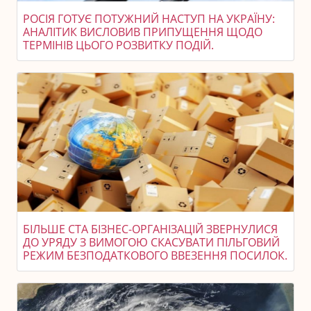
РОСІЯ ГОТУЄ ПОТУЖНИЙ НАСТУП НА УКРАЇНУ:
АНАЛІТИК ВИСЛОВИВ ПРИПУЩЕННЯ ЩОДО
ТЕРМІНІВ ЦЬОГО РОЗВИТКУ ПОДІЙ.
БІЛЬШЕ СТА БІЗНЕС-ОРГАНІЗАЦІЙ ЗВЕРНУЛИСЯ
ДО УРЯДУ З ВИМОГОЮ СКАСУВАТИ ПІЛЬГОВИЙ
РЕЖИМ БЕЗПОДАТКОВОГО ВВЕЗЕННЯ ПОСИЛОК.