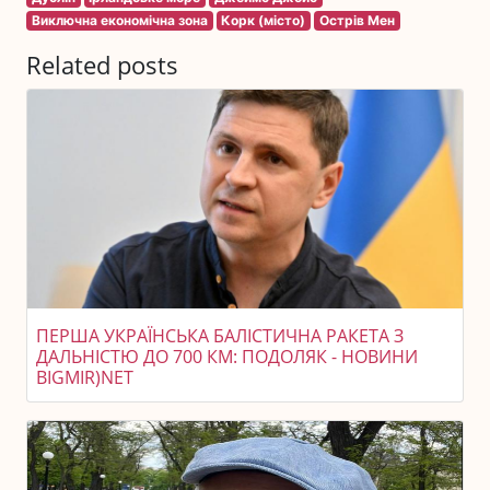
Виключна економічна зона
Корк (місто)
Острів Мен
Related posts
ПЕРША УКРАЇНСЬКА БАЛІСТИЧНА РАКЕТА З
ДАЛЬНІСТЮ ДО 700 КМ: ПОДОЛЯК - НОВИНИ
BIGMIR)NET