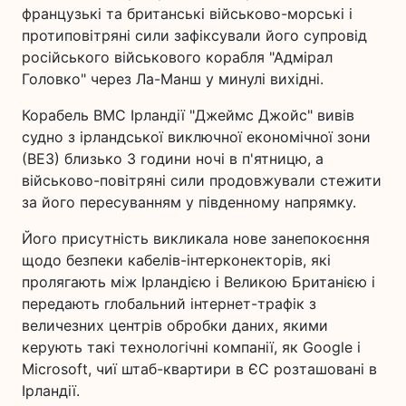
французькі та британські військово-морські і
протиповітряні сили зафіксували його супровід
російського військового корабля "Адмірал
Головко" через Ла-Манш у минулі вихідні.
Корабель ВМС Ірландії "Джеймс Джойс" вивів
судно з ірландської виключної економічної зони
(ВЕЗ) близько 3 години ночі в п'ятницю, а
військово-повітряні сили продовжували стежити
за його пересуванням у південному напрямку.
Його присутність викликала нове занепокоєння
щодо безпеки кабелів-інтерконекторів, які
пролягають між Ірландією і Великою Британією і
передають глобальний інтернет-трафік з
величезних центрів обробки даних, якими
керують такі технологічні компанії, як Google і
Microsoft, чиї штаб-квартири в ЄС розташовані в
Ірландії.