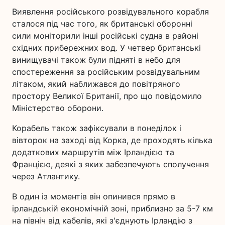
Виявлення російського розвідувального корабля
сталося під час того, як британські оборонні
сили моніторили інші російські судна в районі
східних прибережних вод. У четвер британські
винищувачі також були підняті в небо для
спостереження за російським розвідувальним
літаком, який наближався до повітряного
простору Великої Британії, про що повідомило
Міністерство оборони.
Корабель також зафіксували в понеділок і
вівторок на заході від Корка, де проходять кілька
додаткових маршрутів між Ірландією та
Францією, деякі з яких забезпечують сполучення
через Атлантику.
В один із моментів він опинився прямо в
ірландській економічній зоні, приблизно за 5-7 км
на північ від кабелів, які з'єднують Ірландію з