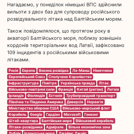
Нагадаємо, у понеділок німецькі ВПС здійснили
вильоти з двох баз для супроводу російського
розвідувального літака над Балтійським морем.
Також повідомлялося, що протягом року в
акваторії Балтійського моря, поблизу зовнішніх
кордонів територіальних вод Латвії, зафіксовано
109 інцидентів з російськими військовими
літаками.
Росія
Європа
Воєнна розвідка
Ла-Манш
Німеччина
Європейський Союз
Сполучене Королівство
Інфраструктура
Повітря
Українська правда
Літак.
Військово-повітряні сили
Франція
Китай (регіон)
Латвія
Ірландія
Фінляндія
Естонія
Трубопровідний транспорт
Північна та Південна Америка
Диверсія
Норвегія
Міністерство оборони США
Військово-морський флот
Корабель
Google
Гардіан
Microsoft
Гонконг
Штаб-квартира
Балтійське море
Військовий корабель
Літаки-розвідники
Адмірале.
Вільна економічна зона
Дублін
Ірландське море
Джеймс Джойс