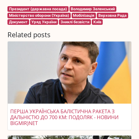
Президент (державна посада)
Володимир Зеленський
Міністерство оборони (Україна)
Мобілізація
Верховна Рада
Документ
Уряд України
Зниклі безвісти
Київ
Related posts
ПЕРША УКРАЇНСЬКА БАЛІСТИЧНА РАКЕТА З
ДАЛЬНІСТЮ ДО 700 КМ: ПОДОЛЯК - НОВИНИ
BIGMIR)NET