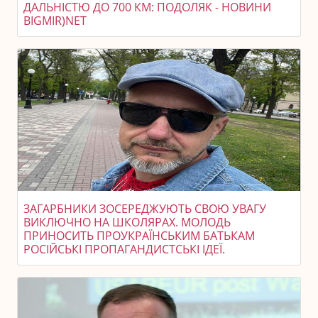
ДАЛЬНІСТЮ ДО 700 КМ: ПОДОЛЯК - НОВИНИ
BIGMIR)NET
ЗАГАРБНИКИ ЗОСЕРЕДЖУЮТЬ СВОЮ УВАГУ
ВИКЛЮЧНО НА ШКОЛЯРАХ. МОЛОДЬ
ПРИНОСИТЬ ПРОУКРАЇНСЬКИМ БАТЬКАМ
РОСІЙСЬКІ ПРОПАГАНДИСТСЬКІ ІДЕЇ.