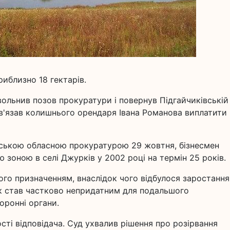
иблизно 18 гектарів.
ольнив позов прокуратури і повернув Підгайчиківській
ов'язав колишнього орендаря Івана Романова виплатити
вською обласною прокуратурою 29 жовтня, бізнесмен
зоною в селі Джурків у 2002 році на термін 25 років.
його призначенням, внаслідок чого відбулося заростання
ок став частково непридатним для подальшого
оронні органи.
сті відповідача. Суд ухвалив рішення про розірвання