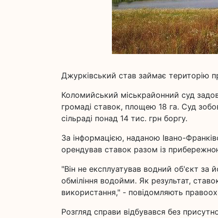
Джурківський став займає територію пр
Коломийський міськрайонний суд задов
громаді ставок, площею 18 га. Суд зоб
сільраді понад 14 тис. грн боргу.
За інформацією, наданою Івано-Франкі
орендував ставок разом із прибережною 
"Він не експлуатував водний об'єкт за 
обміління водойми. Як результат, став
використання," - повідомляють правоох
Розгляд справи відбувався без присутно