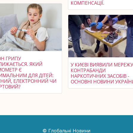
КОМПЕНСАЦІЇ.
ОН ГРИПУ
ЛИЖАЄТЬСЯ. ЯКИЙ
У КИЄВІ ВИЯВИЛИ МЕРЕЖ
МОМЕТР Є
КОНТРАБАНДИ
ИМАЛЬНИМ ДЛЯ ДІТЕЙ:
НАРКОТИЧНИХ ЗАСОБІВ -
ТНИЙ, ЕЛЕКТРОННИЙ ЧИ
ОСНОВНІ НОВИНИ УКРАЇН
РТОВИЙ?
© Глобальні Новини