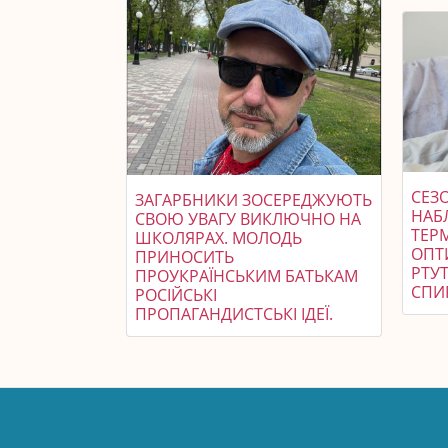
СЕЗ
ЗАГАРБНИКИ ЗОСЕРЕДЖУЮТЬ
НАБ
СВОЮ УВАГУ ВИКЛЮЧНО НА
ТЕР
ШКОЛЯРАХ. МОЛОДЬ
ОПТ
ПРИНОСИТЬ
РТУ
ПРОУКРАЇНСЬКИМ БАТЬКАМ
СПИ
РОСІЙСЬКІ
ПРОПАГАНДИСТСЬКІ ІДЕЇ.