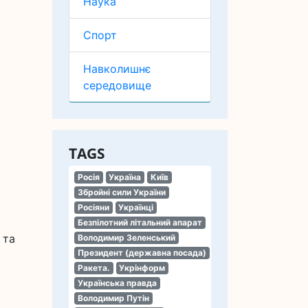
Наука
Спорт
Навколишнє
середовище
TAGS
Росія
Україна
Київ
Збройні сили України
Росіяни
Українці
Безпілотний літальний апарат
 та
Володимир Зеленський
Президент (державна посада)
Ракета.
Укрінформ
Українська правда
Володимир Путін