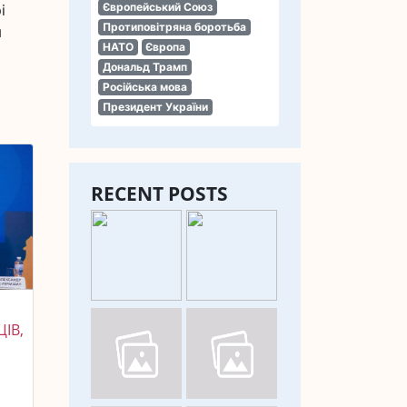
Європейський Союз
і
Протиповітряна боротьба
я
НАТО
Європа
Дональд Трамп
Російська мова
Президент України
RECENT POSTS
ЦІВ,