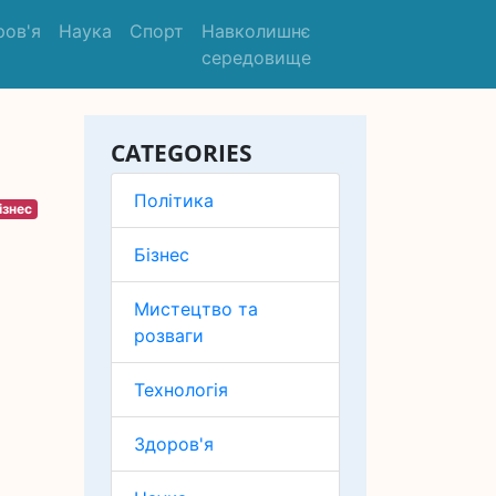
ров'я
Наука
Спорт
Навколишнє
середовище
CATEGORIES
Політика
ізнес
Бізнес
Мистецтво та
розваги
Технологія
Здоров'я