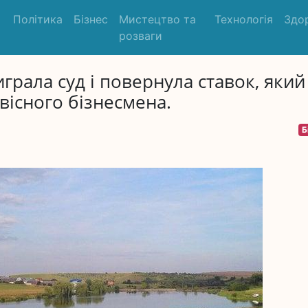
Політика
Бізнес
Мистецтво та
Технологія
Здо
розваги
грала суд і повернула ставок, який
вісного бізнесмена.
Б