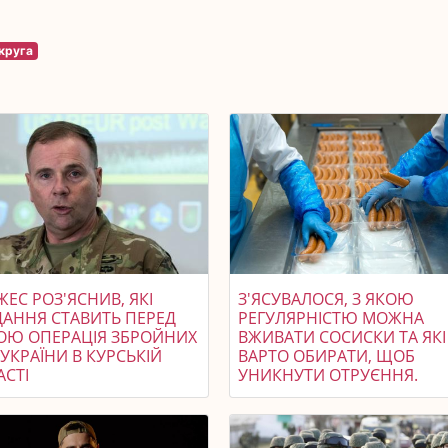
круга
ЕС РОЗ'ЯСНИВ, ЯКІ
З'ЯСУВАЛОСЯ, З ЯКОЮ
ДАННЯ СТАВИТЬ ПЕРЕД
РЕГУЛЯРНІСТЮ МОЖНА
ОЮ ОПЕРАЦІЯ ЗБРОЙНИХ
ВЖИВАТИ СОСИСКИ ТА ЯКІ
УКРАЇНИ В КУРСЬКІЙ
ВАРТО ОБИРАТИ, ЩОБ
АСТІ
УНИКНУТИ ОТРУЄННЯ.