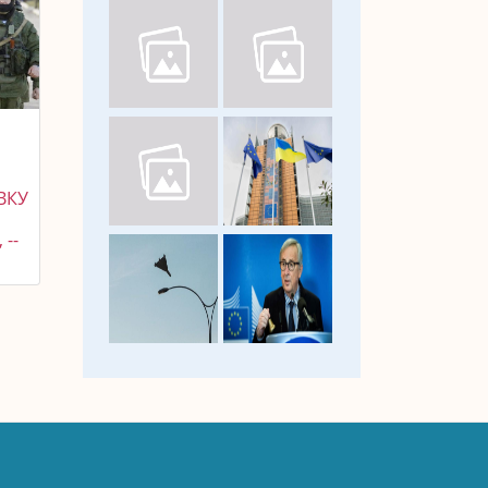
ВКУ
--