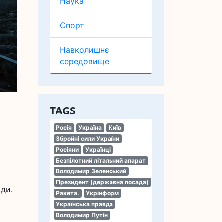
Наука
Спорт
Навколишнє
середовище
TAGS
Росія
Україна
Київ
Збройні сили України
Росіяни
Українці
Безпілотний літальний апарат
Володимир Зеленський
Президент (державна посада)
ади.
Ракета.
Укрінформ
Українська правда
Володимир Путін