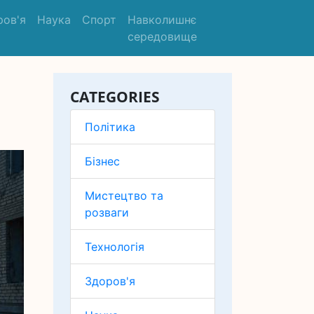
ров'я
Наука
Спорт
Навколишнє
середовище
CATEGORIES
Політика
Бізнес
Мистецтво та
розваги
Технологія
Здоров'я