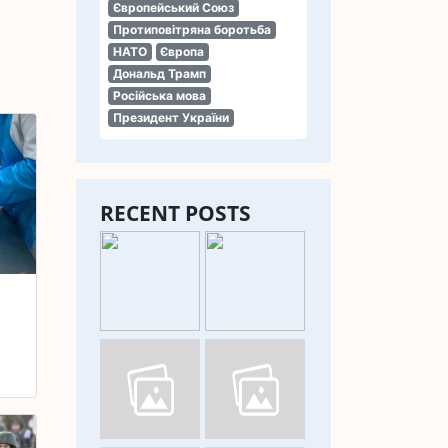
Європейський Союз
Протиповітряна боротьба
НАТО
Європа
Дональд Трамп
Російська мова
Президент України
RECENT POSTS