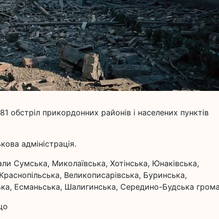
81 обстріл прикордонних районів і населених пунктів
кова адміністрація.
нали Сумська, Миколаївська, Хотінська, Юнаківська,
, Краснопільська, Великописарівська, Буринська,
ька, Есманьська, Шалигинська, Середино-Будська гром
що