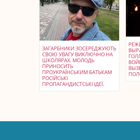
РЕЖ
ЗАГАРБНИКИ ЗОСЕРЕДЖУЮТЬ
ВЫР
СВОЮ УВАГУ ВИКЛЮЧНО НА
ГОЛ
ШКОЛЯРАХ. МОЛОДЬ
ВОЙ
ПРИНОСИТЬ
ВЫЗ
ПРОУКРАЇНСЬКИМ БАТЬКАМ
ПОЛ
РОСІЙСЬКІ
ПРОПАГАНДИСТСЬКІ ІДЕЇ.