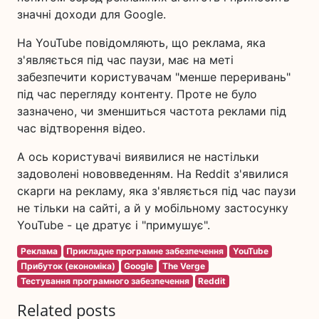
значні доходи для Google.
На YouTube повідомляють, що реклама, яка
з'являється під час паузи, має на меті
забезпечити користувачам "менше переривань"
під час перегляду контенту. Проте не було
зазначено, чи зменшиться частота реклами під
час відтворення відео.
А ось користувачі виявилися не настільки
задоволені нововведенням. На Reddit з'явилися
скарги на рекламу, яка з'являється під час паузи
не тільки на сайті, а й у мобільному застосунку
YouTube - це дратує і "примушує".
Реклама
Прикладне програмне забезпечення
YouTube
Прибуток (економіка)
Google
The Verge
Тестування програмного забезпечення
Reddit
Related posts