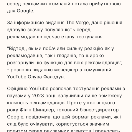
серед рекламних компаній і стала прибутковою
для Google.
За інформацією видання The Verge, дане рішення
здобуло значну популярність серед
рекламодавців під час етапу тестування.
"Відтоді, як ми побачили сильну реакцію як у
рекламодавців, так і глядачів, то широко
розгорнули цю функцію для всіх рекламодавців",
- розповів виданню менеджер з комунікацій
YouTube Олува Фалодун.
Офіційно YouTube розпочав тестування реклами з
паузами у 2023 році, залучивши лише обмежену
кількість рекламодавців. Проте у квітні цього
року Філіп Шиндлер, головний бізнес-директор
Google, повідомив, що цей формат реклами, як і
слід було очікувати, користується значним
попитом серед рекламних агентств і приносить