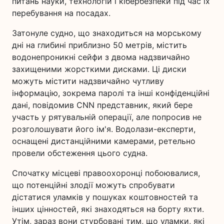
питань науки, технологій і кібербезпеки під час їх
перебування на посадах.
Затонуле судно, що знаходиться на морському
дні на глибині приблизно 50 метрів, містить
водонепроникні сейфи з двома надзвичайно
захищеними жорсткими дисками. Ці диски
можуть містити надзвичайно чутливу
інформацію, зокрема паролі та інші конфіденційні
дані, повідомив CNN представник, який бере
участь у рятувальній операції, але попросив не
розголошувати його ім'я. Водолази-експерти,
оснащені дистанційними камерами, ретельно
провели обстеження цього судна.
Спочатку місцеві правоохоронці побоювалися,
що потенційні злодії можуть спробувати
дістатися уламків у пошуках коштовностей та
інших цінностей, які знаходяться на борту яхти.
Утім, зараз вони стурбовані тим, що уламки, які