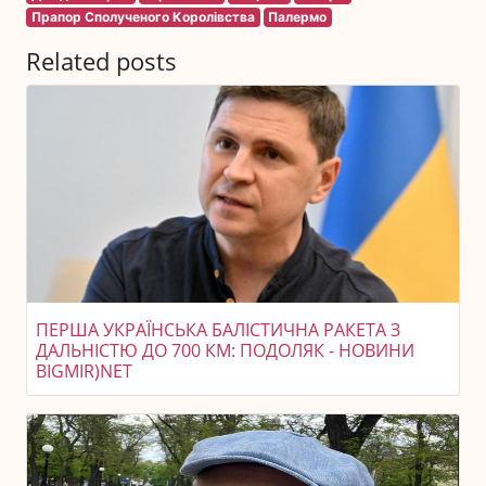
Прапор Сполученого Королівства
Палермо
Related posts
ПЕРША УКРАЇНСЬКА БАЛІСТИЧНА РАКЕТА З
ДАЛЬНІСТЮ ДО 700 КМ: ПОДОЛЯК - НОВИНИ
BIGMIR)NET