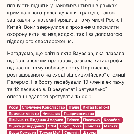
планують підняти у найближчі тижні в рамках
кримінального розслідування трагедії, також
зацікавлять іноземні уряди, в тому числі Росію і
Китай. Вони звернулися з проханням посилити
охорону яхти як над водою, так і за допомогою
підводного спостереження.
Нагадуємо, що елітна яхта Bayesian, яка плавала
під британським прапором, зазнала катастрофи
під час шторму поблизу порту Портічелло,
розташованого на сході від сицилійської столиці
Палермо. На борту перебували 10 членів екіпажу
та 12 пасажирів. В результаті рятувальної
операції вдалося врятувати 15 осіб.
Росія
Сполучене Королівство
Італія
Китай (регіон)
Прем'єр-міністр
Чиновник
Підприємництво
Північна та Південна Америка
Екіпаж
Пасажир
Корабель
Оцінка розвідданих
CNN
Порт
Яхта
Водолаз
Магнат
Девід Кемерон
Тереза Мей
Сицилія
Шторм