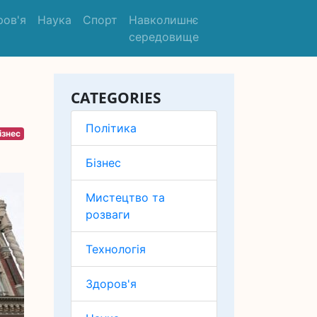
ров'я
Наука
Спорт
Навколишнє
середовище
CATEGORIES
Політика
ізнес
Бізнес
Мистецтво та
розваги
Технологія
Здоров'я