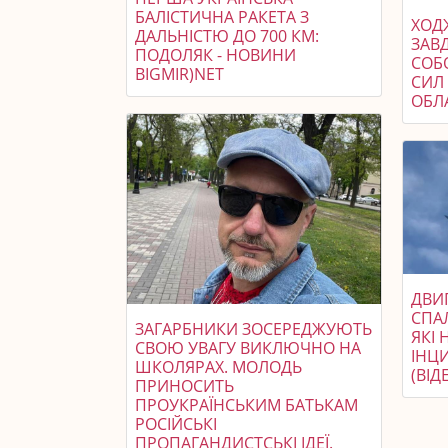
БАЛІСТИЧНА РАКЕТА З
ХОДЖ
ДАЛЬНІСТЮ ДО 700 КМ:
ЗАВ
ПОДОЛЯК - НОВИНИ
СОБ
BIGMIR)NET
СИЛ 
ОБЛ
ДВИГ
СПАЛ
ЗАГАРБНИКИ ЗОСЕРЕДЖУЮТЬ
ЯКІ 
СВОЮ УВАГУ ВИКЛЮЧНО НА
ІНЦ
ШКОЛЯРАХ. МОЛОДЬ
(ВІД
ПРИНОСИТЬ
ПРОУКРАЇНСЬКИМ БАТЬКАМ
РОСІЙСЬКІ
ПРОПАГАНДИСТСЬКІ ІДЕЇ.