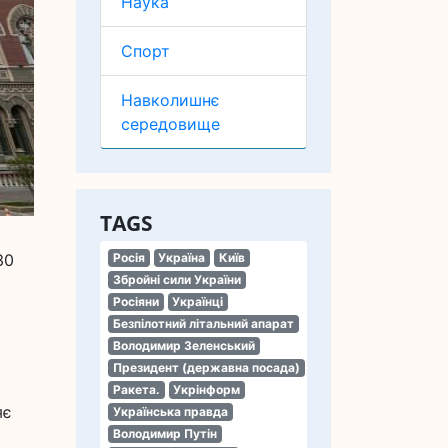
Наука
Спорт
Навколишнє
середовище
TAGS
30
Росія
Україна
Київ
Збройні сили України
Росіяни
Українці
Безпілотний літальний апарат
Володимир Зеленський
Президент (державна посада)
Ракета.
Укрінформ
яє
Українська правда
Володимир Путін