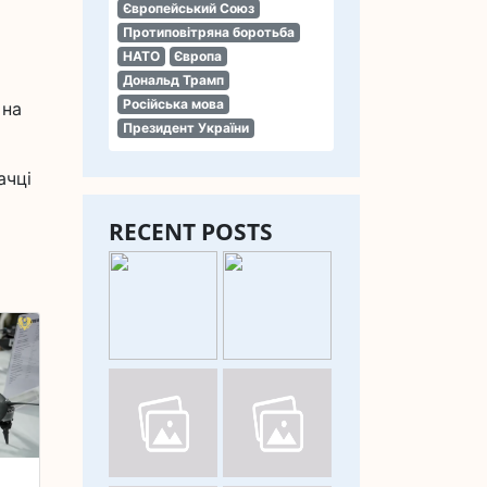
Європейський Союз
Протиповітряна боротьба
НАТО
Європа
Дональд Трамп
Російська мова
 на
Президент України
ачці
RECENT POSTS