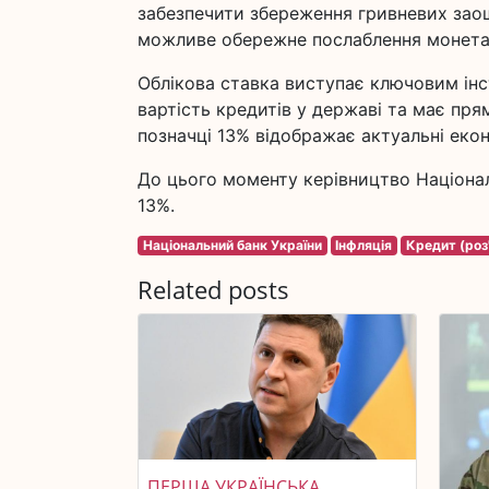
забезпечити збереження гривневих заощ
можливе обережне послаблення монетар
Облікова ставка виступає ключовим інс
вартість кредитів у державі та має прям
позначці 13% відображає актуальні еко
До цього моменту керівництво Націонал
13%.
Національний банк України
Інфляція
Кредит (роз
Related posts
ПЕРША УКРАЇНСЬКА