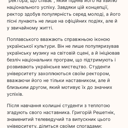
"ректора, що співає", який підняв його на хвилю
національного успіху. Завдяки цій концепції,
ректор здобув популярність серед молоді, а його
пісні лунають не лише на офіційних подіях, але й
у звичайному житті.
Поплавського вважають справжньою іконою
української культури. Він не лише популяризував
українську музику на світовій сцені, а й ініціював
безліч національних програм, що підтримують і
розвивають українське мистецтво. Студенти
університету захоплюються своїм ректором,
вважаючи його не тільки наставником, але й
близьким другом, який мотивує їх до значних
успіхів.
Після навчання колишні студенти з теплотою
згадують свого наставника. Григорій Решетнік,
знаменитий телеведучий та випускник цього
університету, ділиться своїми спогадами: