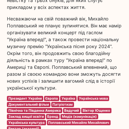
невістку та трьох онуків, для яких слугує
прикладом у всіх аспектах життя.
Несважаючи на свій поважний вік, Михайло
Поплавський не планує зупинятися. Він має намір
організувати великий концерт під гаслом
"Україна вперед!", а також провести національну
музичну премію "Українська пісня року 2024".
Окрім того, він продовжить свою благодійну
діяльність в рамках туру "Україна вперед!" по
Америці та Європі. Поплавський впевнений, що
разом зі своєю командою вони зможуть досягти
нових успіхів і залишити вагомий слід в історії
української культури.
Президент України
Європа
Україна
Українська мова
Документальний фільм
Патріотизм
Північна та Південна Америка
Ведучий
Віктор Ющенко
Заклад вищої освіти
Бренд
Медіа (комунікація)
Українська культура
Поплавський Михайло Михайлович
Ректор (академії)