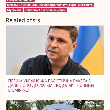
Київський національний університет культури і мистецтв
Музикант
Решетнік Григорій Іванович
Related posts
ПЕРША УКРАЇНСЬКА БАЛІСТИЧНА РАКЕТА З
ДАЛЬНІСТЮ ДО 700 КМ: ПОДОЛЯК - НОВИНИ
BIGMIR)NET