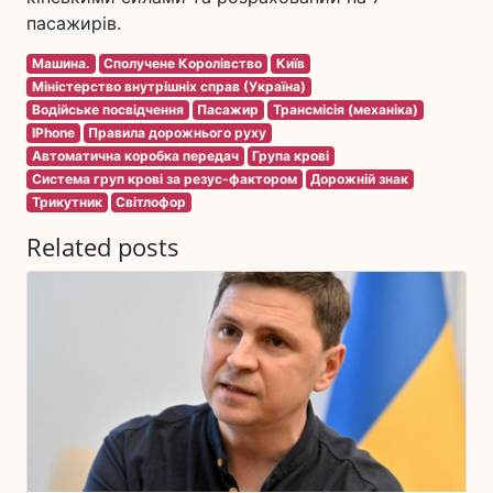
пасажирів.
Машина.
Сполучене Королівство
Київ
Міністерство внутрішніх справ (Україна)
Водійське посвідчення
Пасажир
Трансмісія (механіка)
IPhone
Правила дорожнього руху
Автоматична коробка передач
Група крові
Система груп крові за резус-фактором
Дорожній знак
Трикутник
Світлофор
Related posts