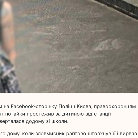
ям на Facebook-сторінку Поліції Києва, правоохоронцям
нт потайки простежив за дитиною від станції
верталася додому зі школи.
го дому, коли зловмисник раптово штовхнув її і вирвав