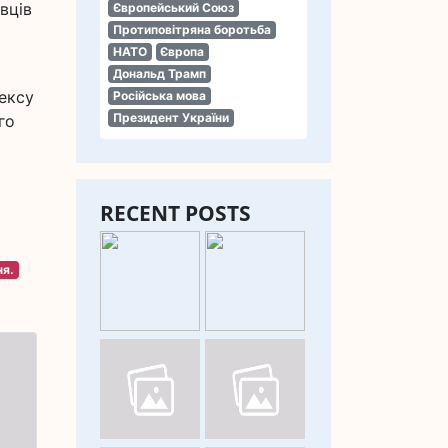
вців
Європейський Союз
Протиповітряна боротьба
НАТО
Європа
Дональд Трамп
дексу
Російська мова
Президент України
го
RECENT POSTS
ня.