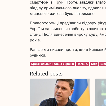
смартфон із її рук. Проте, завдяки злаг
відділу кримінального аналізу, вдалос
місцевого жителя було затримано.
Правоохоронці пред'явили підозру фігур
України за вчинення грабежу в значних
стану. Після винесення вироку суду, йм
років.
Раніше ми писали про те, що в Київські
будинки.
Кримінальний кодекс України
Поліція.
Київ
Шви
Related posts