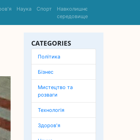
ров'я
Наука
Спорт
Навколишнє
середовище
CATEGORIES
Політика
Бізнес
Мистецтво та
розваги
Технологія
Здоров'я