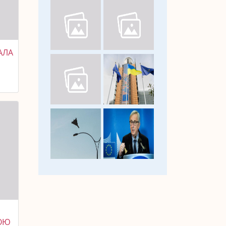
АЛА
,
НОЮ