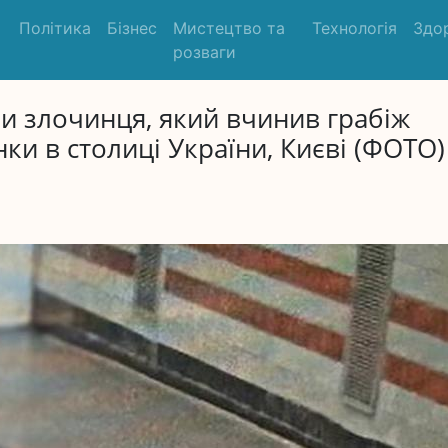
Політика
Бізнес
Мистецтво та
Технологія
Здо
розваги
и злочинця, який вчинив грабіж
нки в столиці України, Києві (ФОТО)