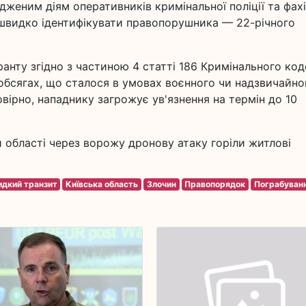
одженим діям оперативників кримінальної поліції та фахі
я швидко ідентифікувати правопорушника — 22-річного
анту згідно з частиною 4 статті 186 Кримінального ко
 обсягах, що сталося в умовах воєнного чи надзвичайно
овірно, нападнику загрожує ув'язнення на термін до 10
й області через ворожу дронову атаку горіли житлові
дкий транзит
Київська область
Злочин
Правопорядок
Пограбуван