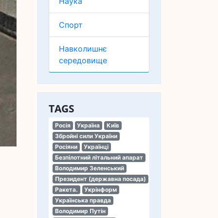
Наука
Спорт
Навколишнє
середовище
TAGS
Росія
Україна
Київ
Збройні сили України
Росіяни
Українці
Безпілотний літальний апарат
Володимир Зеленський
Президент (державна посада)
Ракета.
Укрінформ
Українська правда
Володимир Путін