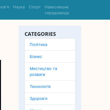
ров'я
Наука
Спорт
Навколишнє
середовище
CATEGORIES
Політика
Бізнес
Мистецтво та
розваги
Технологія
Здоров'я