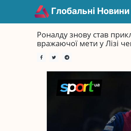
Глобальні Новини
Роналду знову став прик
вражаючої мети у Лізі че