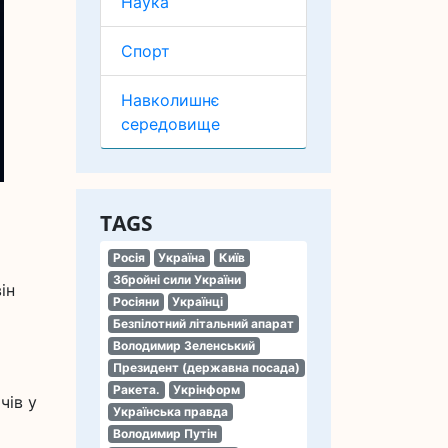
Наука
Спорт
Навколишнє
середовище
TAGS
Росія
Україна
Київ
Збройні сили України
ін
Росіяни
Українці
Безпілотний літальний апарат
Володимир Зеленський
Президент (державна посада)
Ракета.
Укрінформ
чів у
Українська правда
Володимир Путін