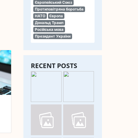
Європейський Союз
Протиповітряна боротьба
НАТО
Європа
Дональд Трамп
Російська мова
Президент України
RECENT POSTS