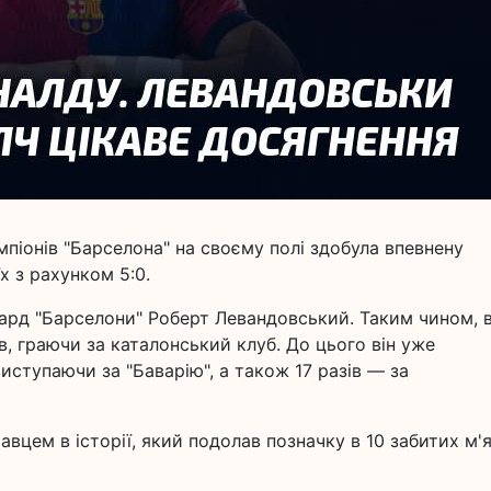
мпіонів "Барселона" на своєму полі здобула впевнену
х з рахунком 5:0.
ард "Барселони" Роберт Левандовський. Таким чином, в
нів, граючи за каталонський клуб. До цього він уже
виступаючи за "Баварію", а також 17 разів — за
вцем в історії, який подолав позначку в 10 забитих м'я