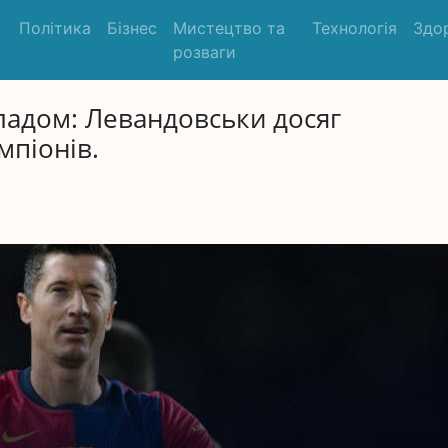
Політика
Бізнес
Мистецтво та
Технологія
Здо
розваги
ладом: Левандовськи досяг
мпіонів.