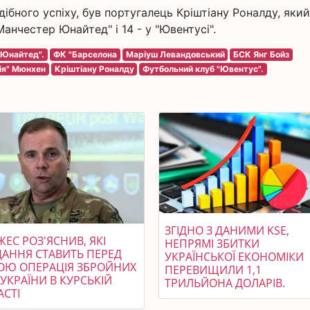
ібного успіху, був португалець Кріштіану Роналду, який
"Манчестер Юнайтед" і 14 - у "Ювентусі".
 Юнайтед".
ФК "Барселона
Маріуш Левандовський
БСК Янг Бойз
ія" Мюнхен
Кріштіану Роналду
Футбольний клуб "Ювентус".
ЗГІДНО З ДАНИМИ KSE,
ЕС РОЗ'ЯСНИВ, ЯКІ
НЕПРЯМІ ЗБИТКИ
ДАННЯ СТАВИТЬ ПЕРЕД
УКРАЇНСЬКОЇ ЕКОНОМІКИ
ОЮ ОПЕРАЦІЯ ЗБРОЙНИХ
ПЕРЕВИЩИЛИ 1,1
УКРАЇНИ В КУРСЬКІЙ
ТРИЛЬЙОНА ДОЛАРІВ.
АСТІ