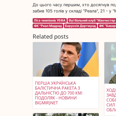
До цього часу першим, хто досягнув под
забив 105 голів у складі "Реала", 21 - у 
Ліга чемпіонів УЄФА
Футбольний клуб "Манчестер
ФК "Реал Мадрид
Боруссія Дортмунд
ФК "Бавар
Related posts
ПЕРША УКРАЇНСЬКА
БАЛІСТИЧНА РАКЕТА З
ХОДЖ
ДАЛЬНІСТЮ ДО 700 КМ:
ЗАВ
ПОДОЛЯК - НОВИНИ
СОБ
BIGMIR)NET
СИЛ 
ОБЛ