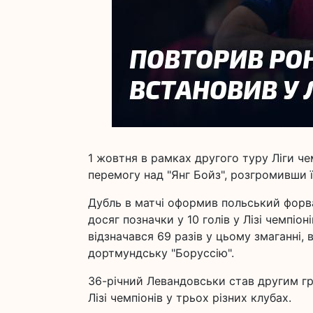
1 жовтня в рамках другого туру Ліги че
перемогу над "Янг Бойз", розгромивши ї
Дубль в матчі оформив польський форв
досяг позначки у 10 голів у Лізі чемпіо
відзначався 69 разів у цьому змаганні, 
дортмундську "Боруссію".
36-річний Левандовськи став другим гра
Лізі чемпіонів у трьох різних клубах.