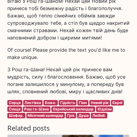
Вітаю з Рош га-Шаном! Нехай цей Новий рік
принесе тобі безмежну радість і благополуччя.
Бажаю, щоб тепло сімейних обіймів завжди
супроводжувало тебе, а стіл був щедро накритий
смачними стравами. Нехай кожен твій день буде
наповнений добром і щирими митями!
Of course! Please provide the text you'd like me to
make unique.
З Рош га-Шана! Нехай цей рік принесе вам
мудрість, силу і благословення. Бажаю, щоб усе
погане залишилося у минулому, а попереду був
шлях, сповнений любові, миру і щасливих днів!
Серце
Листівка
Боже.
Гідність
Гімн
Новий рік
Євреї
Сонце
Рош га-Шана
Єврейський календар
Юдаїзм
Шофар.
Місячний календар
Гріх
Душа
Любий.
Related posts