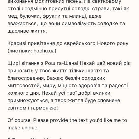
виконання молитовних пісень. На святковому
столі неодмінно присутні солодкі страви, такі як
мед, булочки, фрукти та млинці, адже
вважається, що вони символізують солодке та
щасливе життя.
Красиві привітання до єврейського Нового року
(листівки: hochu.ua)
Щирі вітання з Рош га-Шана! Нехай цей новий рік
приносить у твоє життя тільки щастя та
благословення. Бажаю безліч солодких
миттєвостей, миру, міцного здоров'я та радості
кожного дня. Нехай усі твої добрі вчинки
примножуються, а твоє життя буде сповнене
світлом і гармонією!
Of course! Please provide the text you'd like me to
make unique.