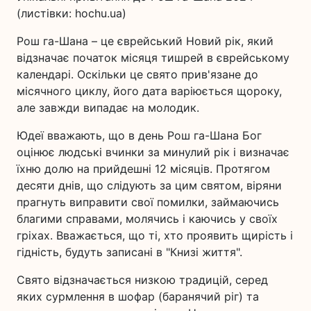
(листівки: hochu.ua)
Рош га-Шана – це єврейський Новий рік, який
відзначає початок місяця тишрей в єврейському
календарі. Оскільки це свято прив'язане до
місячного циклу, його дата варіюється щороку,
але завжди випадає на молодик.
Юдеї вважають, що в день Рош га-Шана Бог
оцінює людські вчинки за минулий рік і визначає
їхню долю на прийдешні 12 місяців. Протягом
десяти днів, що слідують за цим святом, віряни
прагнуть виправити свої помилки, займаючись
благими справами, молячись і каючись у своїх
гріхах. Вважається, що ті, хто проявить щирість і
гідність, будуть записані в "Книзі життя".
Свято відзначається низкою традицій, серед
яких сурмлення в шофар (баранячий ріг) та