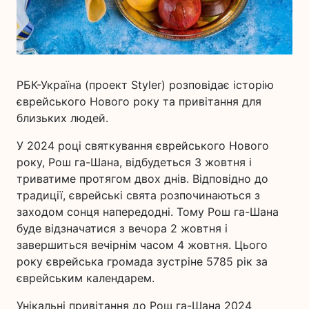
РБК-Україна (проект Styler) розповідає історію
єврейського Нового року та привітання для
близьких людей.
У 2024 році святкування єврейського Нового
року, Рош га-Шана, відбудеться 3 жовтня і
триватиме протягом двох днів. Відповідно до
традиції, єврейські свята розпочинаються з
заходом сонця напередодні. Тому Рош га-Шана
буде відзначатися з вечора 2 жовтня і
завершиться вечірнім часом 4 жовтня. Цього
року єврейська громада зустріне 5785 рік за
єврейським календарем.
Унікальні привітання до Рош га-Шана 2024