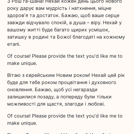
З Рош га-Шана! Нехай кожен день цього нового
року дарує вам мудрість і натхнення, міцне
здоров'я та достаток. Бажаю, щоб ваше серце
завжди відчувало спокій, а душа – віру. Нехай у
вашому житті буде багато щирих усмішок,
затишку в родині та Божої благодаті на кожному
етапі.
Of course! Please provide the text you'd like me to
make unique.
Вітаю з єврейським Новим роком! Нехай цей рік
буде для тебе роком процвітання і духовного
оновлення. Бажаю, щоб усі негаразди
залишилися позаду, а попереду були тільки
можливості для щастя, злагоди і любові.
Of course! Please provide the text you'd like me to
make unique.