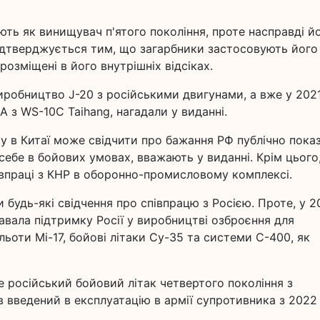
ють як винищувач п'ятого покоління, проте насправді й
ідтверджується тим, що загарбники застосовують його
розміщені в його внутрішніх відсіках.
иробництво J-20 з російськими двигунами, а вже у 202
 з WS-10C Taihang, нагадали у виданні.
у в Китаї може свідчити про бажання РФ публічно пока
себе в бойових умовах, вважають у виданні. Крім цього
впраці з КНР в оборонно-промисловому комплексі.
 будь-які свідчення про співпрацю з Росією. Проте, у 2
авала підтримку Росії у виробництві озброєння для
ьоти Мі-17, бойові літаки Су-35 та системи С-400, як
е російський бойовий літак четвертого покоління з
 введений в експлуатацію в армії супротивника з 2022