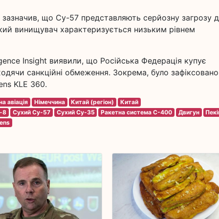
 зазначив, що Су-57 представляють серйозну загрозу 
ський винищувач характеризується низьким рівнем
igence Insight виявили, що Російська Федерація купує
одячи санкційні обмеження. Зокрема, було зафіксовано
ens KLE 360.
а авіація
Німеччина
Китай (регіон)
Китай
-8
Сухий Су-57
Сухий Су-35
Ракетна система С-400
Двигун
Пекі
ens