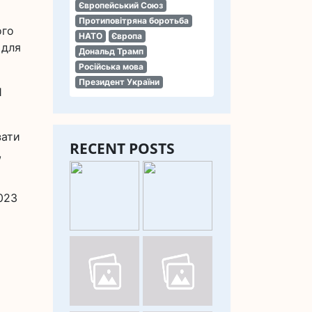
Європейський Союз
Протиповітряна боротьба
ого
НАТО
Європа
 для
Дональд Трамп
Російська мова
Президент України
1
зати
RECENT POSTS
,
023