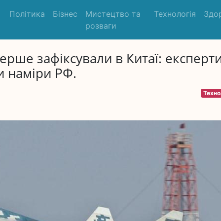
Політика
Бізнес
Мистецтво та
Технологія
Здо
розваги
перше зафіксували в Китаї: експерти
и наміри РФ.
Техно