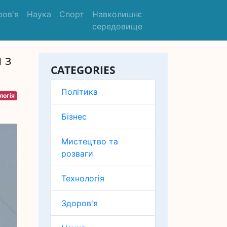
ров'я
Наука
Спорт
Навколишнє
середовище
 з
CATEGORIES
Політика
логія
Бізнес
Мистецтво та
розваги
Технологія
Здоров'я