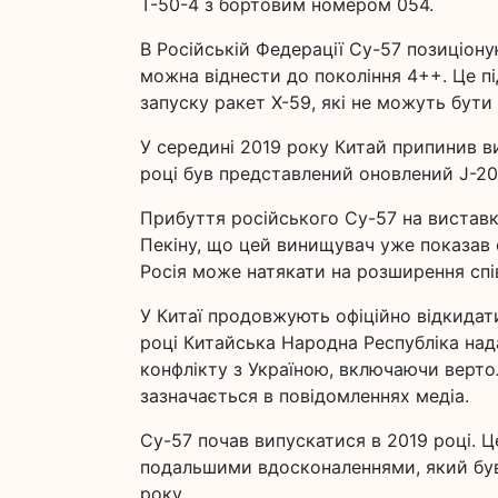
Т-50-4 з бортовим номером 054.
В Російській Федерації Су-57 позиціону
можна віднести до покоління 4++. Це п
запуску ракет Х-59, які не можуть бути 
У середині 2019 року Китай припинив в
році був представлений оновлений J-20A
Прибуття російського Су-57 на виставк
Пекіну, що цей винищувач уже показав 
Росія може натякати на розширення спі
У Китаї продовжують офіційно відкидати
році Китайська Народна Республіка над
конфлікту з Україною, включаючи вертол
зазначається в повідомленнях медіа.
Су-57 почав випускатися в 2019 році. Ц
подальшими вдосконаленнями, який був
року.