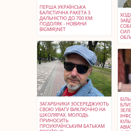
ПЕРША УКРАЇНСЬКА
БАЛІСТИЧНА РАКЕТА З
ХОДЖ
ДАЛЬНІСТЮ ДО 700 КМ:
ЗАВ
ПОДОЛЯК - НОВИНИ
СОБ
BIGMIR)NET
СИЛ 
ОБЛ
БІЛЬ
ЗАГАРБНИКИ ЗОСЕРЕДЖУЮТЬ
БЛИЗ
СВОЮ УВАГУ ВИКЛЮЧНО НА
ЗЕЛ
ШКОЛЯРАХ. МОЛОДЬ
ІНФ
ПРИНОСИТЬ
КІЛЬ
ПРОУКРАЇНСЬКИМ БАТЬКАМ
АВІА