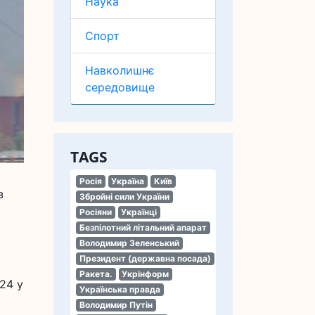
Наука
Спорт
Навколишнє
середовище
TAGS
Росія
Україна
Київ
з
Збройні сили України
Росіяни
Українці
Безпілотний літальний апарат
Володимир Зеленський
Президент (державна посада)
Ракета.
Укрінформ
24 у
Українська правда
Володимир Путін