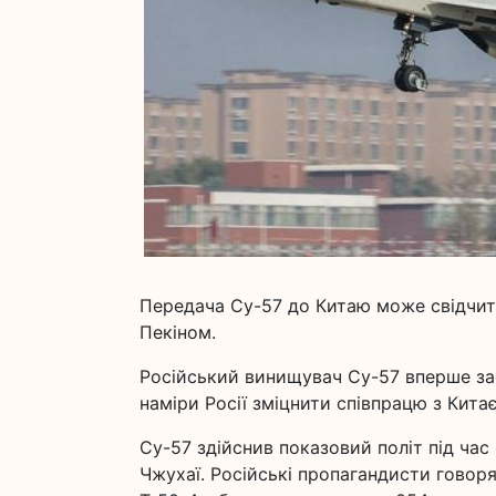
Передача Су-57 до Китаю може свідчити
Пекіном.
Російський винищувач Су-57 вперше заф
наміри Росії зміцнити співпрацю з Кита
Су-57 здійснив показовий політ під час
Чжухаї. Російські пропагандисти говор