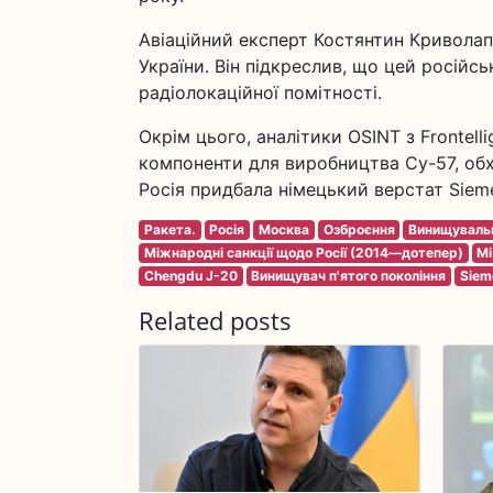
Авіаційний експерт Костянтин Криволап
України. Він підкреслив, що цей росій
радіолокаційної помітності.
Окрім цього, аналітики OSINT з Frontell
компоненти для виробництва Су-57, обх
Росія придбала німецький верстат Siem
Ракета.
Росія
Москва
Озброєння
Винищувальн
Міжнародні санкції щодо Росії (2014—дотепер)
Мі
Chengdu J-20
Винищувач п'ятого покоління
Siem
Related posts