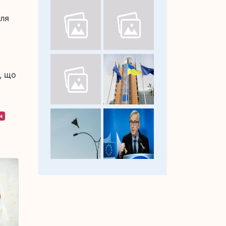
для
, що
н