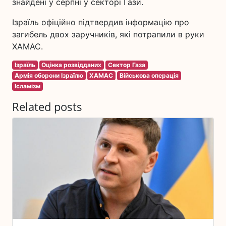
знайдені у серпні у секторі Гази.
Ізраїль офіційно підтвердив інформацію про
загибель двох заручників, які потрапили в руки
ХАМАС.
Ізраїль
Оцінка розвідданих
Сектор Газа
Армія оборони Ізраїлю
ХАМАС
Військова операція
Ісламізм
Related posts