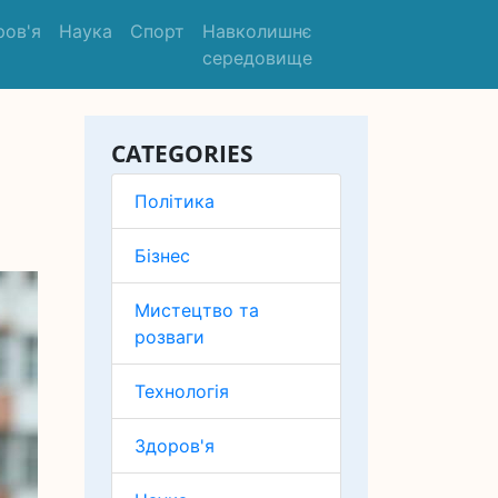
ров'я
Наука
Спорт
Навколишнє
середовище
CATEGORIES
Політика
Бізнес
Мистецтво та
розваги
Технологія
Здоров'я