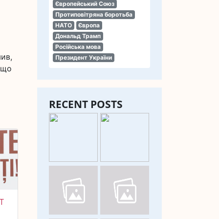
Європейський Союз
Протиповітряна боротьба
НАТО
Європа
Дональд Трамп
Російська мова
ив,
Президент України
, що
RECENT POSTS
Т