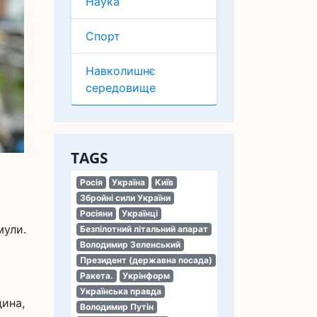
Наука
Спорт
Навколишнє
середовище
TAGS
Росія
Україна
Київ
Збройні сили України
Росіяни
Українці
мули.
Безпілотний літальний апарат
Володимир Зеленський
Президент (державна посада)
Ракета.
Укрінформ
Українська правда
дина,
Володимир Путін