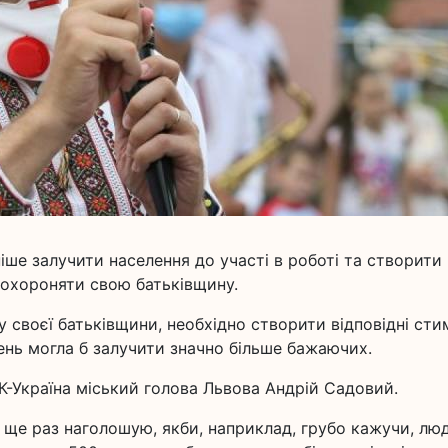
іше залучити населення до участі в роботі та створити
е охороняти свою батьківщину.
 своєї батьківщини, необхідно створити відповідні сти
ень могла б залучити значно більше бажаючих.
К-Україна міський голова Львова Андрій Садовий.
І ще раз наголошую, якби, наприклад, грубо кажучи, лю