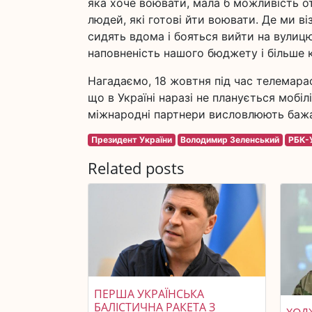
яка хоче воювати, мала б можливість от
людей, які готові йти воювати. Де ми в
сидять вдома і бояться вийти на вулиц
наповненість нашого бюджету і більше ко
Нагадаємо, 18 жовтня під час телемар
що в Україні наразі не планується мобілі
міжнародні партнери висловлюють бажан
Президент України
Володимир Зеленський
РБК-
Related posts
ПЕРША УКРАЇНСЬКА
БАЛІСТИЧНА РАКЕТА З