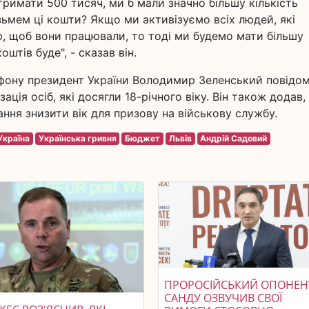
римати 500 тисяч, ми б мали значно більшу кількість
ізьмем ці кошти? Якщо ми активізуємо всіх людей, які
ю, щоб вони працювали, то тоді ми будемо мати більшу
штів буде", - сказав він.
афону президент України Володимир Зеленський повідом
зація осіб, які досягли 18-річного віку. Він також додав
ня знизити вік для призову на військову службу.
Україна
Українська гривня
Бюджет
Львів
Андрій Садовий
ПРОРОСІЙСЬКИЙ ОПОНЕН
САНДУ ОЗВУЧИВ СВОЇ