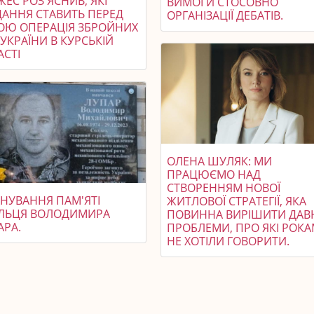
ЕС РОЗ'ЯСНИВ, ЯКІ
ВИМОГИ СТОСОВНО
ДАННЯ СТАВИТЬ ПЕРЕД
ОРГАНІЗАЦІЇ ДЕБАТІВ.
ОЮ ОПЕРАЦІЯ ЗБРОЙНИХ
УКРАЇНИ В КУРСЬКІЙ
АСТІ
ОЛЕНА ШУЛЯК: МИ
ПРАЦЮЄМО НАД
СТВОРЕННЯМ НОВОЇ
НУВАННЯ ПАМ'ЯТІ
ЖИТЛОВОЇ СТРАТЕГІЇ, ЯКА
ІЛЬЦЯ ВОЛОДИМИРА
ПОВИННА ВИРІШИТИ ДАВ
АРА.
ПРОБЛЕМИ, ПРО ЯКІ РОК
НЕ ХОТІЛИ ГОВОРИТИ.