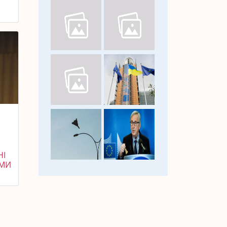
НІ
АМИ