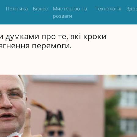
Політика
Бізнес
Мистецтво та
Технологія
Здо
розваги
 думками про те, які кроки
ягнення перемоги.