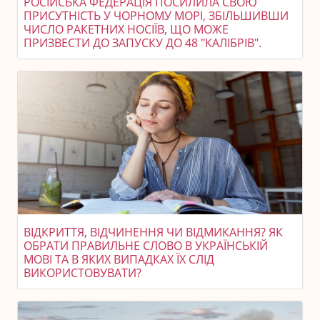
РОСІЙСЬКА ФЕДЕРАЦІЯ ПОСИЛИЛА СВОЮ
ПРИСУТНІСТЬ У ЧОРНОМУ МОРІ, ЗБІЛЬШИВШИ
ЧИСЛО РАКЕТНИХ НОСІЇВ, ЩО МОЖЕ
ПРИЗВЕСТИ ДО ЗАПУСКУ ДО 48 "КАЛІБРІВ".
ВІДКРИТТЯ, ВІДЧИНЕННЯ ЧИ ВІДМИКАННЯ? ЯК
ОБРАТИ ПРАВИЛЬНЕ СЛОВО В УКРАЇНСЬКІЙ
МОВІ ТА В ЯКИХ ВИПАДКАХ ЇХ СЛІД
ВИКОРИСТОВУВАТИ?