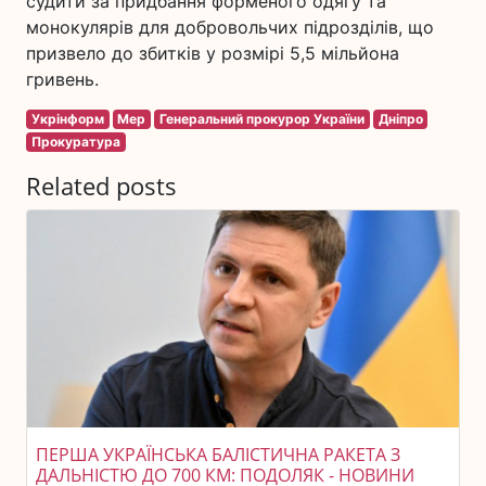
судити за придбання форменого одягу та
монокулярів для добровольчих підрозділів, що
призвело до збитків у розмірі 5,5 мільйона
гривень.
Укрінформ
Мер
Генеральний прокурор України
Дніпро
Прокуратура
Related posts
ПЕРША УКРАЇНСЬКА БАЛІСТИЧНА РАКЕТА З
ДАЛЬНІСТЮ ДО 700 КМ: ПОДОЛЯК - НОВИНИ