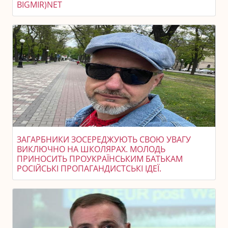
BIGMIR)NET
ЗАГАРБНИКИ ЗОСЕРЕДЖУЮТЬ СВОЮ УВАГУ
ВИКЛЮЧНО НА ШКОЛЯРАХ. МОЛОДЬ
ПРИНОСИТЬ ПРОУКРАЇНСЬКИМ БАТЬКАМ
РОСІЙСЬКІ ПРОПАГАНДИСТСЬКІ ІДЕЇ.