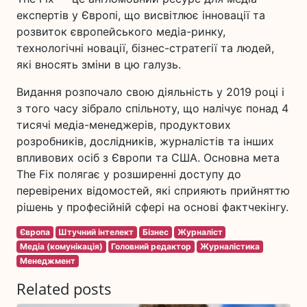
експертів у Європі, що висвітлює інновації та
розвиток європейського медіа-ринку,
технологічні новації, бізнес-стратегії та людей,
які вносять зміни в цю галузь.
Видання розпочало свою діяльність у 2019 році і
з того часу зібрало спільноту, що налічує понад 4
тисячі медіа-менеджерів, продуктових
розробників, дослідників, журналістів та інших
впливових осіб з Європи та США. Основна мета
The Fix полягає у розширенні доступу до
перевірених відомостей, які сприяють прийняттю
рішень у професійній сфері на основі фактчекінгу.
Європа
Штучний інтелект
Бізнес
Журналіст
Медіа (комунікація)
Головний редактор
Журналістика
Менеджмент
Related posts