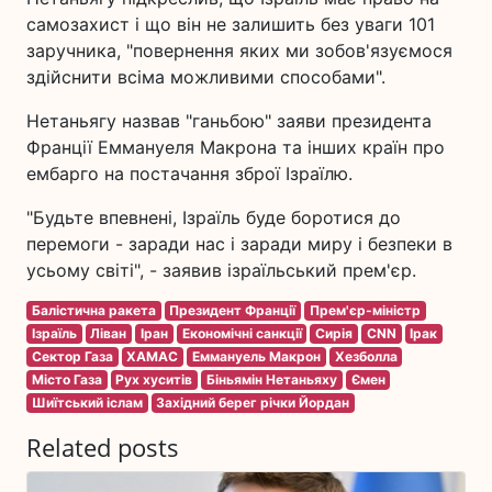
самозахист і що він не залишить без уваги 101
заручника, "повернення яких ми зобов'язуємося
здійснити всіма можливими способами".
Нетаньягу назвав "ганьбою" заяви президента
Франції Еммануеля Макрона та інших країн про
ембарго на постачання зброї Ізраїлю.
"Будьте впевнені, Ізраїль буде боротися до
перемоги - заради нас і заради миру і безпеки в
усьому світі", - заявив ізраїльський прем'єр.
Балістична ракета
Президент Франції
Прем'єр-міністр
Ізраїль
Ліван
Іран
Економічні санкції
Сирія
CNN
Ірак
Сектор Газа
ХАМАС
Еммануель Макрон
Хезболла
Місто Газа
Рух хуситів
Біньямін Нетаньяху
Ємен
Шиїтський іслам
Західний берег річки Йордан
Related posts