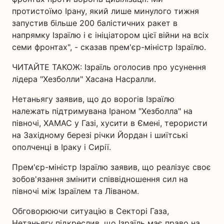
протистоїмо Ірану, який лише минулого тижня
запустив більше 200 балістичних ракет в
напрямку Ізраїлю і є ініціатором цієї війни на всіх
семи фронтах", - сказав прем'єр-міністр Ізраїлю.
ЧИТАЙТЕ ТАКОЖ: Ізраїль оголосив про усунення
лідера "Хезболли" Хасана Насралли.
Нетаньягу заявив, що до ворогів Ізраїлю
належать підтримувана Іраном "Хезболла" на
півночі, ХАМАС у Газі, хусити в Ємені, терористи
на Західному березі річки Йордан і шиїтські
ополченці в Іраку і Сирії.
Прем'єр-міністр Ізраїлю заявив, що реалізує своє
зобов'язання змінити співвідношення сил на
півночі між Ізраїлем та Ліваном.
Обговорюючи ситуацію в Секторі Газа,
Нетаньягу підкреслив, що Ізраїль має право на