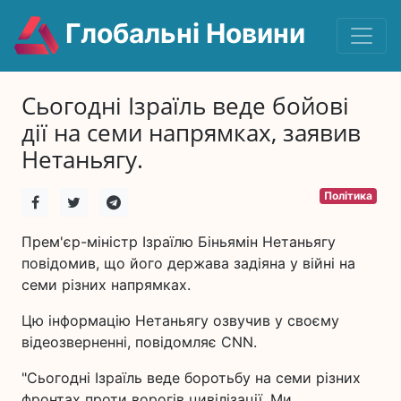
Глобальні Новини
Сьогодні Ізраїль веде бойові
дії на семи напрямках, заявив
Нетаньягу.
Політика
Прем'єр-міністр Ізраїлю Біньямін Нетаньягу
повідомив, що його держава задіяна у війні на
семи різних напрямках.
Цю інформацію Нетаньягу озвучив у своєму
відеозверненні, повідомляє CNN.
"Сьогодні Ізраїль веде боротьбу на семи різних
фронтах проти ворогів цивілізації. Ми