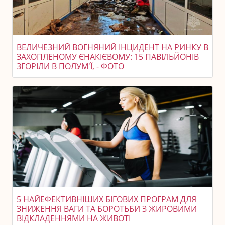
ВЕЛИЧЕЗНИЙ ВОГНЯНИЙ ІНЦИДЕНТ НА РИНКУ В
ЗАХОПЛЕНОМУ ЄНАКІЄВОМУ: 15 ПАВІЛЬЙОНІВ
ЗГОРІЛИ В ПОЛУМ'Ї, - ФОТО
5 НАЙЕФЕКТИВНІШИХ БІГОВИХ ПРОГРАМ ДЛЯ
ЗНИЖЕННЯ ВАГИ ТА БОРОТЬБИ З ЖИРОВИМИ
ВІДКЛАДЕННЯМИ НА ЖИВОТІ