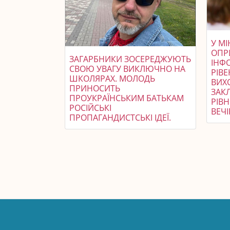
У МІ
ОПР
ЗАГАРБНИКИ ЗОСЕРЕДЖУЮТЬ
ІНФ
СВОЮ УВАГУ ВИКЛЮЧНО НА
РІВЕ
ШКОЛЯРАХ. МОЛОДЬ
ВИХ
ПРИНОСИТЬ
ЗАКЛ
ПРОУКРАЇНСЬКИМ БАТЬКАМ
РІВН
РОСІЙСЬКІ
ВЕЧІ
ПРОПАГАНДИСТСЬКІ ІДЕЇ.