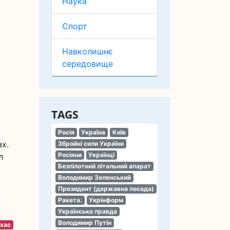
Наука
Спорт
Навколишнє
середовище
TAGS
Росія
Україна
Київ
х.
Збройні сили України
Росіяни
Українці
л
Безпілотний літальний апарат
Володимир Зеленський
Президент (державна посада)
Ракета.
Укрінформ
Українська правда
Володимир Путін
хас