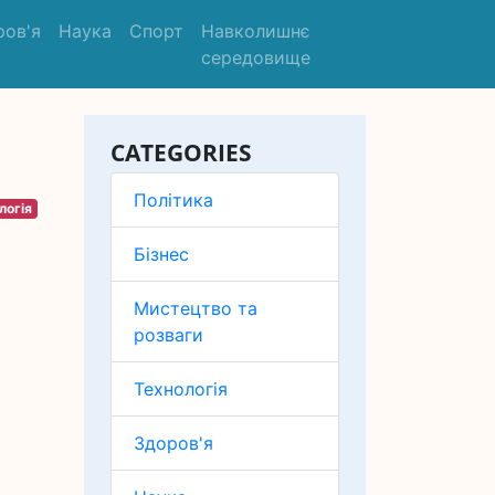
ров'я
Наука
Спорт
Навколишнє
середовище
CATEGORIES
Політика
логія
Бізнес
Мистецтво та
розваги
Технологія
Здоров'я