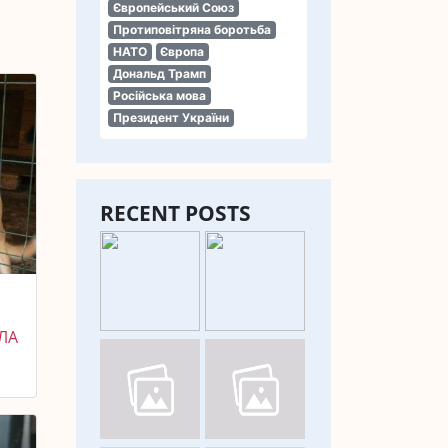
Європейський Союз
Протиповітряна боротьба
НАТО
Європа
Дональд Трамп
Російська мова
Президент України
RECENT POSTS
ЛА