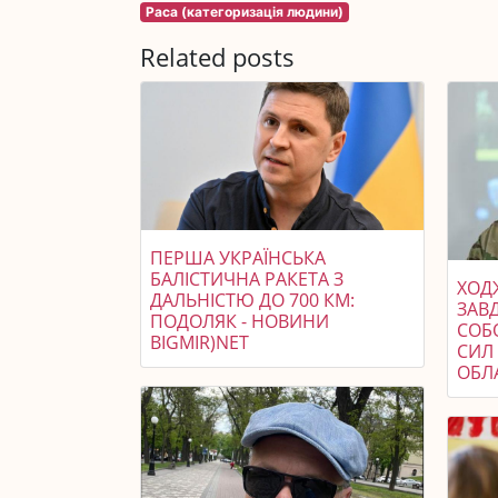
Раса (категоризація людини)
Related posts
ПЕРША УКРАЇНСЬКА
БАЛІСТИЧНА РАКЕТА З
ХОДЖ
ДАЛЬНІСТЮ ДО 700 КМ:
ЗАВ
ПОДОЛЯК - НОВИНИ
СОБ
BIGMIR)NET
СИЛ 
ОБЛ