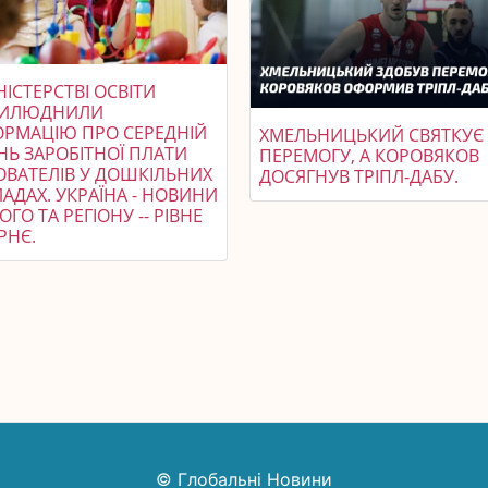
НІСТЕРСТВІ ОСВІТИ
ИЛЮДНИЛИ
ОРМАЦІЮ ПРО СЕРЕДНІЙ
ХМЕЛЬНИЦЬКИЙ СВЯТКУЄ
НЬ ЗАРОБІТНОЇ ПЛАТИ
ПЕРЕМОГУ, А КОРОВЯКОВ
ОВАТЕЛІВ У ДОШКІЛЬНИХ
ДОСЯГНУВ ТРІПЛ-ДАБУ.
АДАХ. УКРАЇНА - НОВИНИ
ОГО ТА РЕГІОНУ -- РІВНЕ
РНЄ.
© Глобальні Новини