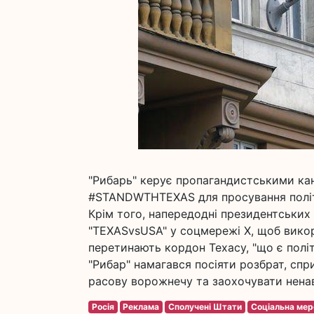
"Рибарь" керує пропагандистськими ка
#STANDWTHTEXAS для просування політи
Крім того, напередодні президентських
"TEXASvsUSA" у соцмережі Х, щоб викор
перетинають кордон Техасу, "що є полі
"Рибар" намагався посіяти розбрат, сп
расову ворожнечу та заохочувати ненав
Росія
Реклама
Сполучені Штати
Соціальна ме