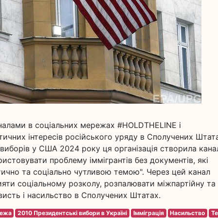
налами в соціальних мережах #HOLDTHELINE і
чних інтересів російського уряду в Сполучених Штата
 виборів у США 2024 року ця організація створила кана
истовувати проблему іммігрантів без документів, які
тично та соціально чутливою темою". Через цей канал
рияти соціальному розколу, розпалювати міжпартійну та
исть і насильство в Сполучених Штатах.
режа
2010 Президентські вибори в Україні
Імміграція
Насильство
Те