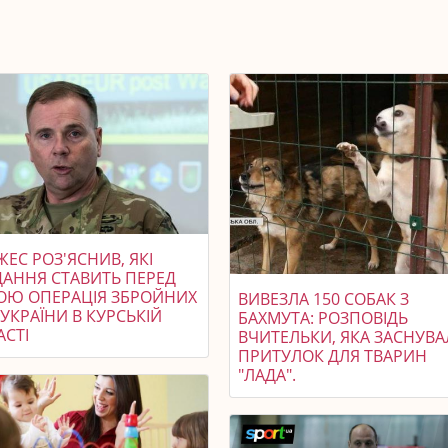
ЕС РОЗ'ЯСНИВ, ЯКІ
ДАННЯ СТАВИТЬ ПЕРЕД
ОЮ ОПЕРАЦІЯ ЗБРОЙНИХ
ВИВЕЗЛА 150 СОБАК З
УКРАЇНИ В КУРСЬКІЙ
БАХМУТА: РОЗПОВІДЬ
АСТІ
ВЧИТЕЛЬКИ, ЯКА ЗАСНУВА
ПРИТУЛОК ДЛЯ ТВАРИН
"ЛАДА".