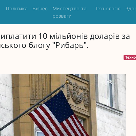
Політика
Бізнес
Мистецтво та
Технологія
Здо
розваги
иплатити 10 мільйонів доларів за
йського блогу "Рибарь".
Техно