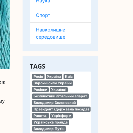
Наука
Спорт
Навколишнє
середовище
TAGS
Росія
Україна
Київ
кож
Збройні сили України
Росіяни
Українці
Безпілотний літальний апарат
му
Володимир Зеленський
Президент (державна посада)
Ракета.
Укрінформ
Українська правда
Володимир Путін