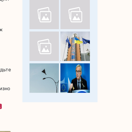
 ж
удьте
лизно
д