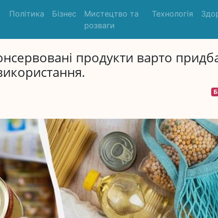
Політика
Бізнес
Мистецтво та
Технологія
Здо
розваги
консервовані продукти варто придб
використання.
Б