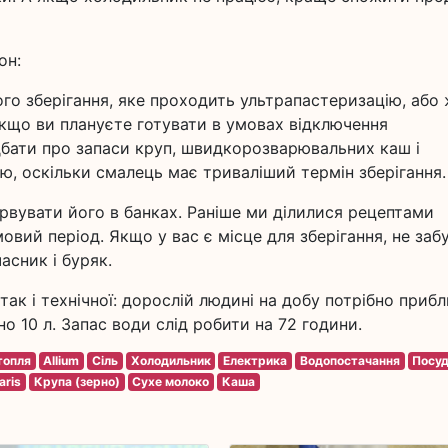
он:
о зберігання, яке проходить ультрапастеризацію, або
Якщо ви плануєте готувати в умовах відключення
одбати про запаси круп, швидкорозварювальних каш і
ьцю, оскільки смалець має триваліший термін зберігання.
вувати його в банках. Раніше ми ділилися рецептами
вий період. Якщо у вас є місце для зберігання, не заб
асник і буряк.
 так і технічної: дорослій людині на добу потрібно приб
но 10 л. Запас води слід робити на 72 години.
топля
Allium
Сіль
Холодильник
Електрика
Водопостачання
Посу
aris
Крупа (зерно)
Сухе молоко
Каша