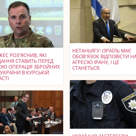
НЕТАНЬЯГУ: ІЗРАЇЛЬ МАЄ
ЕС РОЗ'ЯСНИВ, ЯКІ
ОБОВ'ЯЗОК ВІДПОВІСТИ Н
ДАННЯ СТАВИТЬ ПЕРЕД
АГРЕСІЮ ІРАНУ, І ЦЕ
ОЮ ОПЕРАЦІЯ ЗБРОЙНИХ
СТАНЕТЬСЯ.
УКРАЇНИ В КУРСЬКІЙ
АСТІ