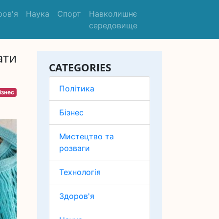
ров'я
Наука
Спорт
Навколишнє
середовище
ати
CATEGORIES
Політика
ізнес
Бізнес
Мистецтво та
розваги
Технологія
Здоров'я