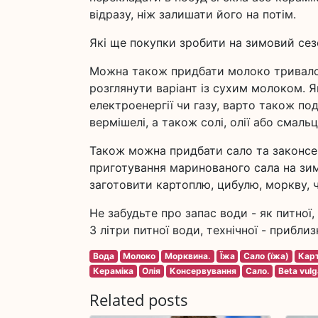
відразу, ніж залишати його на потім.
Які ще покупки зробити на зимовий сез
Можна також придбати молоко тривалог
розглянути варіант із сухим молоком. 
електроенергії чи газу, варто також п
вермішелі, а також солі, олії або смал
Також можна придбати сало та законсер
приготування маринованого сала на зимо
заготовити картоплю, цибулю, моркву, ч
Не забудьте про запас води - як питної,
3 літри питної води, технічної - приблиз
Вода
Молоко
Морквина.
Їжа
Сало (їжа)
Кар
Кераміка
Олія
Консервування
Сало.
Beta vulg
Related posts