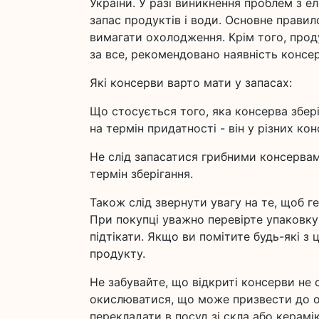
України. У разі виникнення проблем з 
запас продуктів і води. Основне правил
вимагати охолодження. Крім того, прод
за все, рекомендовано наявність консер
Які консерви варто мати у запасах:
Що стосується того, яка консерва збері
на термін придатності - він у різних кон
Не слід запасатися грибними консервам
термін зберігання.
Також слід звернути увагу на те, щоб 
При покупці уважно перевірте упаковку 
підтікати. Якщо ви помітите будь-які з
продукту.
Не забувайте, що відкриті консерви не 
окислюватися, що може призвести до от
перекладати в посуд зі скла або керам