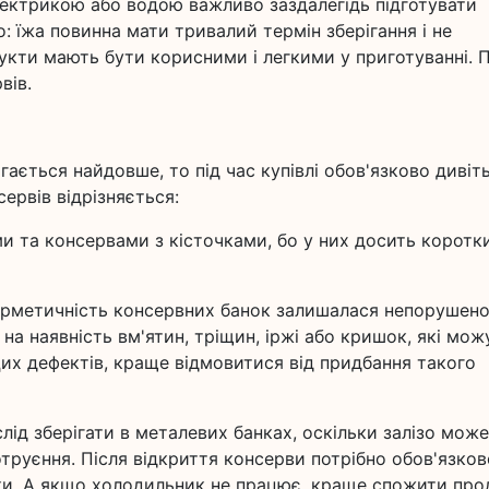
електрикою або водою важливо заздалегідь підготувати
о: їжа повинна мати тривалий термін зберігання і не
укти мають бути корисними і легкими у приготуванні. 
вів.
гається найдовше, то під час купівлі обов'язково дивіт
сервів відрізняється:
и та консервами з кісточками, бо у них досить коротк
герметичність консервних банок залишалася непорушен
на наявність вм'ятин, тріщин, іржі або кришок, які мож
 цих дефектів, краще відмовитися від придбання такого
слід зберігати в металевих банках, оскільки залізо може
руєння. Після відкриття консерви потрібно обов'язков
іки. А якщо холодильник не працює, краще спожити про