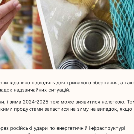
рви ідеально підходять для тривалого зберігання, а та
падок надзвичайних ситуацій.
йни, і зима 2024-2025 теж може виявитися нелегкою. То
 якими продуктами запастися на зиму на випадок, якщо
ез російські удари по енергетичній інфраструктурі