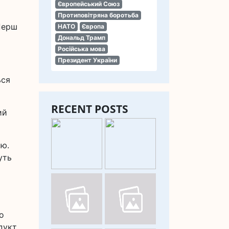
Європейський Союз
Протиповітряна боротьба
Перш
НАТО
Європа
Дональд Трамп
Російська мова
Президент України
ься
RECENT POSTS
ий
ою.
уть
о
дукт