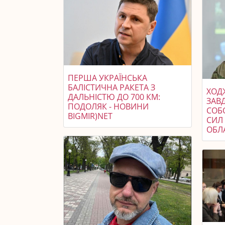
ПЕРША УКРАЇНСЬКА
БАЛІСТИЧНА РАКЕТА З
ХОДЖ
ДАЛЬНІСТЮ ДО 700 КМ:
ЗАВ
ПОДОЛЯК - НОВИНИ
СОБ
BIGMIR)NET
СИЛ 
ОБЛ