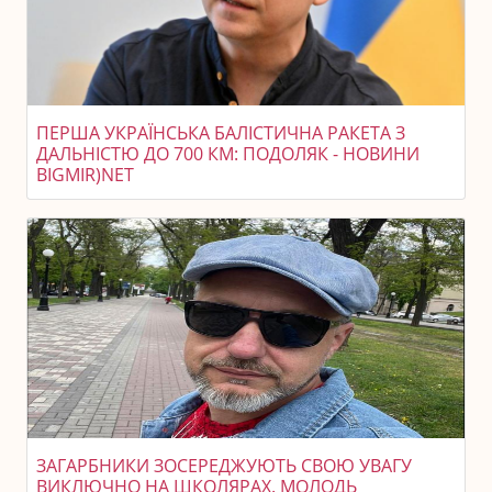
ПЕРША УКРАЇНСЬКА БАЛІСТИЧНА РАКЕТА З
ДАЛЬНІСТЮ ДО 700 КМ: ПОДОЛЯК - НОВИНИ
BIGMIR)NET
ЗАГАРБНИКИ ЗОСЕРЕДЖУЮТЬ СВОЮ УВАГУ
ВИКЛЮЧНО НА ШКОЛЯРАХ. МОЛОДЬ