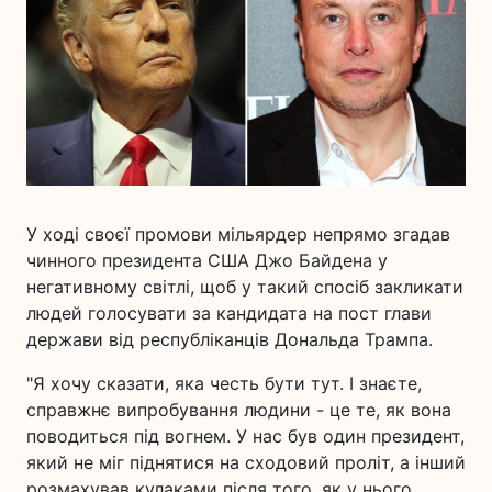
У ході своєї промови мільярдер непрямо згадав
чинного президента США Джо Байдена у
негативному світлі, щоб у такий спосіб закликати
людей голосувати за кандидата на пост глави
держави від республіканців Дональда Трампа.
"Я хочу сказати, яка честь бути тут. І знаєте,
справжнє випробування людини - це те, як вона
поводиться під вогнем. У нас був один президент,
який не міг піднятися на сходовий проліт, а інший
розмахував кулаками після того, як у нього