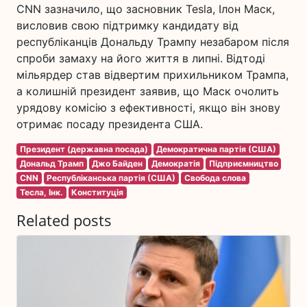
CNN зазначило, що засновник Tesla, Ілон Маск,
висловив свою підтримку кандидату від
республіканців Дональду Трампу незабаром після
спроби замаху на його життя в липні. Відтоді
мільярдер став відвертим прихильником Трампа,
а колишній президент заявив, що Маск очолить
урядову комісію з ефективності, якщо він знову
отримає посаду президента США.
Президент (державна посада)
Демократична партія (США)
Дональд Трамп
Джо Байден
Демократія
Підприємництво
CNN
Республіканська партія (США)
Свобода слова
Тесла, Інк.
Конституція
Related posts