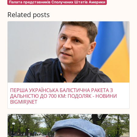
Палата представників Сполучених Штатів Америки
Related posts
ПЕРША УКРАЇНСЬКА БАЛІСТИЧНА РАКЕТА З
ДАЛЬНІСТЮ ДО 700 КМ: ПОДОЛЯК - НОВИНИ
BIGMIR)NET