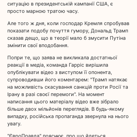
ситуацію в президентській кампанії США, є
просто марною тратою часу.
Але того ж дня, коли господар Кремля спробував
показати подобу почуття гумору, Дональд Трамп
сказав дещо, що в теорії мало б змусити Путіна
змінити свої вподобання.
Попри те, що заява не викликала достатньої
реакції в медіа, команда Гарріс вирішила
опублікувати відео з виступом її опонента,
супроводивши його коментарем: "Трамп натякає
на можливість скасування санкцій проти Росії та
Ірану в разі своєї перемоги". На момент
написання цього матеріалу відео вже зібрало
більше двох мільйонів переглядів. В будь-якому
випадку, російська пропаганда звернула на нього
увагу.
"ЄвроПравда" пояснює, про що йдеться.