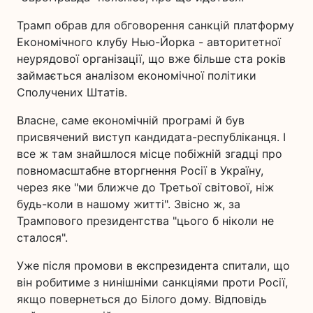
Трамп обрав для обговорення санкцій платформу
Економічного клубу Нью-Йорка - авторитетної
неурядової організації, що вже більше ста років
займається аналізом економічної політики
Сполучених Штатів.
Власне, саме економічній програмі й був
присвячений виступ кандидата-республіканця. І
все ж там знайшлося місце побіжній згадці про
повномасштабне вторгнення Росії в Україну,
через яке "ми ближче до Третьої світової, ніж
будь-коли в нашому житті". Звісно ж, за
Трампового президентства "цього б ніколи не
сталося".
Уже після промови в експрезидента спитали, що
він робитиме з нинішніми санкціями проти Росії,
якщо повернеться до Білого дому. Відповідь