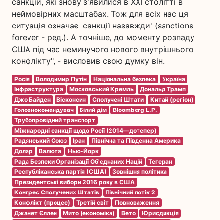
санкцій, які знову з'явилися в ХХІ столітті в
неймовірних масштабах. Тож для всіх нас ця
ситуація означає 'санкції назавжди' (sanctions
forever - ред.). А точніше, до моменту розпаду
США під час неминучого нового внутрішнього
конфлікту", - висловив свою думку він.
Росія
Володимир Путін
Національна безпека
Україна
Інфраструктура
Московський Кремль
Дональд Трамп
Джо Байден
Вісконсин
Сполучені Штати
Китай (регіон)
Головнокомандувач
Білий дім
Bloomberg L.P.
Трубопровідний транспорт
Міжнародні санкції щодо Росії (2014—дотепер)
Радянський Союз
Іран
Північна та Південна Америка
Долар
Валюта
Нью-Йорк
Рада Безпеки Організації Об'єднаних Націй
Тегеран
Республіканська партія (США)
Зовнішня політика
Президентські вибори 2016 року в США
Конгрес Сполучених Штатів
Північний потік 2
Конфлікт (процес)
Третій світ
Повноваження
Джанет Єллен
Мито (економіка)
Вето
Юрисдикція