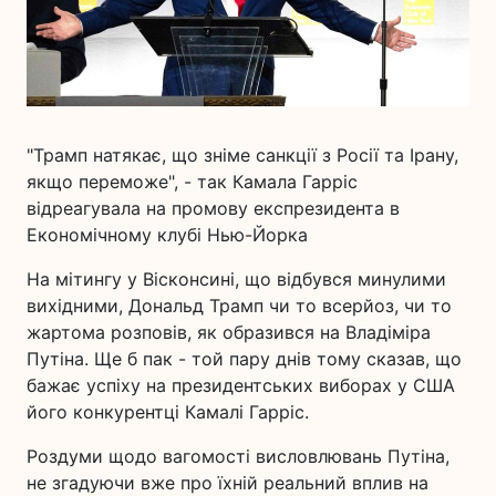
"Трамп натякає, що зніме санкції з Росії та Ірану,
якщо переможе", - так Камала Гарріс
відреагувала на промову експрезидента в
Економічному клубі Нью-Йорка
На мітингу у Вісконсині, що відбувся минулими
вихідними, Дональд Трамп чи то всерйоз, чи то
жартома розповів, як образився на Владіміра
Путіна. Ще б пак - той пару днів тому сказав, що
бажає успіху на президентських виборах у США
його конкурентці Камалі Гарріс.
Роздуми щодо вагомості висловлювань Путіна,
не згадуючи вже про їхній реальний вплив на