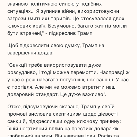
значною політичною силою у подібних
ситуаціях... Я зупинив війни, використовуючи
загрози (митних) тарифів. Це стосувалося двох
ключових країн. Безумовно, багато життів могли
бути втрачені," - підкреслив Трамп.
Щоб підкреслити свою думку, Трамп на
завершення додав:
"Санкції треба використовувати дуже
розсудливо, і тоді можна перемогти. Насправді ж
у нас є речі набагато потужніші, ніж санкції. У нас
є торгівля. Але ми не можемо втратити наш
доларовий стандарт. Це дуже важливо".
Отже, підсумовуючи сказане, Трамп у своїй
промові висловив скептицизм щодо дієвості
санкцій, підкресливши одну ключову причину:
їхній негативний вплив на престиж долара як
глобальної валюти. Він наводив Іран, Росію та