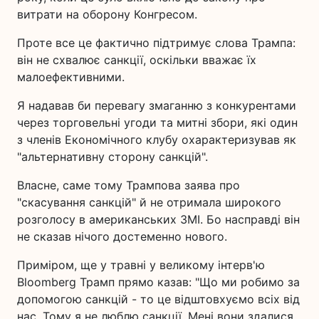
витрати на оборону Конгресом.
Проте все це фактично підтримує слова Трампа:
він не схвалює санкції, оскільки вважає їх
малоефективними.
Я надавав би перевагу змаганню з конкурентами
через торговельні угоди та митні збори, які один
з членів Економічного клубу охарактеризував як
"альтернативну сторону санкцій".
Власне, саме тому Трампова заява про
"скасування санкцій" й не отримала широкого
розголосу в американських ЗМІ. Бо насправді він
не сказав нічого достеменно нового.
Приміром, ще у травні у великому інтерв'ю
Bloomberg Трамп прямо казав: "Що ми робимо за
допомогою санкцій - то це відштовхуємо всіх від
нас. Тому я не люблю санкції. Мені вони здалися