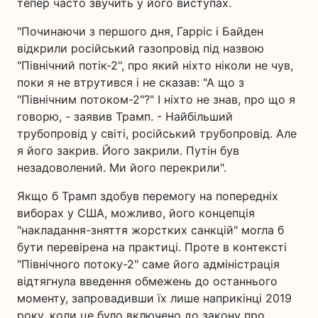
тепер часто звучить у його виступах.
"Починаючи з першого дня, Гарріс і Байден
відкрили російський газопровід під назвою
"Північний потік-2", про який ніхто ніколи не чув,
поки я не втрутився і не сказав: "А що з
"Північним потоком-2"?" І ніхто не знав, про що я
говорю, - заявив Трамп. - Найбільший
трубопровід у світі, російський трубопровід. Але
я його закрив. Його закрили. Путін був
незадоволений. Ми його перекрили".
Якщо б Трамп здобув перемогу на попередніх
виборах у США, можливо, його концепція
"накладання-зняття жорстких санкцій" могла б
бути перевірена на практиці. Проте в контексті
"Північного потоку-2" саме його адміністрація
відтягнула введення обмежень до останнього
моменту, запровадивши їх лише наприкінці 2019
року, коли це було включено до закону про