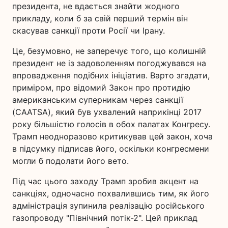
президента, не вдається знайти жодного
прикладу, коли б за свій перший термін він
скасував санкції проти Росії чи Ірану.
Це, безумовно, не заперечує того, що колишній
президент не із задоволенням погоджувався на
впровадження подібних ініціатив. Варто згадати,
приміром, про відомий Закон про протидію
американським суперникам через санкції
(CAATSA), який був ухвалений наприкінці 2017
року більшістю голосів в обох палатах Конгресу.
Трамп неодноразово критикував цей закон, хоча
в підсумку підписав його, оскільки конгресмени
могли б подолати його вето.
Під час цього заходу Трамп зробив акцент на
санкціях, одночасно похвалившись тим, як його
адміністрація зупинила реалізацію російського
газопроводу "Північний потік-2". Цей приклад