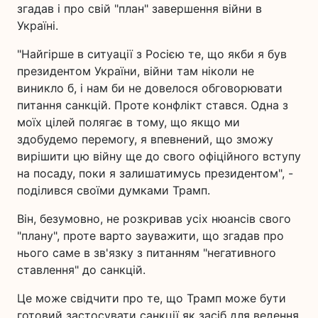
згадав і про свій "план" завершення війни в
Україні.
"Найгірше в ситуації з Росією те, що якби я був
президентом України, війни там ніколи не
виникло б, і нам би не довелося обговорювати
питання санкцій. Проте конфлікт стався. Одна з
моїх цілей полягає в тому, що якщо ми
здобудемо перемогу, я впевнений, що зможу
вирішити цю війну ще до свого офіційного вступу
на посаду, поки я залишатимусь президентом", -
поділився своїми думками Трамп.
Він, безумовно, не розкривав усіх нюансів свого
"плану", проте варто зауважити, що згадав про
нього саме в зв'язку з питанням "негативного
ставлення" до санкцій.
Це може свідчити про те, що Трамп може бути
готовий застосувати санкції як засіб для ведення