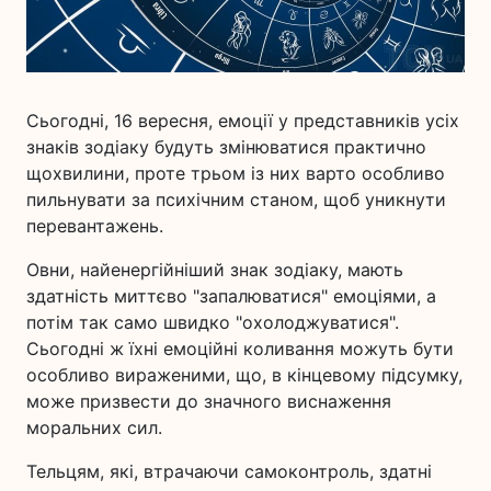
Сьогодні, 16 вересня, емоції у представників усіх
знаків зодіаку будуть змінюватися практично
щохвилини, проте трьом із них варто особливо
пильнувати за психічним станом, щоб уникнути
перевантажень.
Овни, найенергійніший знак зодіаку, мають
здатність миттєво "запалюватися" емоціями, а
потім так само швидко "охолоджуватися".
Сьогодні ж їхні емоційні коливання можуть бути
особливо вираженими, що, в кінцевому підсумку,
може призвести до значного виснаження
моральних сил.
Тельцям, які, втрачаючи самоконтроль, здатні