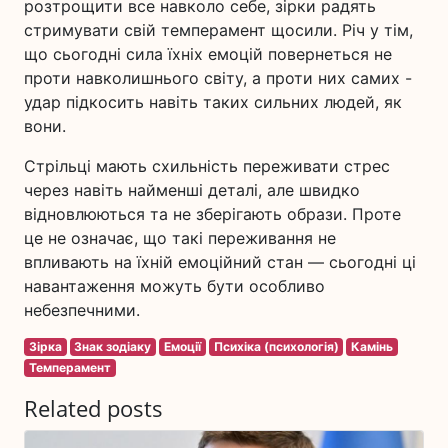
розтрощити все навколо себе, зірки радять
стримувати свій темперамент щосили. Річ у тім,
що сьогодні сила їхніх емоцій повернеться не
проти навколишнього світу, а проти них самих -
удар підкосить навіть таких сильних людей, як
вони.
Стрільці мають схильність переживати стрес
через навіть найменші деталі, але швидко
відновлюються та не зберігають образи. Проте
це не означає, що такі переживання не
впливають на їхній емоційний стан — сьогодні ці
навантаження можуть бути особливо
небезпечними.
Зірка
Знак зодіаку
Емоції
Психіка (психологія)
Камінь
Темперамент
Related posts