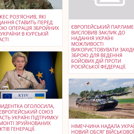
ЕС РОЗ'ЯСНИВ, ЯКІ
ДАННЯ СТАВИТЬ ПЕРЕД
ЄВРОПЕЙСЬКИЙ ПАРЛАМЕ
ОЮ ОПЕРАЦІЯ ЗБРОЙНИХ
ВИСЛОВИВ ЗАКЛИК ДО
УКРАЇНИ В КУРСЬКІЙ
НАДАННЯ УКРАЇНІ
АСТІ
МОЖЛИВОСТІ
ВИКОРИСТОВУВАТИ ЗАХІД
ЗБРОЮ ДЛЯ ВЕДЕННЯ
БОЙОВИХ ДІЙ ПРОТИ
РОСІЙСЬКОЇ ФЕДЕРАЦІЇ.
ЗИДЕНТКА ОГОЛОСИЛА,
ЄВРОПЕЙСЬКИЙ СОЮЗ
СТЬ УКРАЇНІ ПІДТРИМКУ
ЕМОНТІ ЗРУЙНОВАНИХ
НІМЕЧЧИНА НАДАЛА УКРАЇ
КТІВ ГЕНЕРАЦІЇ.
НОВИЙ ОБСЯГ ВІЙСЬКОВО