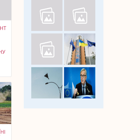
НТ
НУ
НІ
Ї