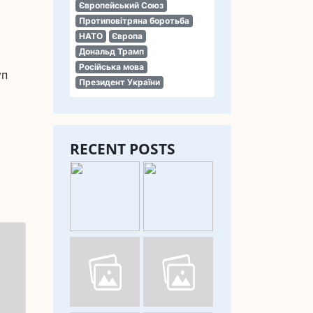
Європейський Союз
Протиповітряна боротьба
НАТО
Європа
Дональд Трамп
Російська мова
уп
Президент України
RECENT POSTS