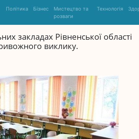
Політика
Бізнес
Мистецтво та
Технологія
Здо
розваги
них закладах Рівненської області
ривожного виклику.