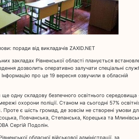
мови: поради від викладачів ZAXID.NET
ьних закладах Рівненської області планується встановл
дення дозволить оперативно залучати спеціальні служ
 Інформацію про це 19 вересня озвучили в обласній
 ще одну складову безпечного освітнього середовища 
 мережі охорони поліції. Станом на сьогодні 57% освітні
и. Проте є шість громад, де зовсім не створені умови дл
соцька, Повчанська, Степанська, Корецька та Млинівськ
ОВА Сергій Подолін.
вненської обласної військової адміністрації, за