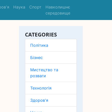
ров'я
Наука
Спорт
Навколишнє
середовище
CATEGORIES
Політика
Бізнес
Мистецтво та
розваги
Технологія
Здоров'я