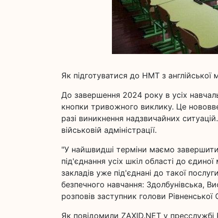
Як підготуватися до НМТ з англійської 
До завершення 2024 року в усіх навчал
кнопки тривожного виклику. Це нововве
разі виникнення надзвичайних ситуацій.
військовій адміністрації.
"У найшвидші терміни маємо завершити
під'єднання усіх шкіл області до єдиної
закладів уже під'єднані до такої послуг
безпечного навчання: Здолбунівська, Ви
розповів заступник голови Рівненської 
Як повідомили ZAXID.NET у пресслужбі Рі