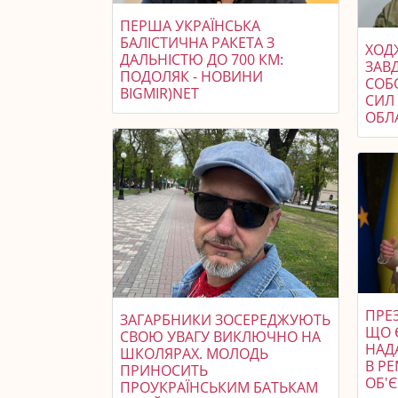
ПЕРША УКРАЇНСЬКА
БАЛІСТИЧНА РАКЕТА З
ХОДЖ
ДАЛЬНІСТЮ ДО 700 КМ:
ЗАВ
ПОДОЛЯК - НОВИНИ
СОБ
BIGMIR)NET
СИЛ 
ОБЛ
ПРЕ
ЗАГАРБНИКИ ЗОСЕРЕДЖУЮТЬ
ЩО 
СВОЮ УВАГУ ВИКЛЮЧНО НА
НАДА
ШКОЛЯРАХ. МОЛОДЬ
В Р
ПРИНОСИТЬ
ОБ'Є
ПРОУКРАЇНСЬКИМ БАТЬКАМ