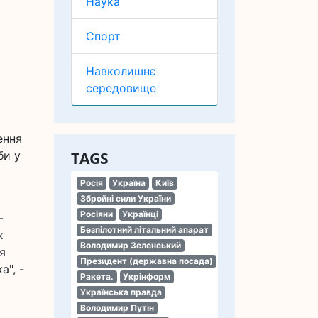
Наука
Спорт
Навколишнє
середовище
ення
би у
TAGS
Росія
Україна
Київ
Збройні сили України
Росіяни
Українці
-
Безпілотний літальний апарат
х
Володимир Зеленський
я
Президент (державна посада)
а", -
Ракета.
Укрінформ
Українська правда
Володимир Путін