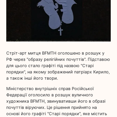
Стріт-арт митця BFMTH оголошено в розшук у
РФ через "образу релігійних почуттів". Підставою
для цього стало графіті під назвою "Старі
порядки", на якому зображений патріарх Кирило,
а також інші його твори.
Міністерство внутрішніх справ Російської
Федерації оголосило в розшук вуличного
художника BFMTH, звинувативши його в образі
почуттів віруючих. Це рішення прийнято на
основі його графіті "Старі порядки", яке містить