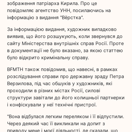
зображення патріарха Кирила. Про це
повідомляє агентство УНН, посилаючись на
інформацію з видання "Вёрстка".
За інформацією видання, художник випадково
виявив, що його розшукують, коли звернувся до
сайту Міністерства внутрішніх справ Росії. Проте
в документації не було вказано, за якою статтею
було відкрито кримінальну справу.
BFMTH також повідомив, що навесні, в рамках
розслідування справи про державну зраду Петра
Верзилова, під час обшуків у художників, які
проходили в різних містах Росії, силові
структури завітали до його колишньої партнерки
і конфіскували у неї технічні пристрої.
"Вона відбулася легким переляком і її відпустили.
Через деякий час її викликали на допит з
приводу мене і моєї діяльності, де сказали, що