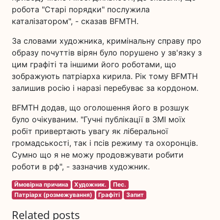
робота "Старі порядки" послужила
каталізатором", - сказав BFMTH.
За словами художника, кримінальну справу про
образу почуттів вірян було порушено у зв'язку з
цим графіті та іншими його роботами, що
зображують патріарха кирила. Рік тому BFMTH
залишив росію і наразі перебуває за кордоном.
BFMTH додав, що оголошення його в розшук
було очікуваним. "Гучні публікації в ЗМІ моїх
робіт привертають увагу як ліберальної
громадськості, так і псів режиму та охоронців.
Сумно що я не можу продовжувати робити
роботи в рф", - зазначив художник.
Ймовірна причина
Художник.
Пес.
Патріарх (розмежування)
Графіті
Запит
Related posts