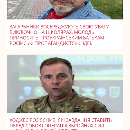
ЗАГАРБНИКИ ЗОСЕРЕДЖУЮТЬ СВОЮ УВАГУ
ВИКЛЮЧНО НА ШКОЛЯРАХ. МОЛОДЬ
ПРИНОСИТЬ ПРОУКРАЇНСЬКИМ БАТЬКАМ
РОСІЙСЬКІ ПРОПАГАНДИСТСЬКІ ІДЕЇ.
ХОДЖЕС РОЗ'ЯСНИВ, ЯКІ ЗАВДАННЯ СТАВИТЬ
ПЕРЕД СОБОЮ ОПЕРАЦІЯ ЗБРОЙНИХ СИЛ