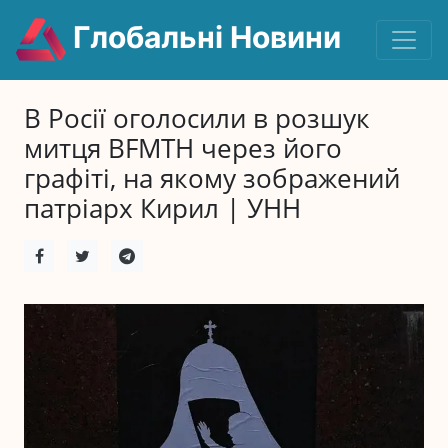
Глобальні Новини
В Росії оголосили в розшук
митця BFMTH через його
графіті, на якому зображений
патріарх Кирил | УНН