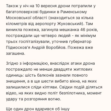
Також у ніч на 10 вересня дрони потрапили у
багатоповерхові будинки в Раменському
Московської області (знаходиться за кілька
кілометрів від аеропорту Жуковський). Там
виникла пожежа, загинула мешканка 46 років,
постраждали ще четверо людей - як мінімум
трьох госпіталізували, уточнив губернатор
Підмосков'я Андрій Воробйов. Пожежа вже
загашена.
Згідно з інформацією, внаслідок атаки дрона
постраждало не менше двадцяти житлових
одиниць: шість балконів зазнали повного
знищення, а в ще шести вибито вікна, на яких
залишилися сліди кіптяви. Свідки подій діляться
відео, на яких видно політ безпілотника, момент
удару та розгоряння вогню.
Ще один дрон вдарився об іншу