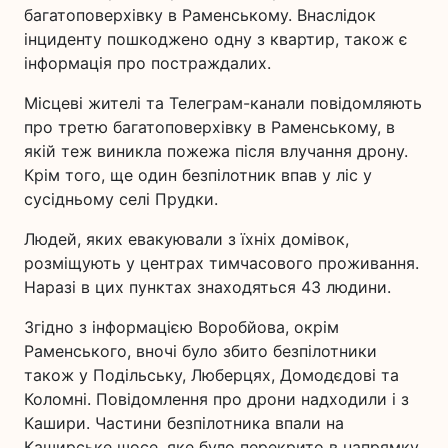
багатоповерхівку в Раменському. Внаслідок
інциденту пошкоджено одну з квартир, також є
інформація про постраждалих.
Місцеві жителі та Телеграм-канали повідомляють
про третю багатоповерхівку в Раменському, в
якій теж виникла пожежа після влучання дрону.
Крім того, ще один безпілотник впав у ліс у
сусідньому селі Прудки.
Людей, яких евакуювали з їхніх домівок,
розміщують у центрах тимчасового проживання.
Наразі в цих пунктах знаходяться 43 людини.
Згідно з інформацією Воробйова, окрім
Раменського, вночі було збито безпілотники
також у Подільську, Люберцях, Домодєдові та
Коломні. Повідомлення про дрони надходили і з
Кашири. Частини безпілотника впали на
Каширське шосе, яке було перекрито в напрямку