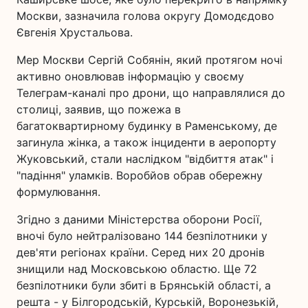
Москви, зазначила голова округу Домодєдово
Євгенія Хрустальова.
Мер Москви Сергій Собянін, який протягом ночі
активно оновлював інформацію у своєму
Телеграм-каналі про дрони, що направлялися до
столиці, заявив, що пожежа в
багатоквартирному будинку в Раменському, де
загинула жінка, а також інциденти в аеропорту
Жуковський, стали наслідком "відбиття атак" і
"падіння" уламків. Воробйов обрав обережну
формулювання.
Згідно з даними Міністерства оборони Росії,
вночі було нейтралізовано 144 безпілотники у
дев'яти регіонах країни. Серед них 20 дронів
знищили над Московською областю. Ще 72
безпілотники були збиті в Брянській області, а
решта - у Білгородській, Курській, Воронезькій,