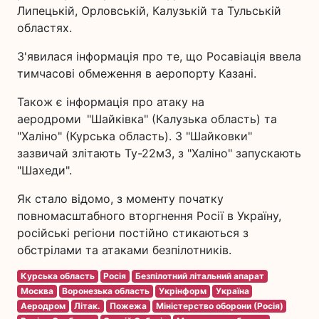
Липецькій, Орловській, Калузькій та Тульській
областях.
З'явилася інформація про те, що Росавіація ввела
тимчасові обмеження в аеропорту Казані.
Також є інформація про атаку на
аеродроми "Шайківка" (Калузька область) та
"Халіно" (Курська область). З "Шайковки"
зазвичай злітають Ту-22м3, з "Халіно" запускають
"Шахеди".
Як стало відомо, з моменту початку
повномасштабного вторгнення Росії в Україну,
російські регіони постійно стикаються з
обстрілами та атаками безпілотників.
Курська область
Росія
Безпілотний літальний апарат
Москва
Воронезька область
Укрінформ
Україна
Аеродром
Літак.
Пожежа
Міністерство оборони (Росія)