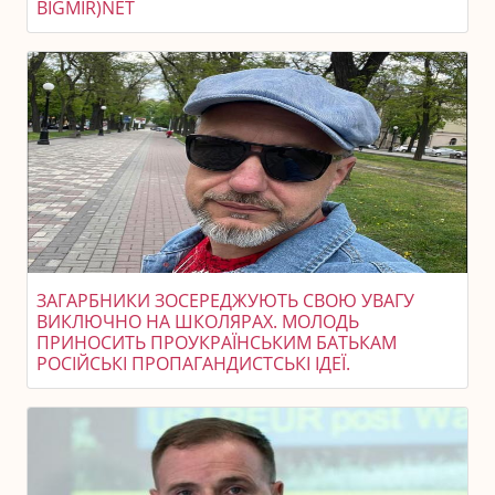
BIGMIR)NET
ЗАГАРБНИКИ ЗОСЕРЕДЖУЮТЬ СВОЮ УВАГУ
ВИКЛЮЧНО НА ШКОЛЯРАХ. МОЛОДЬ
ПРИНОСИТЬ ПРОУКРАЇНСЬКИМ БАТЬКАМ
РОСІЙСЬКІ ПРОПАГАНДИСТСЬКІ ІДЕЇ.