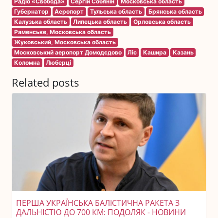
Радіо «Свобода»
Сергій Собянін
Московська область
Губернатор
Аеропорт
Тульська область
Брянська область
Калузька область
Липецька область
Орловська область
Раменське, Московська область
Жуковський, Московська область
Московський аеропорт Домодєдово
Ліс
Кашира
Казань
Коломна
Люберці
Related posts
ПЕРША УКРАЇНСЬКА БАЛІСТИЧНА РАКЕТА З
ДАЛЬНІСТЮ ДО 700 КМ: ПОДОЛЯК - НОВИНИ