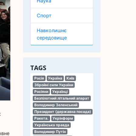
Наука
Спорт
Навколишнє
середовище
TAGS
Росія
Україна
Київ
Збройні сили України
Росіяни
Українці
Безпілотний літальний апарат
Володимир Зеленський
Президент (державна посада)
х
Ракета.
Укрінформ
Українська правда
Володимир Путін
овне