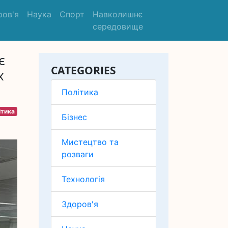
ров'я
Наука
Спорт
Навколишнє
середовище
є
CATEGORIES
х
Політика
ітика
Бізнес
Мистецтво та
розваги
Технологія
Здоров'я