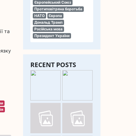
Європейський Союз
Протиповітряна боротьба
НАТО
Європа
Дональд Трамп
Російська мова
ї та
Президент України
'язку
з
RECENT POSTS
ни
ія