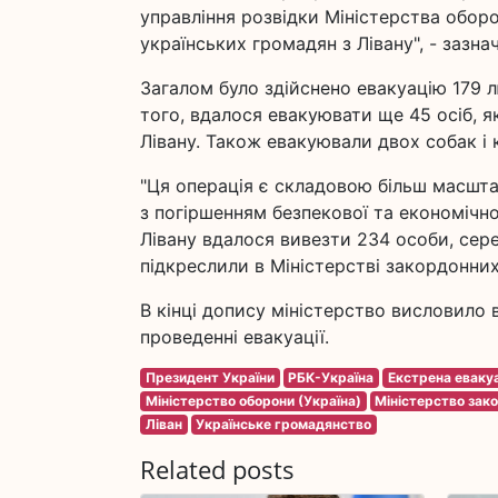
управління розвідки Міністерства обор
українських громадян з Лівану", - зазна
Загалом було здійснено евакуацію 179 л
того, вдалося евакуювати ще 45 осіб, я
Лівану. Також евакуювали двох собак і 
"Ця операція є складовою більш масшта
з погіршенням безпекової та економічної
Лівану вдалося вивезти 234 особи, сере
підкреслили в Міністерстві закордонних
В кінці допису міністерство висловило 
проведенні евакуації.
Президент України
РБК-Україна
Екстрена еваку
Міністерство оборони (Україна)
Міністерство зак
Ліван
Українське громадянство
Related posts