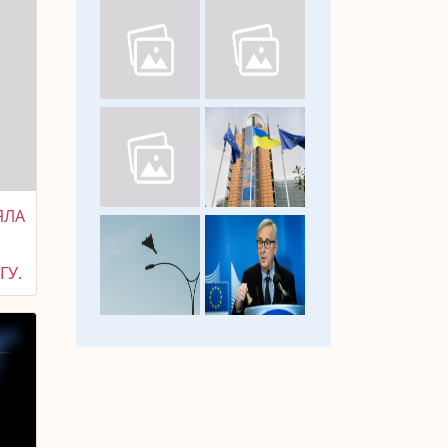
ЯЛА
ГУ.