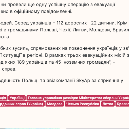
они провели ще одну успішну операцію з евакуації
чено в офіційному повідомленні.
юдей. Серед українців – 112 дорослих і 22 дитини. Крім
кі є громадянами Польщі, Чехії, Литви, Молдови, Бразилі
кота.
бних зусиль, спрямованих на повернення українців у зв
 ситуації в регіоні. В рамках трьох евакуаційних місій 
д яких 189 українців та 45 іноземних громадян", -
 справ.
вдячність Польщі та авіакомпанії SkyAp за сприяння у
ація
Українці
Головне управління розвідки Міністерства оборони Украї
ордонних справ (Україна)
Молдова
Чеська Республіка
Литва
Бразил