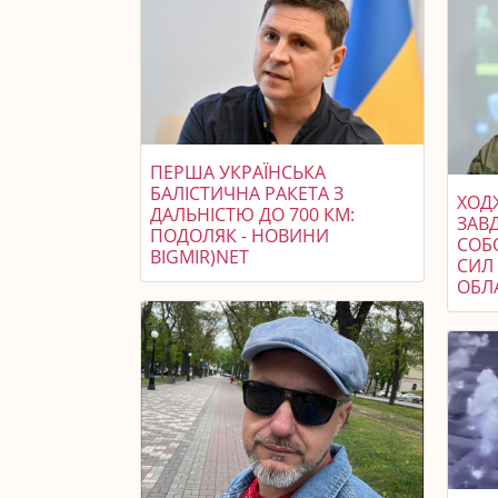
ПЕРША УКРАЇНСЬКА
БАЛІСТИЧНА РАКЕТА З
ХОДЖ
ДАЛЬНІСТЮ ДО 700 КМ:
ЗАВ
ПОДОЛЯК - НОВИНИ
СОБ
BIGMIR)NET
СИЛ 
ОБЛ