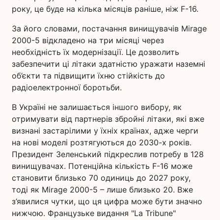
року, це буде на кілька місяців раніше, ніж F-16.
За його словами, постачання винищувачів Mirage
2000-5 відкладено на три місяці через
необхідність їх модернізації. Це дозволить
забезпечити ці літаки здатністю уражати наземні
об’єкти та підвищити їхню стійкість до
радіоелектронної боротьби.
В Україні не залишається іншого вибору, як
отримувати від партнерів збройні літаки, які вже
визнані застарілими у їхніх країнах, адже черги
на нові моделі розтягуються до 2030-х років.
Президент Зеленський підкреслив потребу в 128
винищувачах. Потенційна кількість F-16 може
становити близько 70 одиниць до 2027 року,
тоді як Mirage 2000-5 – лише близько 20. Вже
з’явилися чутки, що ця цифра може бути значно
нижчою. Французьке видання "La Tribune"