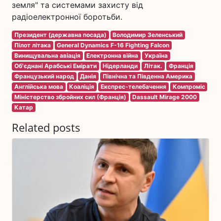
земля" та системами захисту від
радіоелектронної боротьби.
Президент (державна посада)
Володимир Зеленський
Пілот літака
General Dynamics F-16 Fighting Falcon
Винищувальна авіація
Електронна війна
Україна
Об'єднані Арабські Емірати
Нідерланди
Літак.
Франція
Французький народ
Данія
Північна та Південна Америка
Англійська мова
Коаліція
Експрес-телебачення
Компроміс
Міністерство збройних сил (Франція)
Dassault Mirage 2000
Катар
Related posts