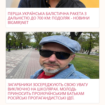
ПЕРША УКРАЇНСЬКА БАЛІСТИЧНА РАКЕТА З
ДАЛЬНІСТЮ ДО 700 КМ: ПОДОЛЯК - НОВИНИ
BIGMIR)NET
ЗАГАРБНИКИ ЗОСЕРЕДЖУЮТЬ СВОЮ УВАГУ
ВИКЛЮЧНО НА ШКОЛЯРАХ. МОЛОДЬ
ПРИНОСИТЬ ПРОУКРАЇНСЬКИМ БАТЬКАМ
РОСІЙСЬКІ ПРОПАГАНДИСТСЬКІ ІДЕЇ.