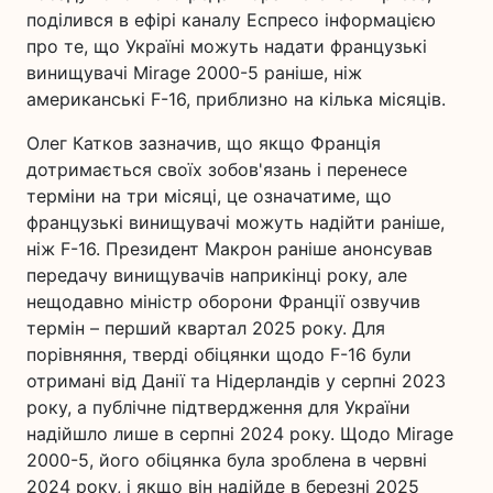
поділився в ефірі каналу Еспресо інформацією
про те, що Україні можуть надати французькі
винищувачі Mirage 2000-5 раніше, ніж
американські F-16, приблизно на кілька місяців.
Олег Катков зазначив, що якщо Франція
дотримається своїх зобов'язань і перенесе
терміни на три місяці, це означатиме, що
французькі винищувачі можуть надійти раніше,
ніж F-16. Президент Макрон раніше анонсував
передачу винищувачів наприкінці року, але
нещодавно міністр оборони Франції озвучив
термін – перший квартал 2025 року. Для
порівняння, тверді обіцянки щодо F-16 були
отримані від Данії та Нідерландів у серпні 2023
року, а публічне підтвердження для України
надійшло лише в серпні 2024 року. Щодо Mirage
2000-5, його обіцянка була зроблена в червні
2024 року, і якщо він надійде в березні 2025