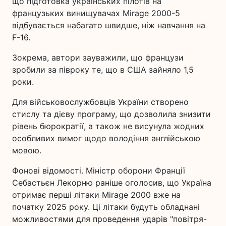
що підготовка українських пілотів на
французьких винищувачах Mirage 2000-5
відбувається набагато швидше, ніж навчання на
F-16.
Зокрема, автори зауважили, що французи
зробили за півроку те, що в США зайняло 1,5
роки.
Для військовослужбовців України створено
стислу та дієву програму, що дозволила знизити
рівень бюрократії, а також не висунула жодних
особливих вимог щодо володіння англійською
мовою.
Фонові відомості. Міністр оборони Франції
Себастьєн Лекорню раніше оголосив, що Україна
отримає перші літаки Mirage 2000 вже на
початку 2025 року. Ці літаки будуть обладнані
можливостями для проведення ударів "повітря-