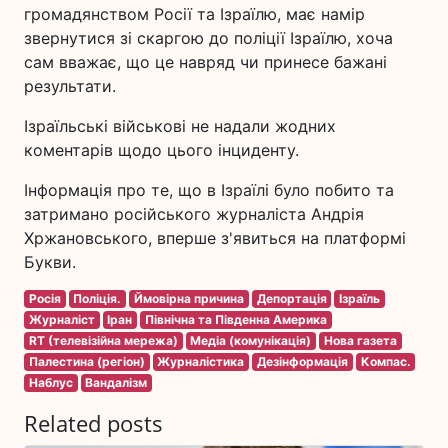
громадянством Росії та Ізраїлю, має намір
звернутися зі скаргою до поліції Ізраїлю, хоча
сам вважає, що це навряд чи принесе бажані
результати.
Ізраїльські військові не надали жодних
коментарів щодо цього інциденту.
Інформація про те, що в Ізраїлі було побито та
затримано російського журналіста Андрія
Хржановського, вперше з'явиться на платформі
Букви.
Росія
Поліція.
Ймовірна причина
Депортація
Ізраїль
Журналіст
Іран
Північна та Південна Америка
RT (телевізійна мережа)
Медіа (комунікація)
Нова газета
Палестина (регіон)
Журналістика
Дезінформація
Компас.
Наблус
Вандалізм
Related posts