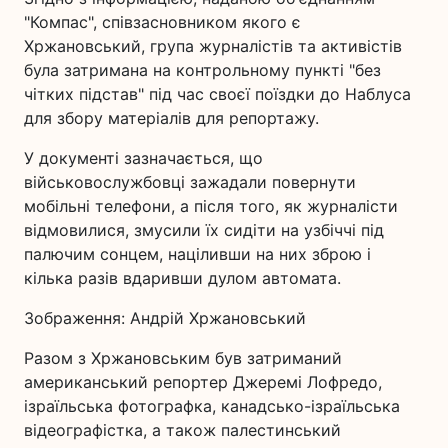
"Компас", співзасновником якого є
Хржановський, група журналістів та активістів
була затримана на контрольному пункті "без
чітких підстав" під час своєї поїздки до Наблуса
для збору матеріалів для репортажу.
У документі зазначається, що
військовослужбовці зажадали повернути
мобільні телефони, а після того, як журналісти
відмовилися, змусили їх сидіти на узбіччі під
палючим сонцем, націливши на них зброю і
кілька разів вдаривши дулом автомата.
Зображення: Андрій Хржановський
Разом з Хржановським був затриманий
американський репортер Джеремі Лофредо,
ізраїльська фотографка, канадсько-ізраїльська
відеографістка, а також палестинський