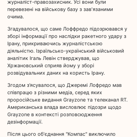
журналіст-правозахисник. Усі вони були
перевезені на військову базу з зав'язаними
очима.
Згадувалося, що саме Лоффредо підозрювався у
зборі інформації про наслідки ракетного удару з
Ірану, прикриваючись журналістською
діяльністю. Ізраїльсько-український військовий
аналітик Ігаль Левін стверджував, що
Хржановський сприяв йому у зборі
розвідувальних даних на користь Ірану.
Згодом з’ясувалося, що Джеремі Лофредо мав
співпрацю з різними медіа, серед яких
проросійське видання Grayzone та телеканал RT.
Американська влада висловлює підозри щодо
Grayzone в контексті розповсюдження
дезінформації.
Після цього об'єднання "Компас" виключило