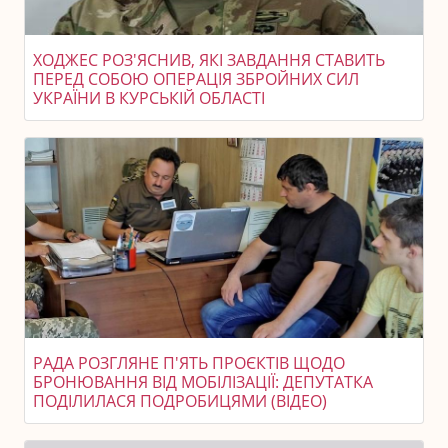
ХОДЖЕС РОЗ'ЯСНИВ, ЯКІ ЗАВДАННЯ СТАВИТЬ
ПЕРЕД СОБОЮ ОПЕРАЦІЯ ЗБРОЙНИХ СИЛ
УКРАЇНИ В КУРСЬКІЙ ОБЛАСТІ
РАДА РОЗГЛЯНЕ П'ЯТЬ ПРОЄКТІВ ЩОДО
БРОНЮВАННЯ ВІД МОБІЛІЗАЦІЇ: ДЕПУТАТКА
ПОДІЛИЛАСЯ ПОДРОБИЦЯМИ (ВІДЕО)