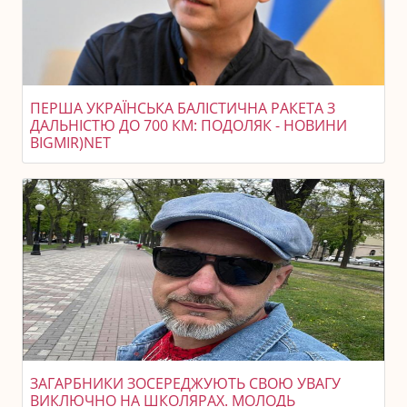
ПЕРША УКРАЇНСЬКА БАЛІСТИЧНА РАКЕТА З
ДАЛЬНІСТЮ ДО 700 КМ: ПОДОЛЯК - НОВИНИ
BIGMIR)NET
ЗАГАРБНИКИ ЗОСЕРЕДЖУЮТЬ СВОЮ УВАГУ
ВИКЛЮЧНО НА ШКОЛЯРАХ. МОЛОДЬ