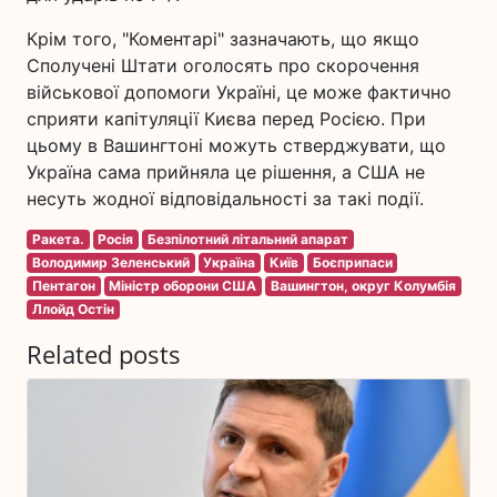
Крім того, "Коментарі" зазначають, що якщо
Сполучені Штати оголосять про скорочення
військової допомоги Україні, це може фактично
сприяти капітуляції Києва перед Росією. При
цьому в Вашингтоні можуть стверджувати, що
Україна сама прийняла це рішення, а США не
несуть жодної відповідальності за такі події.
Ракета.
Росія
Безпілотний літальний апарат
Володимир Зеленський
Україна
Київ
Боєприпаси
Пентагон
Міністр оборони США
Вашингтон, округ Колумбія
Ллойд Остін
Related posts