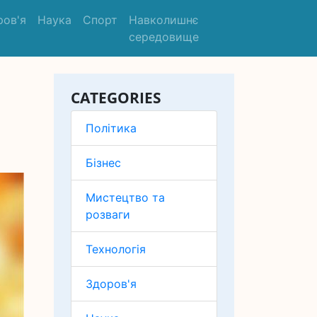
ров'я
Наука
Спорт
Навколишнє
середовище
CATEGORIES
Політика
Бізнес
Мистецтво та
розваги
Технологія
Здоров'я