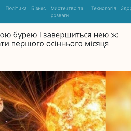
Політика
Бізнес
Мистецтво та
Технологія
Здо
розваги
ною бурею і завершиться нею ж:
ти першого осіннього місяця