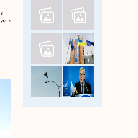
ви
чуєте
а