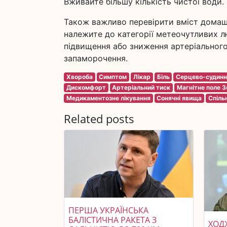
Вживайте більшу кількість чистої води.
Також важливо перевірити вміст домашн
належите до категорії метеочутливих лю
підвищення або зниження артеріального 
запаморочення.
Хвороба
Симптом
Лікар
Біль
Серцево-судинн
Дискомфорт
Артеріальний тиск
Магнітне поле З
Медикаментозне лікування
Сонячні явища
Спіль
Related posts
ПЕРША УКРАЇНСЬКА
БАЛІСТИЧНА РАКЕТА З
ХОДЖ