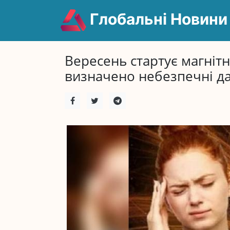
Глобальні Новини
Вересень стартує магніт
визначено небезпечні да