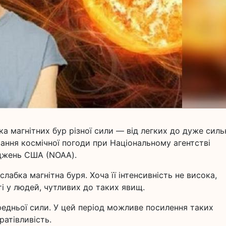
ка магнітних бур різної сили — від легких до дуже силь
ання космічної погоди при Національному агентстві
джень США (NOAA).
слабка магнітна буря. Хоча її інтенсивність не висока,
і у людей, чутливих до таких явищ.
редньої сили. У цей період можливе посилення таких
ратівливість.