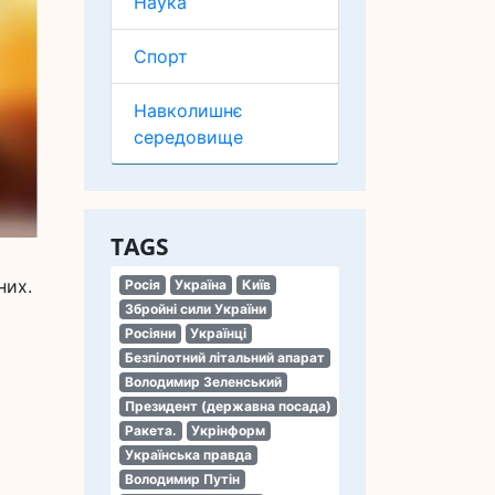
Наука
Спорт
Навколишнє
середовище
TAGS
них.
Росія
Україна
Київ
Збройні сили України
Росіяни
Українці
Безпілотний літальний апарат
Володимир Зеленський
Президент (державна посада)
Ракета.
Укрінформ
Українська правда
Володимир Путін