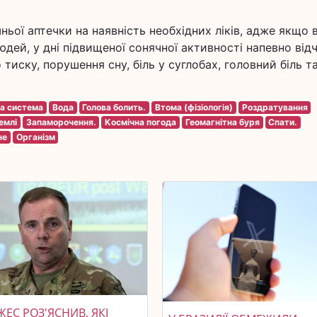
ьої аптечки на наявність необхідних ліків, адже якщо 
дей, у дні підвищеної сонячної активності напевно від
тиску, порушення сну, біль у суглобах, головний біль т
а система
Вода
Голова болить.
Втома (фізіологія)
Роздратування
емлі
Запаморочення.
Космічна погода
Геомагнітна буря
Спати.
не
Організм
ЕС РОЗ'ЯСНИВ, ЯКІ