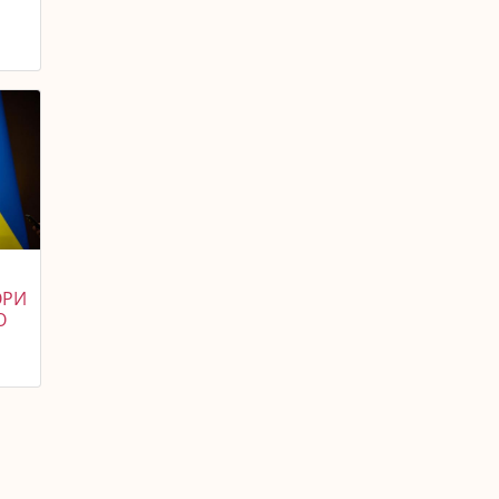
ОРИ
О