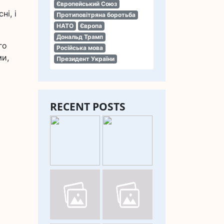
Європейський Союз
і, і
Протиповітряна боротьба
НАТО
Європа
Дональд Трамп
го
Російська мова
ми,
Президент України
RECENT POSTS