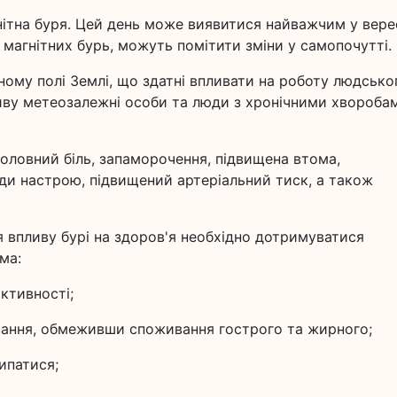
ітна буря. Цей день може виявитися найважчим у вересн
у магнітних бурь, можуть помітити зміни у самопочутті.
тному полі Землі, що здатні впливати на роботу людсько
ливу метеозалежні особи та люди з хронічними хвороба
оловний біль, запаморочення, підвищена втома,
ади настрою, підвищений артеріальний тиск, а також
 впливу бурі на здоров'я необхідно дотримуватися
ма:
активності;
ання, обмеживши споживання гострого та жирного;
ипатися;