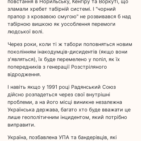
повстання в Норильську, Кенгіру та Воркуті, що
зламали хребет табірній системі. І "чорний
прапор з кровавою смугою" не розвивався б над
табірною вишкою як уособлення перемоги
людської волі.
Через роки, коли ті ж табори поповняться новим
поколінням інакодумців-дисидентів (якщо вони
з'являться), їх буде перемелено у попіл, як їх
попередників з генерації Розстріляного
відродження.
І навіть якщо у 1991 році Радянський Союз
дійсно розпадеться через свої внутрішні
проблеми, а на його місці виникне незалежна
Українська держава, багато хто буде вважати це
лише геополітичним інцидентом, який потрібно
виправити.
Україна, позбавлена УПА та бандерівців, які