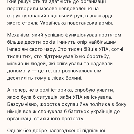
Їхня рішучість та здатність до організації
перетворили масове невдоволення на
структурований підпільний рух, в авангарді
якого стояла Українська повстанська армія.
Механізм, який успішно функціонував протягом
більше десяти років і чинить опір найбільшим
імперіям свого часу. Сто тисяч бійців УПА, сотні
тисяч тих, хто підтримував їхню боротьбу,
мільйони людей, які співчували та надавали
допомогу — це те, що розпочалося сім
десятиліть тому в лісах Волині.
А тепер, не в ролі історика, спробую уявити,
якою була б ситуація, якби УПА не існувала.
Безсумнівно, жорстка окупаційна політика з боку
німців все ж спонукала б багатьох українців до
організації стихійного протесту.
Однак без добре налагодженої підпільної