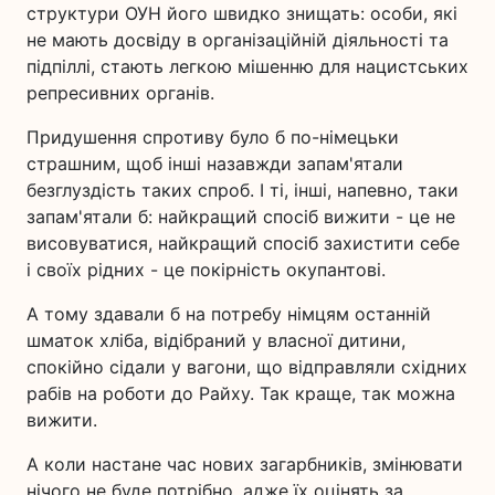
структури ОУН його швидко знищать: особи, які
не мають досвіду в організаційній діяльності та
підпіллі, стають легкою мішенню для нацистських
репресивних органів.
Придушення спротиву було б по-німецьки
страшним, щоб інші назавжди запам'ятали
безглуздість таких спроб. І ті, інші, напевно, таки
запам'ятали б: найкращий спосіб вижити - це не
висовуватися, найкращий спосіб захистити себе
і своїх рідних - це покірність окупантові.
А тому здавали б на потребу німцям останній
шматок хліба, відібраний у власної дитини,
спокійно сідали у вагони, що відправляли східних
рабів на роботи до Райху. Так краще, так можна
вижити.
А коли настане час нових загарбників, змінювати
нічого не буде потрібно, адже їх оцінять за