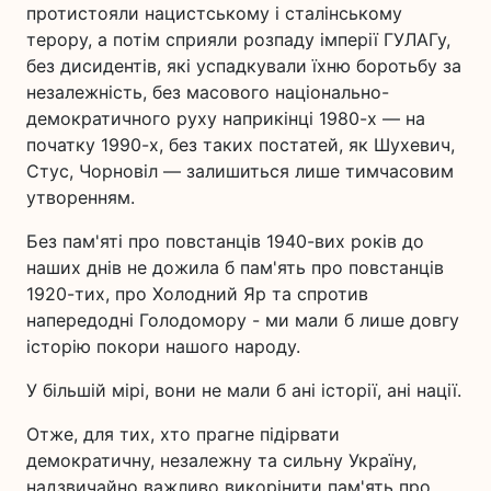
протистояли нацистському і сталінському
терору, а потім сприяли розпаду імперії ГУЛАГу,
без дисидентів, які успадкували їхню боротьбу за
незалежність, без масового національно-
демократичного руху наприкінці 1980-х — на
початку 1990-х, без таких постатей, як Шухевич,
Стус, Чорновіл — залишиться лише тимчасовим
утворенням.
Без пам'яті про повстанців 1940-вих років до
наших днів не дожила б пам'ять про повстанців
1920-тих, про Холодний Яр та спротив
напередодні Голодомору - ми мали б лише довгу
історію покори нашого народу.
У більшій мірі, вони не мали б ані історії, ані нації.
Отже, для тих, хто прагне підірвати
демократичну, незалежну та сильну Україну,
надзвичайно важливо викорінити пам'ять про