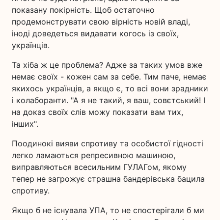
показану покірність. Щоб остаточно
продемонструвати свою вірність новій владі,
іноді доведеться видавати когось із своїх,
українців.
Та хіба ж це проблема? Адже за таких умов вже
немає своїх - кожен сам за себе. Тим паче, немає
якихось українців, а якщо є, то всі вони зрадники
і колаборанти. "А я не такий, я ваш, совєтський! І
на доказ своїх слів можу показати вам тих,
інших".
Поодинокі вияви спротиву та особистої гідності
легко ламаються репресивною машиною,
виправляються всесильним ГУЛАГом, якому
тепер не загрожує страшна бандерівська бацила
спротиву.
Якщо б не існувала УПА, то не спостерігали б ми