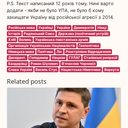
P.S. Текст написаний 12 років тому. Нині варто
додати - якби не було УПА, не було б кому
захищати Україну від російської агресії з 2014.
Російська мова
Українці
Україна
Демократія
Німці
Історія
Радянський Союз
Держава (політичний устрій)
Хліб
Волинь
Українська повстанська армія
Організація Українських Націоналістів
Геополітика
Німецька мова
Політика
Ліс
Розстріляне Відродження
Дисидент.
Голодомор
Нацизм
ГУЛАГ
Сталінські репресії
Бандерівці
Роман Шухевич
В'ячеслав Чорновіл
Слава Україні
Василь Стус
Нацистська Німеччина
Воркута
Related posts