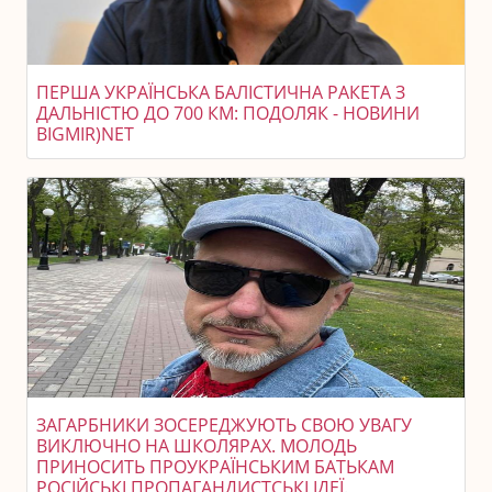
ПЕРША УКРАЇНСЬКА БАЛІСТИЧНА РАКЕТА З
ДАЛЬНІСТЮ ДО 700 КМ: ПОДОЛЯК - НОВИНИ
BIGMIR)NET
ЗАГАРБНИКИ ЗОСЕРЕДЖУЮТЬ СВОЮ УВАГУ
ВИКЛЮЧНО НА ШКОЛЯРАХ. МОЛОДЬ
ПРИНОСИТЬ ПРОУКРАЇНСЬКИМ БАТЬКАМ
РОСІЙСЬКІ ПРОПАГАНДИСТСЬКІ ІДЕЇ.