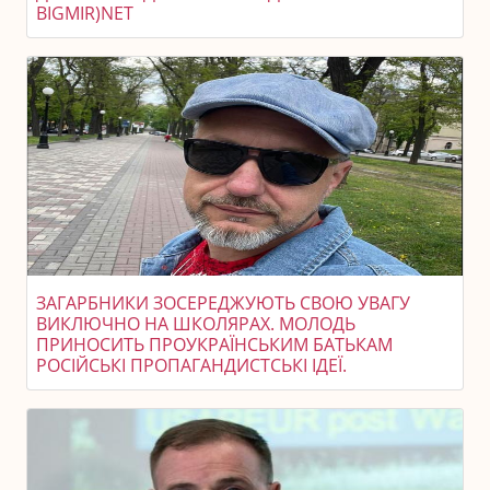
BIGMIR)NET
ЗАГАРБНИКИ ЗОСЕРЕДЖУЮТЬ СВОЮ УВАГУ
ВИКЛЮЧНО НА ШКОЛЯРАХ. МОЛОДЬ
ПРИНОСИТЬ ПРОУКРАЇНСЬКИМ БАТЬКАМ
РОСІЙСЬКІ ПРОПАГАНДИСТСЬКІ ІДЕЇ.