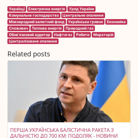
Українці
Електрична енергія
Уряд України
Комунальне господарство
Центральне опалення
Міжнародний валютний фонд
Українська гривня
Економіка
Споживач
Теплова енергія
Природний газ
Обов'язковий аудитор
Нафтогаз
Робити
Мораторій
Централізоване опалення
Related posts
ПЕРША УКРАЇНСЬКА БАЛІСТИЧНА РАКЕТА З
ДАЛЬНІСТЮ ДО 700 КМ: ПОДОЛЯК - НОВИНИ