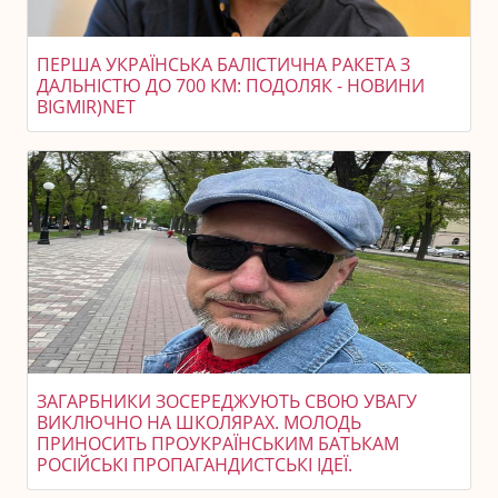
ПЕРША УКРАЇНСЬКА БАЛІСТИЧНА РАКЕТА З
ДАЛЬНІСТЮ ДО 700 КМ: ПОДОЛЯК - НОВИНИ
BIGMIR)NET
ЗАГАРБНИКИ ЗОСЕРЕДЖУЮТЬ СВОЮ УВАГУ
ВИКЛЮЧНО НА ШКОЛЯРАХ. МОЛОДЬ
ПРИНОСИТЬ ПРОУКРАЇНСЬКИМ БАТЬКАМ
РОСІЙСЬКІ ПРОПАГАНДИСТСЬКІ ІДЕЇ.