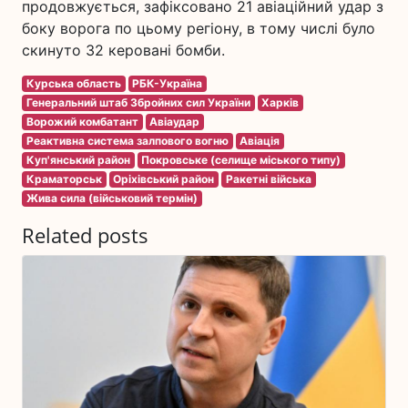
продовжується, зафіксовано 21 авіаційний удар з
боку ворога по цьому регіону, в тому числі було
скинуто 32 керовані бомби.
Курська область
РБК-Україна
Генеральний штаб Збройних сил України
Харків
Ворожий комбатант
Авіаудар
Реактивна система залпового вогню
Авіація
Куп'янський район
Покровське (селище міського типу)
Краматорськ
Оріхівський район
Ракетні війська
Жива сила (військовий термін)
Related posts