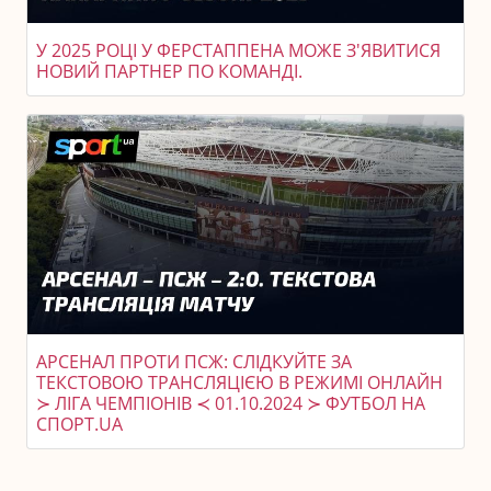
У 2025 РОЦІ У ФЕРСТАППЕНА МОЖЕ З'ЯВИТИСЯ
НОВИЙ ПАРТНЕР ПО КОМАНДІ.
АРСЕНАЛ ПРОТИ ПСЖ: СЛІДКУЙТЕ ЗА
ТЕКСТОВОЮ ТРАНСЛЯЦІЄЮ В РЕЖИМІ ОНЛАЙН
≻ ЛІГА ЧЕМПІОНІВ ≺ 01.10.2024 ≻ ФУТБОЛ НА
СПОРТ.UA