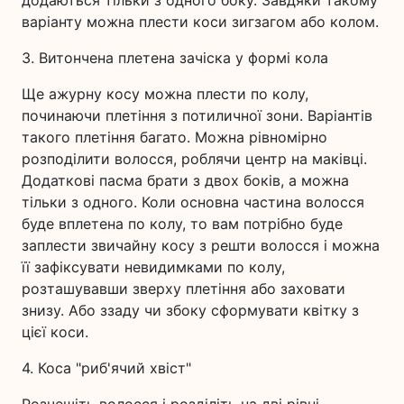
додаються тільки з одного боку. Завдяки такому
варіанту можна плести коси зигзагом або колом.
3. Витончена плетена зачіска у формі кола
Ще ажурну косу можна плести по колу,
починаючи плетіння з потиличної зони. Варіантів
такого плетіння багато. Можна рівномірно
розподілити волосся, роблячи центр на маківці.
Додаткові пасма брати з двох боків, а можна
тільки з одного. Коли основна частина волосся
буде вплетена по колу, то вам потрібно буде
заплести звичайну косу з решти волосся і можна
її зафіксувати невидимками по колу,
розташувавши зверху плетіння або заховати
знизу. Або ззаду чи збоку сформувати квітку з
цієї коси.
4. Коса "риб'ячий хвіст"