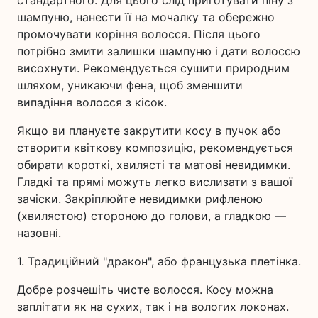
стандартного. Для цього слід приготувати піну з
шампуню, нанести її на мочалку та обережно
промочувати коріння волосся. Після цього
потрібно змити залишки шампуню і дати волоссю
висохнути. Рекомендується сушити природним
шляхом, уникаючи фена, щоб зменшити
випадіння волосся з кісок.
Якщо ви плануєте закрутити косу в пучок або
створити квіткову композицію, рекомендується
обирати короткі, хвилясті та матові невидимки.
Гладкі та прямі можуть легко вислизати з вашої
зачіски. Закріплюйте невидимки рифленою
(хвилястою) стороною до голови, а гладкою —
назовні.
1. Традиційний "дракон", або французька плетінка.
Добре розчешіть чисте волосся. Косу можна
заплітати як на сухих, так і на вологих локонах.