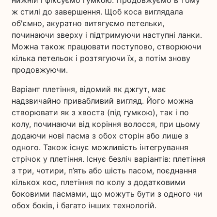
нижній і фіксуємо гумкою. Продовжуємо в тому
ж стилі до завершення. Щоб коса виглядала
об'ємно, акуратно витягуємо петельки,
починаючи зверху і підтримуючи наступні ланки.
Можна також працювати поступово, створюючи
кілька петельок і розтягуючи їх, а потім знову
продовжуючи.
Варіант плетіння, відомий як джгут, має
надзвичайно привабливий вигляд. Його можна
створювати як з хвоста (під гумкою), так і по
колу, починаючи від коріння волосся, при цьому
додаючи нові пасма з обох сторін або лише з
одного. Також існує можливість інтегрування
стрічок у плетіння. Існує безліч варіантів: плетіння
з три, чотири, п’ять або шість пасом, поєднання
кількох кос, плетіння по колу з додатковими
боковими пасмами, що можуть бути з одного чи
обох боків, і багато інших технологій.