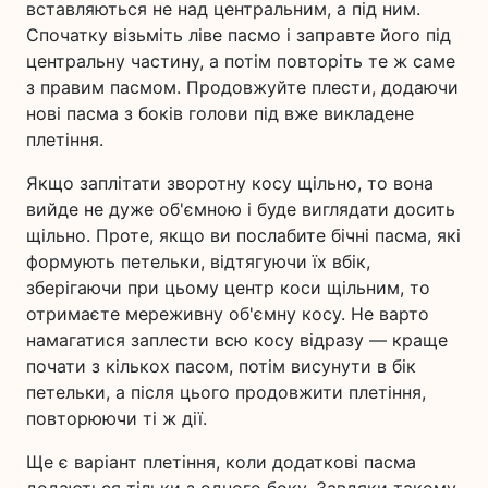
вставляються не над центральним, а під ним.
Спочатку візьміть ліве пасмо і заправте його під
центральну частину, а потім повторіть те ж саме
з правим пасмом. Продовжуйте плести, додаючи
нові пасма з боків голови під вже викладене
плетіння.
Якщо заплітати зворотну косу щільно, то вона
вийде не дуже об'ємною і буде виглядати досить
щільно. Проте, якщо ви послабите бічні пасма, які
формують петельки, відтягуючи їх вбік,
зберігаючи при цьому центр коси щільним, то
отримаєте мереживну об'ємну косу. Не варто
намагатися заплести всю косу відразу — краще
почати з кількох пасом, потім висунути в бік
петельки, а після цього продовжити плетіння,
повторюючи ті ж дії.
Ще є варіант плетіння, коли додаткові пасма