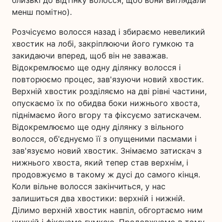
близькі до відтінку волосся, щоб вони виглядали
менш помітно).
Розчісуємо волосся назад і збираємо невеликий
хвостик на лобі, закріплюючи його гумкою та
закидаючи вперед, щоб він не заважав.
Відокремлюємо ще одну ділянку волосся і
повторюємо процес, зав'язуючи новий хвостик.
Верхній хвостик розділяємо на дві рівні частини,
опускаємо їх по обидва боки нижнього хвоста,
піднімаємо його вгору та фіксуємо затискачем.
Відокремлюємо ще одну ділянку з вільного
волосся, об'єднуємо її з опущеними пасмами і
зав'язуємо новий хвостик. Знімаємо затискач з
нижнього хвоста, який тепер став верхнім, і
продовжуємо в такому ж дусі до самого кінця.
Коли вільне волосся закінчиться, у нас
залишиться два хвостики: верхній і нижній.
Ділимо верхній хвостик навпіл, обгортаємо ним