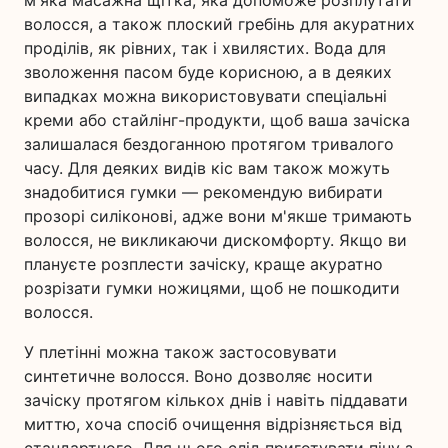
м'яка масажна щітка, яка допоможе розплутати
волосся, а також плоский гребінь для акуратних
проділів, як рівних, так і хвилястих. Вода для
зволоження пасом буде корисною, а в деяких
випадках можна використовувати спеціальні
креми або стайлінг-продукти, щоб ваша зачіска
залишалася бездоганною протягом тривалого
часу. Для деяких видів кіс вам також можуть
знадобитися гумки — рекомендую вибирати
прозорі силіконові, адже вони м'якше тримають
волосся, не викликаючи дискомфорту. Якщо ви
плануєте розплести зачіску, краще акуратно
розрізати гумки ножицями, щоб не пошкодити
волосся.
У плетінні можна також застосовувати
синтетичне волосся. Воно дозволяє носити
зачіску протягом кількох днів і навіть піддавати
миттю, хоча спосіб очищення відрізняється від