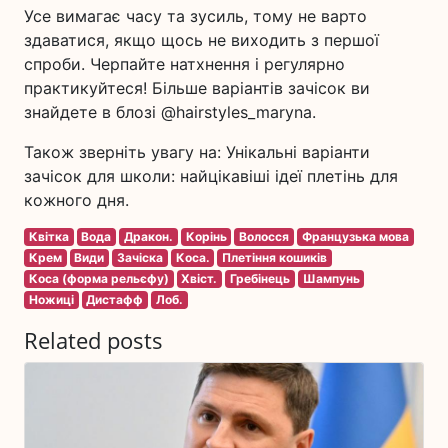
Усе вимагає часу та зусиль, тому не варто
здаватися, якщо щось не виходить з першої
спроби. Черпайте натхнення і регулярно
практикуйтеся! Більше варіантів зачісок ви
знайдете в блозі @hairstyles_maryna.
Також зверніть увагу на: Унікальні варіанти
зачісок для школи: найцікавіші ідеї плетінь для
кожного дня.
Квітка
Вода
Дракон.
Корінь
Волосся
Французька мова
Крем
Види
Зачіска
Коса.
Плетіння кошиків
Коса (форма рельєфу)
Хвіст.
Гребінець
Шампунь
Ножиці
Дистафф
Лоб.
Related posts