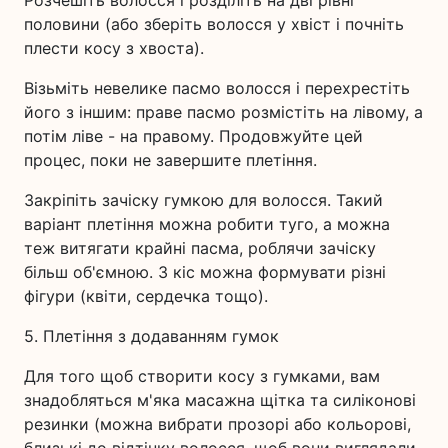
Розчешіть волосся і розділіть на дві рівні
половини (або зберіть волосся у хвіст і почніть
плести косу з хвоста).
Візьміть невелике пасмо волосся і перехрестіть
його з іншим: праве пасмо розмістіть на лівому, а
потім ліве - на правому. Продовжуйте цей
процес, поки не завершите плетіння.
Закріпіть зачіску гумкою для волосся. Такий
варіант плетіння можна робити туго, а можна
теж витягати крайні пасма, роблячи зачіску
більш об'ємною. З кіс можна формувати різні
фігури (квіти, сердечка тощо).
5. Плетіння з додаванням гумок
Для того щоб створити косу з гумками, вам
знадобляться м'яка масажна щітка та силіконові
резинки (можна вибрати прозорі або кольорові,