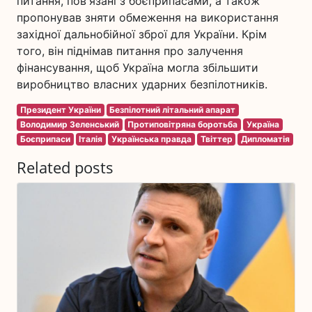
питання, пов'язані з боєприпасами, а також
пропонував зняти обмеження на використання
західної дальнобійної зброї для України. Крім
того, він піднімав питання про залучення
фінансування, щоб Україна могла збільшити
виробництво власних ударних безпілотників.
Президент України
Безпілотний літальний апарат
Володимир Зеленський
Протиповітряна боротьба
Україна
Боєприпаси
Італія
Українська правда
Твіттер
Дипломатія
Related posts