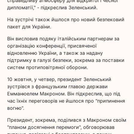
справедливу атмосферу для відкритої і чесної
дипломатії," - підкреслив Зеленський.
На зустрічі також йшлося про новий безпековий
пакет для України.
Він висловив подяку італійським партнерам за
організацію конференції, присвяченої
відновленню України, а також за надану
підтримку в галузі безпеки, зокрема за поставки
систем протиповітряної оборони.
10 жовтня, у четвер, президент Зеленський
зустрівся з французьким главою держави
Емманюелем Макроном. Він підкреслив, що під
час їхніх переговорів не йшлося про "припинення
вогню".
Президент, зокрема, поділився з Макроном своїм
"планом досягнення перемоги", обговорював