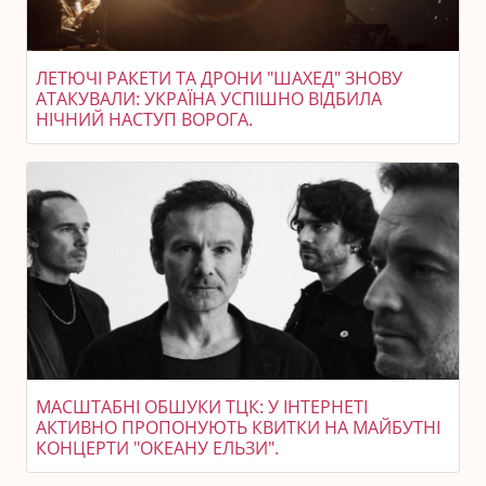
ЛЕТЮЧІ РАКЕТИ ТА ДРОНИ "ШАХЕД" ЗНОВУ
АТАКУВАЛИ: УКРАЇНА УСПІШНО ВІДБИЛА
НІЧНИЙ НАСТУП ВОРОГА.
МАСШТАБНІ ОБШУКИ ТЦК: У ІНТЕРНЕТІ
АКТИВНО ПРОПОНУЮТЬ КВИТКИ НА МАЙБУТНІ
КОНЦЕРТИ "ОКЕАНУ ЕЛЬЗИ".