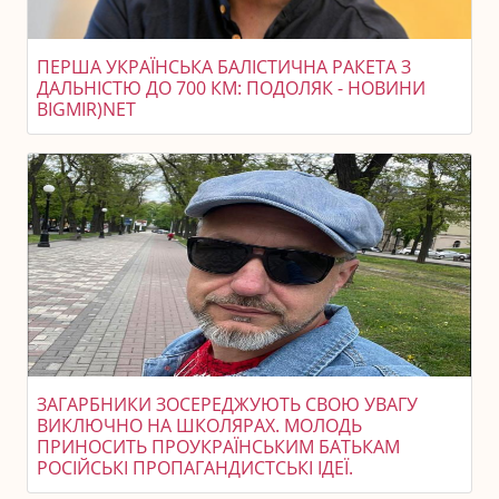
ПЕРША УКРАЇНСЬКА БАЛІСТИЧНА РАКЕТА З
ДАЛЬНІСТЮ ДО 700 КМ: ПОДОЛЯК - НОВИНИ
BIGMIR)NET
ЗАГАРБНИКИ ЗОСЕРЕДЖУЮТЬ СВОЮ УВАГУ
ВИКЛЮЧНО НА ШКОЛЯРАХ. МОЛОДЬ
ПРИНОСИТЬ ПРОУКРАЇНСЬКИМ БАТЬКАМ
РОСІЙСЬКІ ПРОПАГАНДИСТСЬКІ ІДЕЇ.