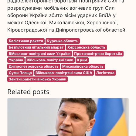
радіоелекторонної боротьби Повітряних Сил та
розрахунками мобільних вогневих груп Сил
оборони України збито вісім ударних БпЛА у
межах Одеської, Миколаївської, Херсонської,
Кіровоградської та Дніпропетровської областей.
Балістична ракета
Курська область
Безпілотний літальний апарат
Херсонська область
Військово-повітряні сили України
Протиповітряна боротьба
Україна
Військово-повітряні сили
Крим
Дніпропетровська область
Миколаївська область
Суми Площа
Військово-повітряні сили США
Логістика
Зенітні ракетні війська України
Related posts