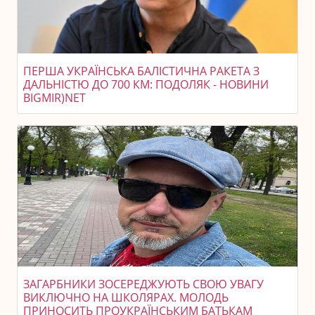
ПЕРША УКРАЇНСЬКА БАЛІСТИЧНА РАКЕТА З
ДАЛЬНІСТЮ ДО 700 КМ: ПОДОЛЯК - НОВИНИ
BIGMIR)NET
ЗАГАРБНИКИ ЗОСЕРЕДЖУЮТЬ СВОЮ УВАГУ
ВИКЛЮЧНО НА ШКОЛЯРАХ. МОЛОДЬ
ПРИНОСИТЬ ПРОУКРАЇНСЬКИМ БАТЬКАМ