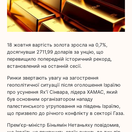
18 жовтня вартість золота зросла на 0,7%,
досягнувши 2711,99 доларів за унцію, що
перевищило попередній історичний рекорд,
встановлений на останній сесії.
Ринки звертають увагу на загострення
геополітичної ситуації після оголошення Ізраїлю
про усунення Ях'ї Сінвара, лідера ХАМАС, який
був основним організатором нападу
палестинського угруповання на південь Ізраїлю,
що призвело до річного конфлікту в секторі Газа.
Прем'єр-міністр Біньямін Нетаньяху повідомив,
що Ізраїль не припинить своїх зусиль до тих пір,