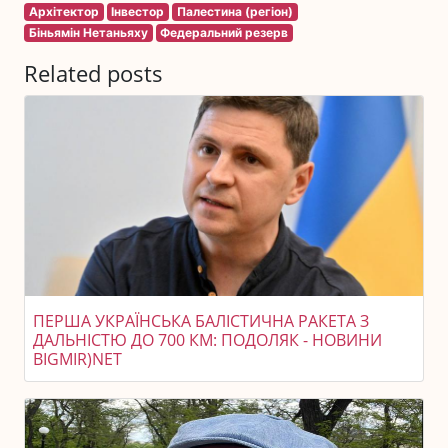
Архітектор
Інвестор
Палестина (регіон)
Біньямін Нетаньяху
Федеральний резерв
Related posts
ПЕРША УКРАЇНСЬКА БАЛІСТИЧНА РАКЕТА З
ДАЛЬНІСТЮ ДО 700 КМ: ПОДОЛЯК - НОВИНИ
BIGMIR)NET