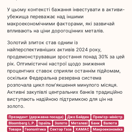
У цьому контексті бажання інвестувати в активи-
убежища переважає над іншими
макроекономічними факторами, які зазвичай
впливають на ціни дорогоцінних металів.
Золотий злиток став одним із
найперспективніших активів 2024 року,
продемонструвавши зростання понад 30% за цей
рік. Оптимістичні настрої щодо зниження
процентних ставок сприяли останнім підйомам,
оскільки Федеральна резервна система
розпочала цикл пом'якшення минулого місяця.
Активні закупівлі центральних банків традиційно
виступають надійною підтримкою для цін на
золото.
Президент (державна посада)
Джо Байден
Прем'єр-міністр
Bloomberg L.P.
Ізраїль
Золото
Металеві
Банк
Валюта
Товари
Геополітика
Сектор Газа
ХАМАС
Макроекономіка