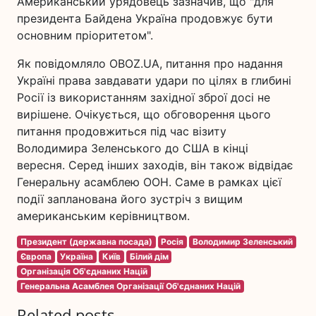
Американський урядовець зазначив, що "для
президента Байдена Україна продовжує бути
основним пріоритетом".
Як повідомляло OBOZ.UA, питання про надання
Україні права завдавати удари по цілях в глибині
Росії із використанням західної зброї досі не
вирішене. Очікується, що обговорення цього
питання продовжиться під час візиту
Володимира Зеленського до США в кінці
вересня. Серед інших заходів, він також відвідає
Генеральну асамблею ООН. Саме в рамках цієї
події запланована його зустріч з вищим
американським керівництвом.
Президент (державна посада)
Росія
Володимир Зеленський
Європа
Україна
Київ
Білий дім
Організація Об'єднаних Націй
Генеральна Асамблея Організації Об'єднаних Націй
Related posts