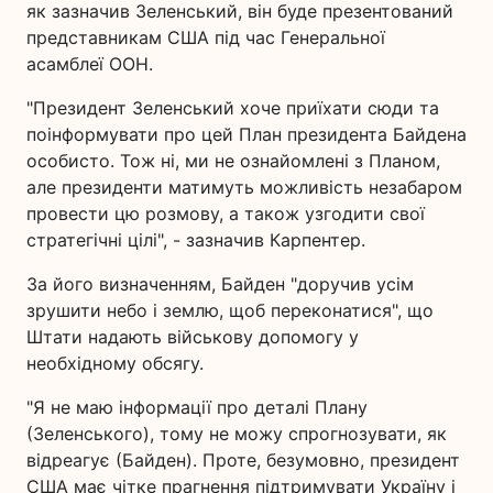
як зазначив Зеленський, він буде презентований
представникам США під час Генеральної
асамблеї ООН.
"Президент Зеленський хоче приїхати сюди та
поінформувати про цей План президента Байдена
особисто. Тож ні, ми не ознайомлені з Планом,
але президенти матимуть можливість незабаром
провести цю розмову, а також узгодити свої
стратегічні цілі", - зазначив Карпентер.
За його визначенням, Байден "доручив усім
зрушити небо і землю, щоб переконатися", що
Штати надають військову допомогу у
необхідному обсягу.
"Я не маю інформації про деталі Плану
(Зеленського), тому не можу спрогнозувати, як
відреагує (Байден). Проте, безумовно, президент
США має чітке прагнення підтримувати Україну і