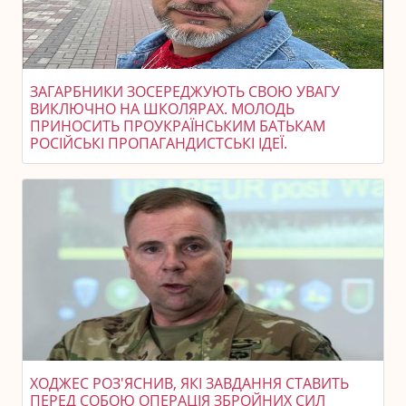
ЗАГАРБНИКИ ЗОСЕРЕДЖУЮТЬ СВОЮ УВАГУ
ВИКЛЮЧНО НА ШКОЛЯРАХ. МОЛОДЬ
ПРИНОСИТЬ ПРОУКРАЇНСЬКИМ БАТЬКАМ
РОСІЙСЬКІ ПРОПАГАНДИСТСЬКІ ІДЕЇ.
ХОДЖЕС РОЗ'ЯСНИВ, ЯКІ ЗАВДАННЯ СТАВИТЬ
ПЕРЕД СОБОЮ ОПЕРАЦІЯ ЗБРОЙНИХ СИЛ