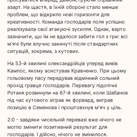
азарт. На щастя, в їхній обороні стало менше
проблем, що відкрило нові горизонти для
креативності. Команда господарів поля успішно
реалізувала свої атакуючі зусилля. Однак, варто
зазначити, що їм не вдалося забити гол з гри: всі
м'ячі були влучно закинуті після стандартних
ситуацій, зокрема, з кутових.
На 53-й хвилині олександрійців уперед вивів
Кампос, якому асистував Кравченко. При цьому
гольовому пасу передував відмінний сольний
прохід гравця господарів. Перевагу підопічні
Ротаня розвинули на 67-й хвилині, коли Шабанов
під час кутового зіграв як форвард, виграв
позицію в Семенова і проштовхнув м'яч у ціль.
2:0 - завдяки чисельній перевазі вже нічого не
могло змінити позитивний результат для
господарів. І дійсно, нічого не змінилося.