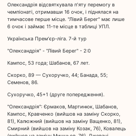
Олександрія відсвяткувала п'яту перемогу в
чемпіонаті, отримавши 16 очок, і піднялася на
тимчасове перше місце. "Лівий Берег" має лише
6 очок і займає 11-те місце в таблиці УПЛ.
Українська Прем'єр-ліга. 7-й тур
"Олександрія" - "Лівий Берег" - 2:0
Кампос, 53 года; Шабанов, 67 лет.
Скорко, 89 — Сухоручко, 44; Банада, 55;
Семенов, 86.
Сухоручко, 45+1 (друге попередження).
"Олександрія": Єрмаков, Мартинюк, Шабанов,
Кампос, Кравченко (вийшов на заміну Скорко,
81), Калюжний (вийшов на заміну Ващенко, 81),
Смирний (вийшов на заміну Козак, 76), Ковалець
(вийшов на заміну Мишньов, 76), Джевані