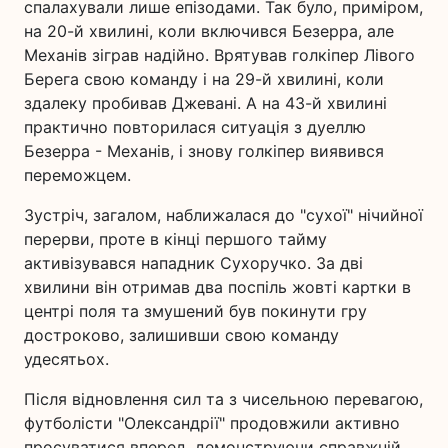
спалахували лише епізодами. Так було, приміром,
на 20-й хвилині, коли включився Безерра, але
Механів зіграв надійно. Врятував голкіпер Лівого
Берега свою команду і на 29-й хвилині, коли
здалеку пробивав Джевані. А на 43-й хвилині
практично повторилася ситуація з дуеллю
Безерра - Механів, і знову голкіпер виявився
переможцем.
Зустріч, загалом, наближалася до "сухої" нічийної
перерви, проте в кінці першого тайму
активізувався нападник Сухоручко. За дві
хвилини він отримав два поспіль жовті картки в
центрі поля та змушений був покинути гру
достроково, залишивши свою команду
удесятьох.
Після відновлення сил та з чисельною перевагою,
футболісти "Олександрії" продовжили активно
просуватися вперед, демонструючи справжній