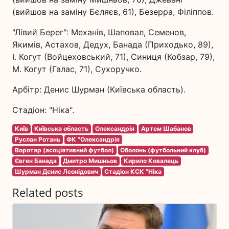
(вийшов на заміну Бєляєв, 61), Безерра, Філіппов.
"Лівий Берег": Механів, Шаповал, Семенов,
Якимів, Астахов, Дедух, Банада (Приходько, 89),
І. Когут (Войцеховський, 71), Синиця (Кобзар, 79),
М. Когут (Галас, 71), Сухоручко.
Арбітр: Денис Шурман (Київська область).
Стадіон: "Ніка".
Київ
Київська область
Олександрія
Артем Шабанов
Руслан Ротань
ФК "Олександрія
Воротар (асоціативний футбол)
Оболонь (футбольний клуб)
Євген Банада
Дмитро Мишньов
Кирило Ковалець
Шурман Денис Леонідович
Стадіон КСК "Ніка
Related posts