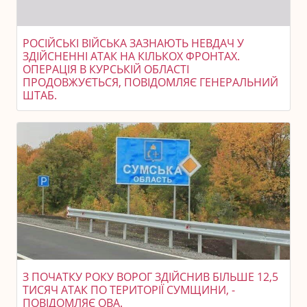
РОСІЙСЬКІ ВІЙСЬКА ЗАЗНАЮТЬ НЕВДАЧ У
ЗДІЙСНЕННІ АТАК НА КІЛЬКОХ ФРОНТАХ.
ОПЕРАЦІЯ В КУРСЬКІЙ ОБЛАСТІ
ПРОДОВЖУЄТЬСЯ, ПОВІДОМЛЯЄ ГЕНЕРАЛЬНИЙ
ШТАБ.
З ПОЧАТКУ РОКУ ВОРОГ ЗДІЙСНИВ БІЛЬШЕ 12,5
ТИСЯЧ АТАК ПО ТЕРИТОРІЇ СУМЩИНИ, -
ПОВІДОМЛЯЄ ОВА.