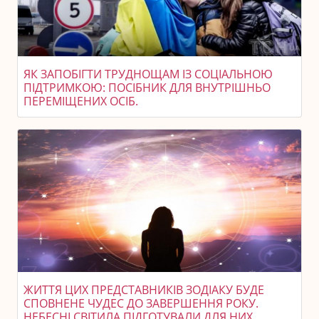
ЯК ЗАПОБІГТИ ТРУДНОЩАМ ІЗ СОЦІАЛЬНОЮ
ПІДТРИМКОЮ: ПОСІБНИК ДЛЯ ВНУТРІШНЬО
ПЕРЕМІЩЕНИХ ОСІБ.
ЖИТТЯ ЦИХ ПРЕДСТАВНИКІВ ЗОДІАКУ БУДЕ
СПОВНЕНЕ ЧУДЕС ДО ЗАВЕРШЕННЯ РОКУ.
НЕБЕСНІ СВІТИЛА ПІДГОТУВАЛИ ДЛЯ НИХ