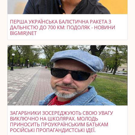
ПЕРША УКРАЇНСЬКА БАЛІСТИЧНА РАКЕТА З
ДАЛЬНІСТЮ ДО 700 КМ: ПОДОЛЯК - НОВИНИ
BIGMIR)NET
ЗАГАРБНИКИ ЗОСЕРЕДЖУЮТЬ СВОЮ УВАГУ
ВИКЛЮЧНО НА ШКОЛЯРАХ. МОЛОДЬ
ПРИНОСИТЬ ПРОУКРАЇНСЬКИМ БАТЬКАМ
РОСІЙСЬКІ ПРОПАГАНДИСТСЬКІ ІДЕЇ.