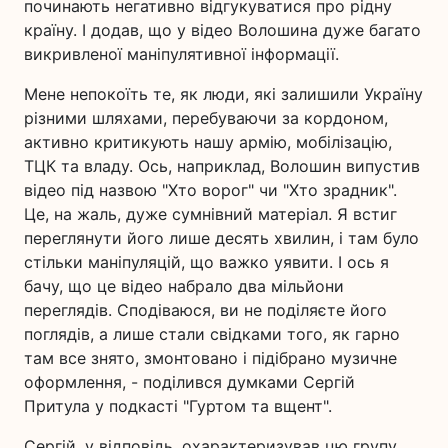
починають негативно відгукуватися про рідну
країну. І додав, що у відео Волошина дуже багато
викривленої маніпулятивної інформації.
Мене непокоїть те, як люди, які залишили Україну
різними шляхами, перебуваючи за кордоном,
активно критикують нашу армію, мобілізацію,
ТЦК та владу. Ось, наприклад, Волошин випустив
відео під назвою "Хто ворог" чи "Хто зрадник".
Це, на жаль, дуже сумнівний матеріал. Я встиг
переглянути його лише десять хвилин, і там було
стільки маніпуляцій, що важко уявити. І ось я
бачу, що це відео набрало два мільйони
переглядів. Сподіваюся, ви не поділяєте його
поглядів, а лише стали свідками того, як гарно
там все знято, змонтовано і підібрано музичне
оформлення, - поділився думками Сергій
Притула у подкасті "Гуртом та вщент".
Сергій, у відповідь, охарактеризував цю групу