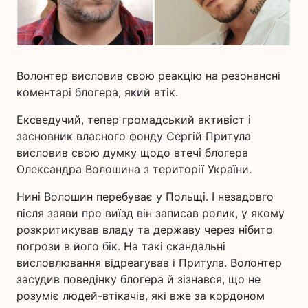
Волонтер висловив свою реакцію на резонансні
коментарі блогера, який втік.
Ексведучий, тепер громадський активіст і
засновник власного фонду Сергій Притула
висловив свою думку щодо втечі блогера
Олександра Волошина з території України.
Нині Волошин перебуває у Польщі. І незадовго
після заяви про виїзд він записав ролик, у якому
розкритикував владу та державу через нібито
погрози в його бік. На такі скандальні
висловлювання відреагував і Притула. Волонтер
засудив поведінку блогера й зізнався, що не
розуміє людей-втікачів, які вже за кордоном