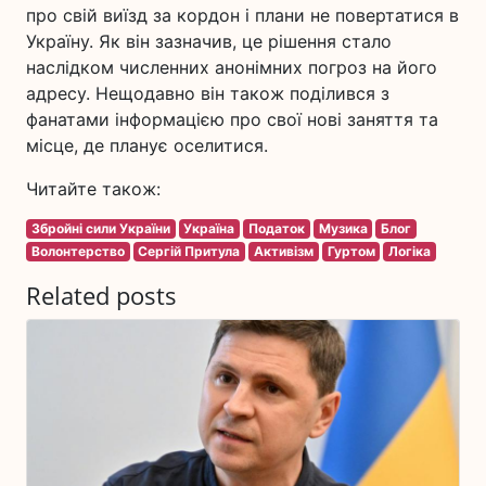
про свій виїзд за кордон і плани не повертатися в
Україну. Як він зазначив, це рішення стало
наслідком численних анонімних погроз на його
адресу. Нещодавно він також поділився з
фанатами інформацією про свої нові заняття та
місце, де планує оселитися.
Читайте також:
Збройні сили України
Україна
Податок
Музика
Блог
Волонтерство
Сергій Притула
Активізм
Гуртом
Логіка
Related posts