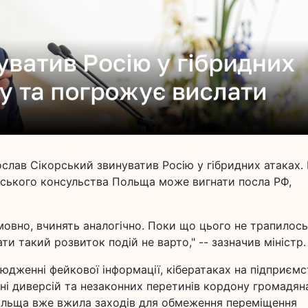
слав Сікорський звинуватив Росію у гібридних атаках. 
йського консульства Польща може вигнати посла РФ,
мовно, вчинять аналогічно. Поки що цього не трапилось
и такий розвиток подій не варто," -- зазначив міністр.
юдженні фейкової інформації, кібератаках на підприємс
нні диверсій та незаконних перетинів кордону громадя
 Польща вже вжила заходів для обмеження переміщення