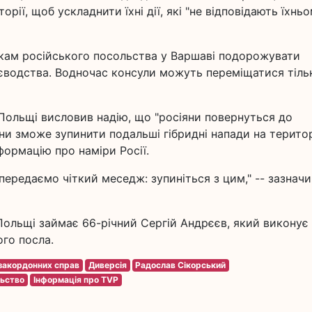
орії, щоб ускладнити їхні дії, які "не відповідають їхнь
кам російського посольства у Варшаві подорожувати
водства. Водночас консули можуть переміщатися тіль
Польщі висловив надію, що "росіяни повернуться до
они зможе зупинити подальші гібридні напади на терито
формацію про наміри Росії.
ередаємо чіткий меседж: зупиніться з цим," -- зазначи
 Польщі займає 66-річний Сергій Андрєєв, який виконує
го посла.
 закордонних справ
Диверсія
Радослав Сікорський
ьство
Інформація про TVP