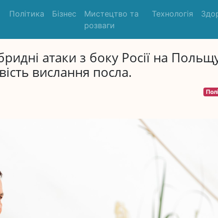
Політика
Бізнес
Мистецтво та
Технологія
Здо
розваги
бридні атаки з боку Росії на Польщ
ість вислання посла.
Пол