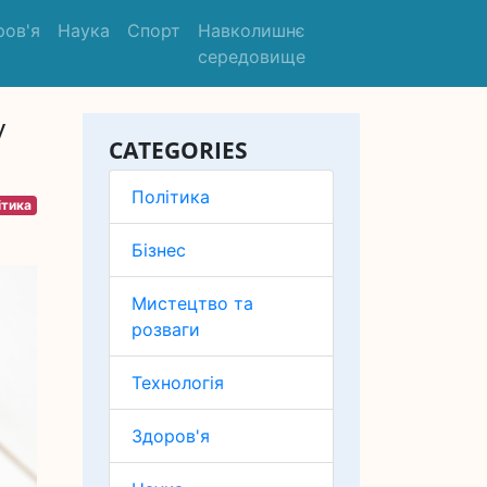
ров'я
Наука
Спорт
Навколишнє
середовище
у
CATEGORIES
Політика
ітика
Бізнес
Мистецтво та
розваги
Технологія
Здоров'я