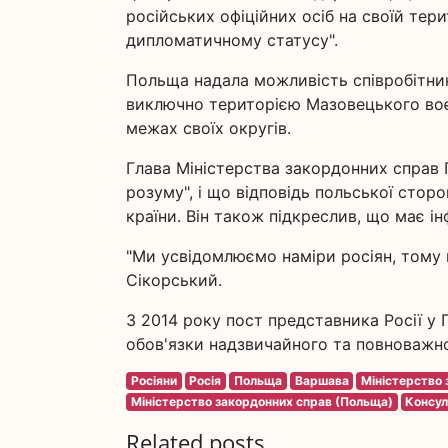
російських офіційних осіб на своїй терит
дипломатичному статусу".
Польща надала можливість співробітни
виключно територією Мазовецького воє
межах своїх округів.
Глава Міністерства закордонних справ 
розуму", і що відповідь польської стор
країни. Він також підкреслив, що має ін
"Ми усвідомлюємо наміри росіян, тому п
Сікорський.
З 2014 року пост представника Росії у
обов'язки надзвичайного та повноважно
Росіяни
Росія
Польща
Варшава
Міністерство
Міністерство закордонних справ (Польща)
Консул
Related posts