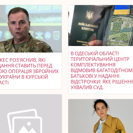
В ОДЕСЬКІЙ ОБЛАСТІ
ТЕРИТОРІАЛЬНИЙ ЦЕНТР
ЕС РОЗ'ЯСНИВ, ЯКІ
КОМПЛЕКТУВАННЯ
ДАННЯ СТАВИТЬ ПЕРЕД
ВІДМОВИВ БАГАТОДІТНОМ
ОЮ ОПЕРАЦІЯ ЗБРОЙНИХ
БАТЬКОВІ У НАДАННІ
УКРАЇНИ В КУРСЬКІЙ
ВІДСТРОЧКИ: ЯКЕ РІШЕНН
АСТІ
УХВАЛИВ СУД.