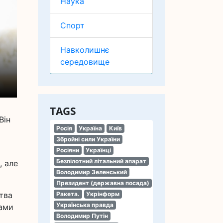
Наука
Спорт
Навколишнє
середовище
TAGS
Він
Росія
Україна
Київ
Збройні сили України
Росіяни
Українці
Безпілотний літальний апарат
, але
Володимир Зеленський
Президент (державна посада)
тва
Ракета.
Укрінформ
Українська правда
нами
Володимир Путін