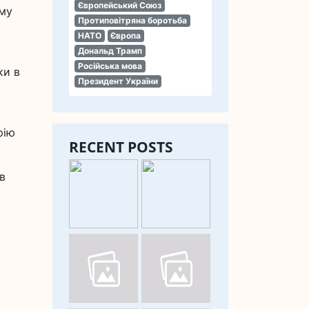
Європейський Союз
ому
Протиповітряна боротьба
НАТО
Європа
Дональд Трамп
Російська мова
ки в
Президент України
рію
RECENT POSTS
в