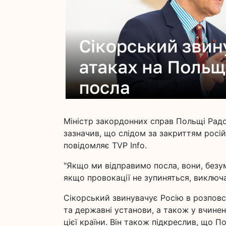
Міністр закордонних справ Польщі Радо
зазначив, що слідом за закриттям росі
повідомляє TVP Info.
"Якщо ми відправимо посла, вони, безу
якщо провокації не зупиняться, виключат
Сікорський звинувачує Росію в розповс
та державні установи, а також у вчине
цієї країни. Він також підкреслив, що