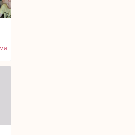
ЯМИ
Д