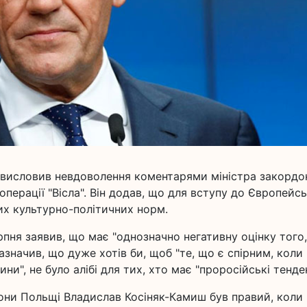
 висловив невдоволення коментарями міністра закордо
перації "Вісла". Він додав, що для вступу до Європейс
их культурно-політичних норм.
рпня заявив, що має "однозначно негативну оцінку того
зазначив, що дуже хотів би, щоб "те, що є спірним, коли
и", не було алібі для тих, хто має "проросійські тенден
рони Польщі Владислав Косіняк-Камиш був правий, коли 