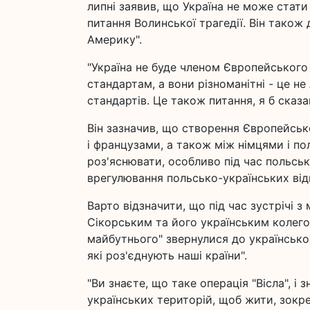
липні заявив, що Україна не може стат
питання Волинської трагедії. Він також
Америку".
"Україна не буде членом Європейського
стандартам, а вони різноманітні - це не
стандартів. Це також питання, я б сказа
Він зазначив, що створення Європейсь
і французами, а також між німцями і по
роз'яснювати, особливо під час польськ
врегулювання польсько-українських від
Варто відзначити, що під час зустрічі 
Сікорським та його українським колег
майбутнього" звернулися до українсько
які роз'єднують наші країни".
"Ви знаєте, що таке операція "Вісла", і 
українських територій, щоб жити, зокре