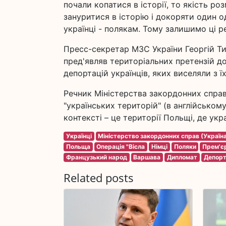
почали копатися в історії, то якість ро
зануритися в історію і докоряти один од
українці - полякам. Тому залишимо ці реч
Пресс-секретар МЗС України Георгій Ти
пред'являв територіальних претензій д
депортацій українців, яких виселяли з 
Речник Міністерства закордонних спра
"українських територій" (в англійському 
контексті – це території Польщі, де у
Українці
Міністерство закордонних справ (Україн
Польща
Операція "Вісла
Німці
Поляки
Прем'є
Французький народ
Варшава
Дипломат
Депорт
Related posts