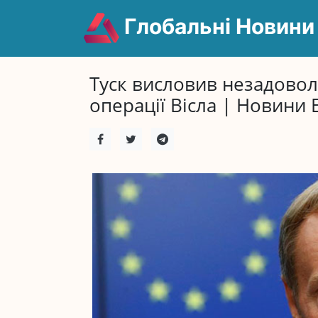
Глобальні Новини
Туск висловив незадово
операції Вісла | Новини 