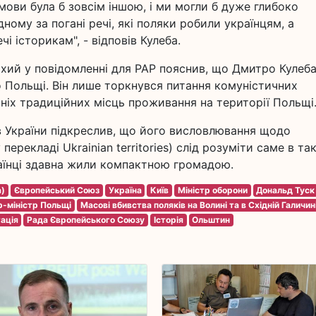
змови була б зовсім іншою, і ми могли б дуже глибоко
ному за погані речі, які поляки робили українцям, а
і історикам", - відповів Кулеба.
хий у повідомленні для PAP пояснив, що Дмитро Кулеба
о Польщі. Він лише торкнувся питання комуністичних
їхніх традиційних місць проживання на території Польщі
в України підкреслив, що його висловлювання щодо
перекладі Ukrainian territories) слід розуміти саме в та
країнці здавна жили компактною громадою.
а)
Європейський Союз
Україна
Київ
Міністр оборони
Дональд Туск
р-міністр Польщі
Масові вбивства поляків на Волині та в Східній Галичин
ація
Рада Європейського Союзу
Історія
Ольштин