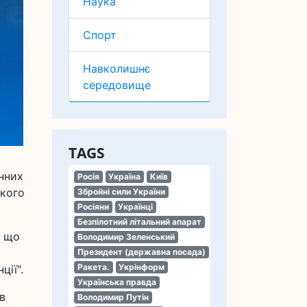
Наука
Спорт
Навколишнє
середовище
TAGS
нних
Росія
Україна
Київ
ького
Збройні сили України
Росіяни
Українці
Безпілотний літальний апарат
, що
Володимир Зеленський
Президент (державна посада)
Ракета.
Укрінформ
ції".
Українська правда
в
Володимир Путін