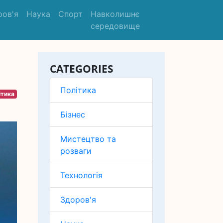
ров'я
Наука
Спорт
Навколишнє
середовище
CATEGORIES
Політика
ітика
Бізнес
Мистецтво та
розваги
Технологія
Здоров'я