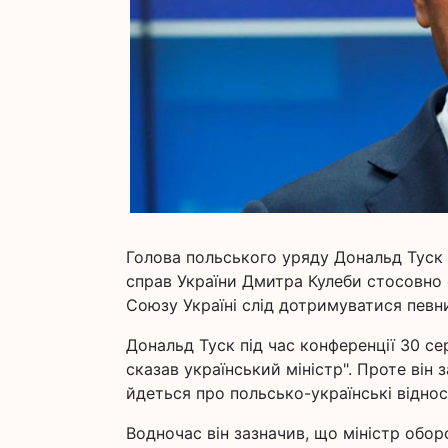
Голова польського уряду Дональд Туск
справ України Дмитра Кулеби стосовно о
Союзу Україні слід дотримуватися певн
Дональд Туск під час конференції 30 се
сказав український міністр". Проте він 
йдеться про польсько-українські відносин
Водночас він зазначив, що міністр обо