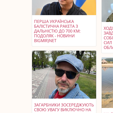
ПЕРША УКРАЇНСЬКА
БАЛІСТИЧНА РАКЕТА З
ХОДЖ
ДАЛЬНІСТЮ ДО 700 КМ:
ЗАВ
ПОДОЛЯК - НОВИНИ
СОБ
BIGMIR)NET
СИЛ 
ОБЛ
ЗАГАРБНИКИ ЗОСЕРЕДЖУЮТЬ
СВОЮ УВАГУ ВИКЛЮЧНО НА