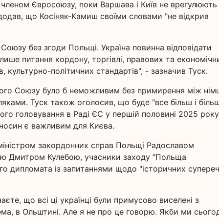
и членом Євросоюзу, поки Варшава і Київ не врегулюють
 додав, що Косіняк-Камиш своїми словами "не відкрив
 Союзу без згоди Польщі. Україна повинна відповідати
 лише питання кордону, торгівлі, правових та економічн
в, культурно-політичних стандартів", - зазначив Туск.
кого Союзу було б неможливим без примирення між нім
ляками. Туск також оголосив, що буде "все більш і біль
ого головування в Раді ЄС у першій половині 2025 року
носин є важливим для Києва.
з міністром закордонних справ Польщі Радославом
ою Дмитром Кулебою, учасники заходу "Польща
го дипломата із запитаннями щодо "історичних супереч
знаєте, що всі ці українці були примусово виселені з
ма, в Ольштині. Але я не про це говорю. Якби ми сього