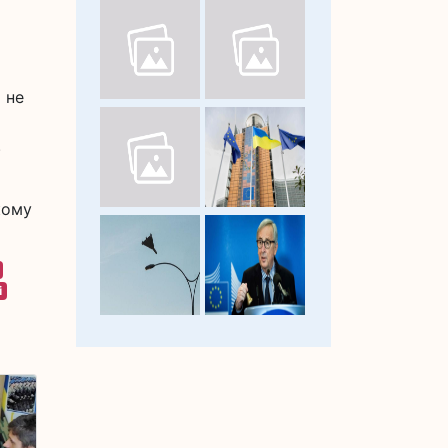
 не
.
кому
і