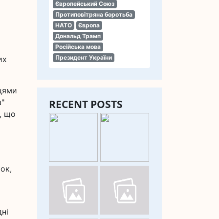
Європейський Союз
Протиповітряна боротьба
НАТО
Європа
Дональд Трамп
Російська мова
Президент України
их
цями
ш"
RECENT POSTS
, що
ок,
дні