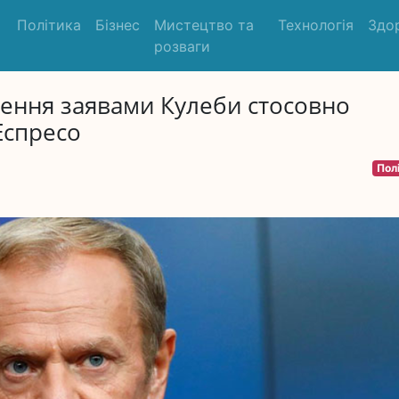
Політика
Бізнес
Мистецтво та
Технологія
Здо
розваги
лення заявами Кулеби стосовно
Еспресо
Пол