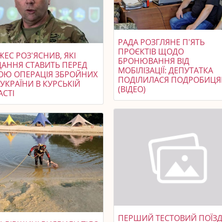
РАДА РОЗГЛЯНЕ П'ЯТЬ
ПРОЄКТІВ ЩОДО
ЕС РОЗ'ЯСНИВ, ЯКІ
БРОНЮВАННЯ ВІД
ДАННЯ СТАВИТЬ ПЕРЕД
МОБІЛІЗАЦІЇ: ДЕПУТАТКА
ОЮ ОПЕРАЦІЯ ЗБРОЙНИХ
ПОДІЛИЛАСЯ ПОДРОБИЦ
УКРАЇНИ В КУРСЬКІЙ
(ВІДЕО)
АСТІ
ПЕРШИЙ ТЕСТОВИЙ ПОЇЗ