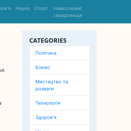
ров'я
Наука
Спорт
Навколишнє
середовище
CATEGORIES
Політика
Бізнес
лі
Мистецтво та
розваги
а
Технологія
Здоров'я