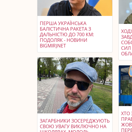
ПЕРША УКРАЇНСЬКА
БАЛІСТИЧНА РАКЕТА З
ХОДЖ
ДАЛЬНІСТЮ ДО 700 КМ:
ЗАВ
ПОДОЛЯК - НОВИНИ
СОБ
BIGMIR)NET
СИЛ 
ОБЛ
ХТО 
ПРАВ
ЗАГАРБНИКИ ЗОСЕРЕДЖУЮТЬ
ЖОВ
СВОЮ УВАГУ ВИКЛЮЧНО НА
ПЕРЕ