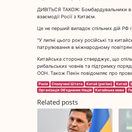
ДИВІТЬСЯ ТАКОЖ: Бомбардувальники в 
взаємодії Росії з Китаєм.
Це не перший випадок спільних дій РФ 
"У липні цього року російські та китай
патрулювання в міжнародному повітряно
Китайська сторона стверджує, що спіль
рибальських човнів та підтримку порядк
ООН. Також Пекін повідомляє про прове
Росія
Сполучені Штати
Китай (регіон)
Китай
Організація Об'єднаних Націй
Китайська мова
Пе
Related posts