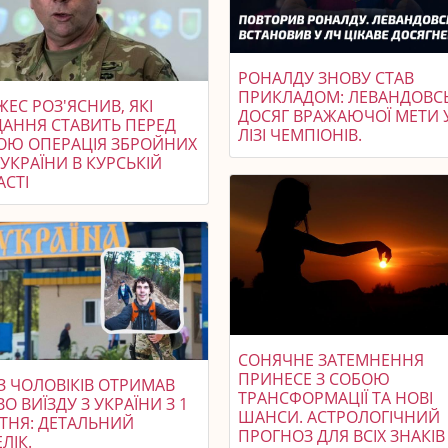
РОНАЛДУ ЗНОВУ СТАВ
ПРИКЛАДОМ: ЛЕВАНДОВС
ЕС РОЗ'ЯСНИВ, ЯКІ
ДОСЯГ ВРАЖАЮЧОЇ МЕТИ 
ДАННЯ СТАВИТЬ ПЕРЕД
ЛІЗІ ЧЕМПІОНІВ.
ОЮ ОПЕРАЦІЯ ЗБРОЙНИХ
УКРАЇНИ В КУРСЬКІЙ
АСТІ
СОНЯЧНЕ ЗАТЕМНЕННЯ
ПРИНЕСЕ З СОБОЮ
З ЧОЛОВІКІВ ОТРИМАВ
ТРАНСФОРМАЦІЇ ТА НОВІ
О ВИЇЗДУ З УКРАЇНИ З 1
ШАНСИ. АСТРОЛОГІЧНИЙ
ТНЯ: ДЕТАЛЬНИЙ
ПРОГНОЗ ДЛЯ ВСІХ ЗНАКІВ
ЛІК.