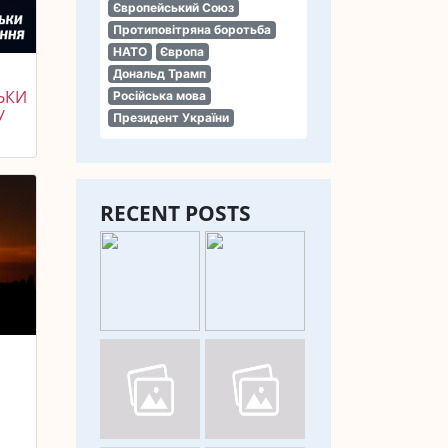
Європейський Союз
Протиповітряна боротьба
НАТО
Європа
Дональд Трамп
ЬКИ
Російська мова
У
Президент України
RECENT POSTS