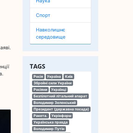
Наука
Спорт
Навколишнє
середовище
аяві.
TAGS
нції
в.
Росія
Україна
Київ
Збройні сили України
Росіяни
Українці
Безпілотний літальний апарат
Володимир Зеленський
Президент (державна посада)
Ракета.
Укрінформ
Українська правда
Володимир Путін