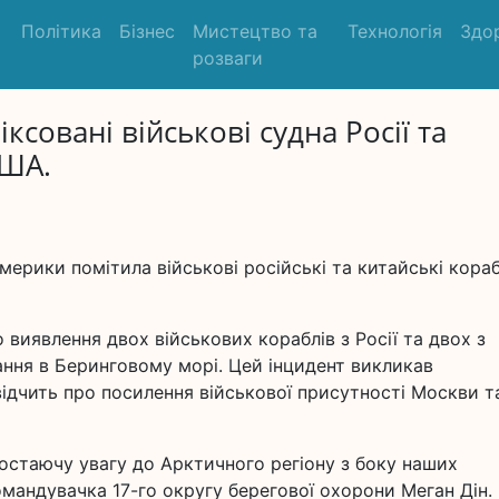
Політика
Бізнес
Мистецтво та
Технологія
Здо
розваги
ксовані військові судна Росії та
США.
ерики помітила військові російські та китайські кораб
виявлення двох військових кораблів з Росії та двох з
ання в Беринговому морі. Цей інцидент викликав
відчить про посилення військової присутності Москви т
ростаючу увагу до Арктичного регіону з боку наших
командувачка 17-го округу берегової охорони Меган Дін.