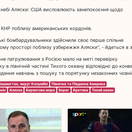
небі Аляски: США висловлюють занепокоєння щодо
і КНР поблизу американських кордонів.
ські бомбардувальники здійснили своє перше спільне
му просторі поблизу узбережжя Аляски", - йдеться в з
не патрулювання з Росією мало на меті перевірку
у в північній частині Тихого океану відповідно до конве
дення навчань з пошуку та порятунку незаконних човні
Вашингтон, округ Колумбія
Північна та Південна Америка
кін
Аляска
Берингове море
Берег
Арктика
Тихий океан