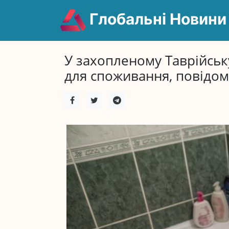
Глобальні Новини
У захопленому Таврійську
для споживання, повідом