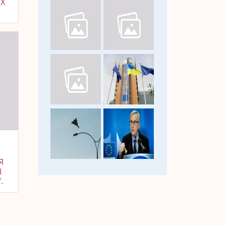
Х
Я
І
.