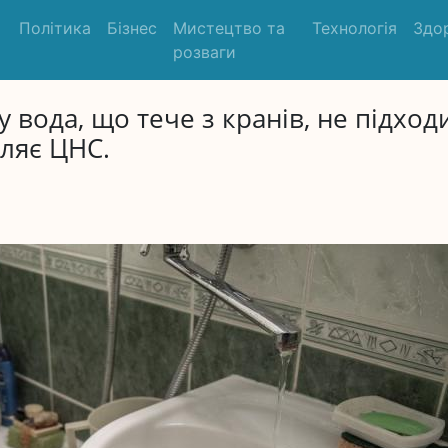
Політика
Бізнес
Мистецтво та
Технологія
Здо
розваги
 вода, що тече з кранів, не підход
ляє ЦНС.