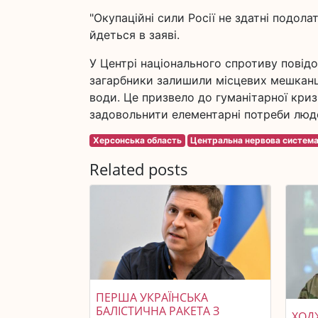
"Окупаційні сили Росії не здатні подолат
йдеться в заяві.
У Центрі національного спротиву повід
загарбники залишили місцевих мешканц
води. Це призвело до гуманітарної кри
задовольнити елементарні потреби люд
Херсонська область
Центральна нервова систем
Related posts
ПЕРША УКРАЇНСЬКА
БАЛІСТИЧНА РАКЕТА З
ХОДЖ