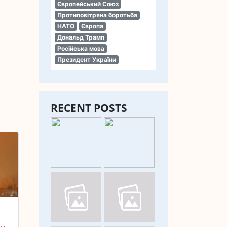
Європейський Союз
Протиповітряна боротьба
НАТО
Європа
Дональд Трамп
Російська мова
Президент України
RECENT POSTS