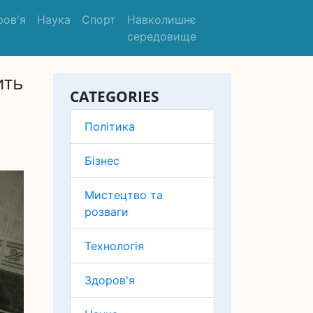
ров'я
Наука
Спорт
Навколишнє
середовище
ить
CATEGORIES
Політика
Бізнес
Мистецтво та
розваги
Технологія
Здоров'я