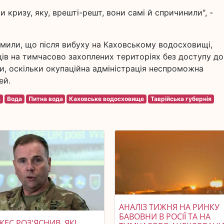
и кризу, яку, врешті-решт, вони самі й спричинили", -
омили, що після вибуху на Каховському водосховищі,
ів на тимчасово захоплених територіях без доступу до
зи, оскільки окупаційна адміністрація неспроможна
ей.
а
Вода
Питна вода
Каховське водосховище
Таврійська губернія
АНАЛІЗ ТИЖНЯ НА РИНКУ
БАВОВНИ В РОСІЇ ТА НА
ЕС РОЗ'ЯСНИВ, ЯКІ