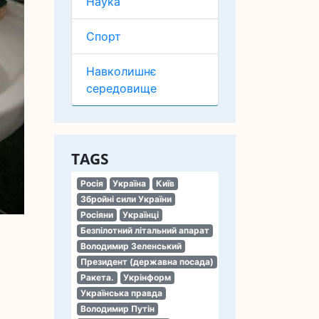
Наука
Спорт
Навколишнє
середовище
TAGS
Росія
Україна
Київ
Збройні сили України
Росіяни
Українці
Безпілотний літальний апарат
Володимир Зеленський
Президент (державна посада)
Ракета.
Укрінформ
Українська правда
Володимир Путін