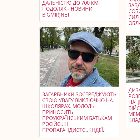
ДАЛЬНІСТЮ ДО 700 КМ:
ЗАВ
ПОДОЛЯК - НОВИНИ
СОБ
BIGMIR)NET
СИЛ 
ОБЛ
ДИЗ
ЗАГАРБНИКИ ЗОСЕРЕДЖУЮТЬ
РОЗ
СВОЮ УВАГУ ВИКЛЮЧНО НА
НАЦ
ШКОЛЯРАХ. МОЛОДЬ
ВІЙ
ПРИНОСИТЬ
МЕМ
ПРОУКРАЇНСЬКИМ БАТЬКАМ
КЛА
РОСІЙСЬКІ
ПРОПАГАНДИСТСЬКІ ІДЕЇ.